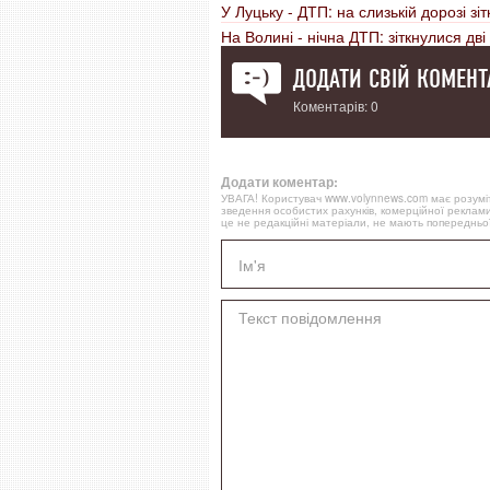
У Луцьку - ДТП: на слизькій дорозі зі
На Волині - нічна ДТП: зіткнулися дві 
ДОДАТИ СВІЙ КОМЕНТ
Коментарів: 0
Додати коментар:
УВАГА! Користувач www.volynnews.com має розуміти
зведення особистих рахунків, комерційної реклами
це не редакційні матеріали, не мають попередньої