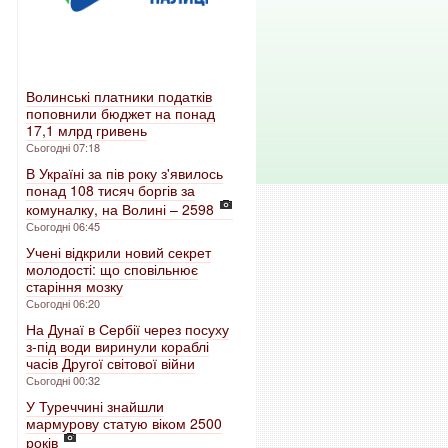
Волинські платники податків
поповнили бюджет на понад
17,1 млрд гривень
Сьогодні 07:18
В Україні за пів року з'явилось
понад 108 тисяч боргів за
комуналку, на Волині – 2598
Сьогодні 06:45
Учені відкрили новий секрет
молодості: що сповільнює
старіння мозку
Сьогодні 06:20
На Дунаї в Сербії через посуху
з-під води виринули кораблі
часів Другої світової війни
Сьогодні 00:32
У Туреччині знайшли
мармурову статую віком 2500
років