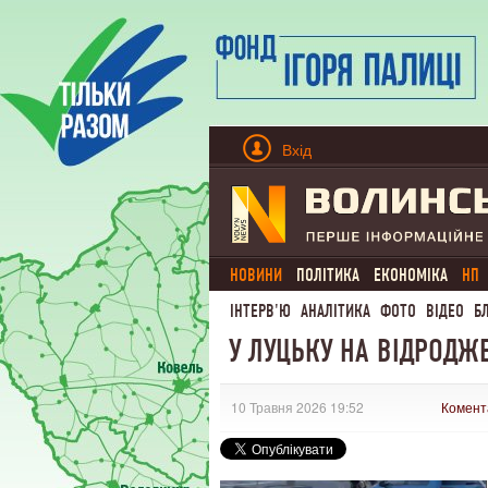
Вхід
НОВИНИ
ПОЛІТИКА
ЕКОНОМІКА
НП
ІНТЕРВ'Ю
АНАЛІТИКА
ФОТО
ВІДЕО
Б
У ЛУЦЬКУ НА ВІДРОДЖЕ
10 Травня 2026 19:52
Комент