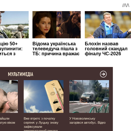
МУЛЬТИМЕДІА
найшли
Вже втретє з початку
У Нововолинську
Фанатів ві
атую віком
серпня: у Луцьку знову
загорівся автобус. Відео
в РФ і сид
зафіксували
Що відомо
температурний рекорд
друга Укра