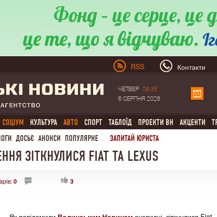
RSS
Контакти
ЧЕТВЕР
08:35
6 СЕРПНЯ 2026
СОЦІУМ
КУЛЬТУРА
АВТО
СПОРТ
ТАБЛОЇД
ПРОЕКТИ ВН
АКЦЕНТИ
Т
ЛОГИ
ДОСЬЄ
АНОНСИ
ПОПУЛЯРНЕ
ЗАПИТАЙ ЮРИСТА
ННЯ ЗІТКНУЛИСЯ FIAT ТА LEXUS
арів:
0
3
Як повідомили
Волинським Новинам
очевидці, зіткнулися Fiat