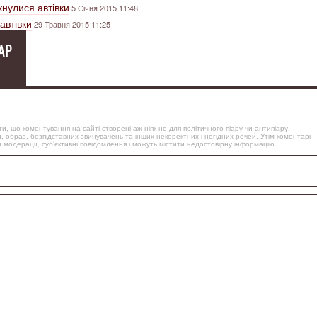
ткнулися автівки
5 Січня 2015 11:48
автівки
29 Травня 2015 11:25
АР
, що коментування на сайті створені аж ніяк не для політичного піару чи антипіару,
, образ, безпідставних звинувачень та інших некоректних і негідних речей. Утім коментарі –
 модерації, суб’єктивні повідомлення і можуть містити недостовірну інформацію.