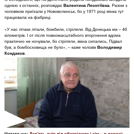
однією з останніх, розповідає
Валентина Леонтіївна
. Разом з
чоловіком приїхали у Нововолинськ, бо у 1971 році жінка тут
працювала на фабриці.
«У нас літаки літали, бомбили, стріляли. Від Донецька ми – 40
кілометрів. І от після повномасштабного вторгнення вдома
практично не ночували, бо стріляли, вікна сипались. Підвал
був, а бомбосховища не було», – каже чоловік
Володимир
Кондаков
.
Читати ще:
Дев'ять днів під обстрілами і сім – в дорозі: