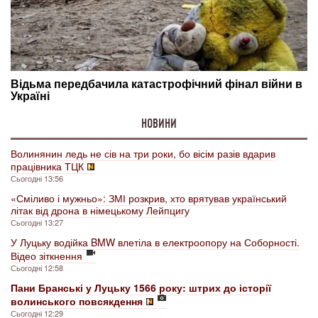
НОВИНИ
Волинянин ледь не сів на три роки, бо вісім разів вдарив
працівника ТЦК
Сьогодні 13:56
«Сміливо і мужньо»: ЗМІ розкрив, хто врятував український
літак від дрона в німецькому Лейпцигу
Сьогодні 13:27
У Луцьку водійка BMW влетіла в електроопору на Соборності.
Відео зіткнення
Сьогодні 12:58
Пани Бранські у Луцьку 1566 року: штрих до історії
волинського повсякдення
Сьогодні 12:29