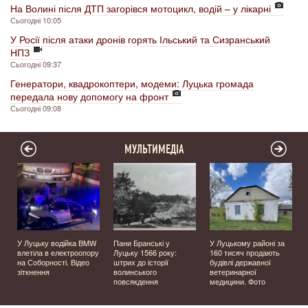
На Волині після ДТП загорівся мотоцикл, водій – у лікарні
Сьогодні 10:05
У Росії після атаки дронів горять Ільський та Сизранський
НПЗ
Сьогодні 09:37
Генератори, квадрокоптери, модеми: Луцька громада
передала нову допомогу на фронт
Сьогодні 09:08
МУЛЬТИМЕДІА
У Луцьку водійка BMW
Пани Бранські у
У Луцькому районі за
влетіла в електроопору
Луцьку 1566 року:
160 тисяч продають
на Соборності. Відео
штрих до історії
будівлі державної
зіткнення
волинського
ветеринарної
повсякдення
медицини. Фото