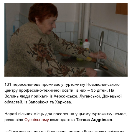
131 переселенець проживає у гуртожитку Нововолинського
центру професійно-технічної освіти, із них – 35 дітей. На
Волинь люди приїхали із Херсонської, Луганської, Донецької
областей, із Запоріжжя та Харкова.
Наразі вільних місць для поселення у цьому гуртожитку немає,
розповіла
Суспільному
комендантка
Тетяна Андрієнко
.
Із Селидового, що на Донеччині, родина Кондакових виїздила