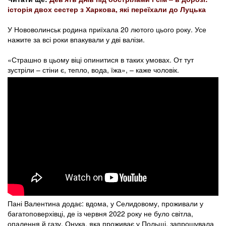
історія двох сестер з Харкова, які переїхали до Луцька
У Нововолинськ родина приїхала 20 лютого цього року. Усе
нажите за всі роки впакували у дві валізи.
«Страшно в цьому віці опинитися в таких умовах. От тут
зустріли – стіни є, тепло, вода, їжа», – каже чоловік.
Пані Валентина додає: вдома, у Селидовому, проживали у
багатоповерхівці, де із червня 2022 року не було світла,
опалення й газу. Онука, яка проживає у Польщі, запрошувала