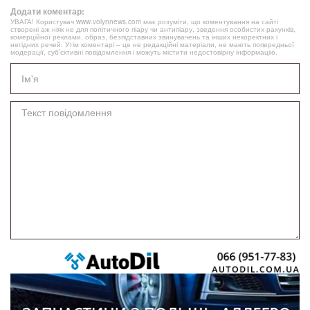
Додати коментар:
УВАГА! Користувач www.volynnews.com має розуміти, що коментування на сайті
створені аж ніяк не для політичного піару чи антипіару, зведення особистих рахунків,
комерційної реклами, образ, безпідставних звинувачень та інших некоректних і
негідних речей. Утім коментарі – це не редакційні матеріали, не мають попередньої
модерації, суб’єктивні повідомлення і можуть містити недостовірну інформацію.