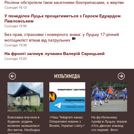
Росіяни обстріляли Ізюм касетними боєприпасами, є жертви
Сьогодні 16:13
У понеділок Луцьк прощатиметься з Героєм Едуардом
Павловським
Сьогодні 15:56
Без прав, страховки і номерного знака: у Луцьку 17-річний
мотоцикліст втікав від патрульних
Сьогодні 15:39
На фронті загинув лучанин Валерій Скрицький
Сьогодні 15:23
МУЛЬТИМЕДІА
Блискавка влучила в
⚡️Наш Telegram-канал.
На футбольному
будинок: родина
Оперативні новини з
турнірі в Луцьку зіграли
волинян залишилася
Волині, України і світу⚡️
п’ять дівочих команд:
без житла. Необхідна
хто переміг. Фото
допомога