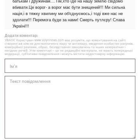
батькам і дружинам....Тім,хто їде на нашу землю свідомо
вбивати.Це ворог- а ворог має бути знищений!!! Ми сильна
нація,і в тяжку хвилину ми об'єднуємось,і тоді вже нас не
здолати!!! Перемога буде за нами! Смерть путлєру! Слава
Україні!!!
Додати коментар:
УВАГА! Користувач www.volynnews.com має розуміти, що коментування на сайті
створені аж ніяк не для політичного піару чи антипіару, зведення особистих рахунків,
комерційної реклами, образ, безпідставних звинувачень та інших некоректних і
негідних речей. Утім коментарі – це не редакційні матеріали, не мають попередньої
модерації, суб’єктивні повідомлення і можуть містити недостовірну інформацію.