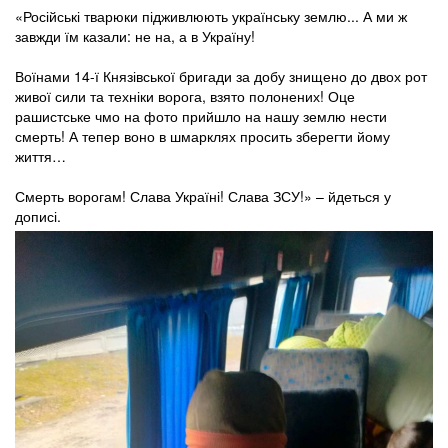
«Російські тварюки підживлюють українську землю... А ми ж
завжди їм казали: не на, а в Україну!
Воїнами 14-ї Князівської бригади за добу знищено до двох рот
живої сили та техніки ворога, взято полонених! Оце
рашистське чмо на фото прийшло на нашу землю нести
смерть! А тепер воно в шмарклях просить зберегти йому
життя…
Смерть ворогам! Слава Україні! Слава ЗСУ!» – йдеться у
дописі.