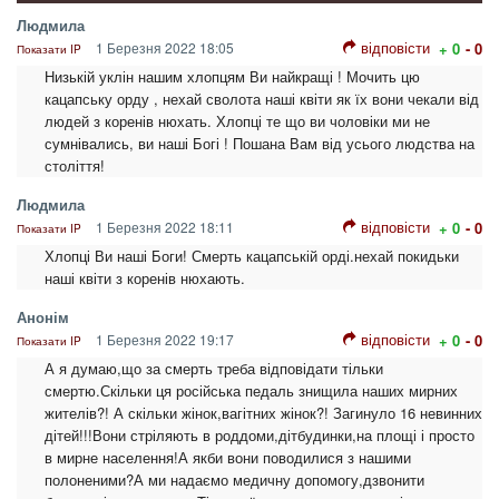
Людмила
відповісти
1 Березня 2022 18:05
+ 0
- 0
Показати IP
Низькій уклін нашим хлопцям Ви найкращі ! Мочить цю
кацапську орду , нехай сволота наші квіти як їх вони чекали від
людей з коренів нюхать. Хлопці те що ви чоловіки ми не
сумнівались, ви наші Богі ! Пошана Вам від усього людства на
століття!
Людмила
відповісти
1 Березня 2022 18:11
+ 0
- 0
Показати IP
Хлопці Ви наші Боги! Смерть кацапській орді.нехай покидьки
наші квіти з коренів нюхають.
Анонім
відповісти
1 Березня 2022 19:17
+ 0
- 0
Показати IP
А я думаю,що за смерть треба відповідати тільки
смертю.Скільки ця російська педаль знищила наших мирних
жителів?! А скільки жінок,вагітних жінок?! Загинуло 16 невинних
дітей!!!Вони стріляють в роддоми,дітбудинки,на площі і просто
в мирне населення!А якби вони поводилися з нашими
полоненими?А ми надаємо медичну допомогу,дзвонити