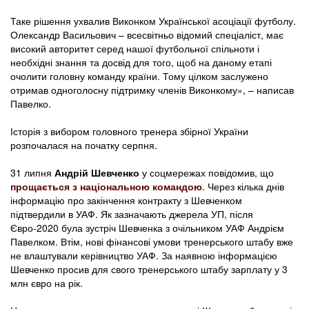
Таке рішення ухвалив Виконком Української асоціації футболу.
Олександр Васильович – всесвітньо відомий спеціаліст, має
високий авторитет серед нашої футбольної спільноти і
необхідні знання та досвід для того, щоб на даному етапі
очолити головну команду країни. Тому цілком заслужено
отримав одноголосну підтримку членів Виконкому», – написав
Павелко.
Історія з вибором головного тренера збірної України
розпочалася на початку серпня.
31 липня
Андрій Шевченко
у соцмережах повідомив, що
прощається з національною командою
. Через кілька днів
інформацію про закінчення контракту з Шевченком
підтвердили в УАФ. Як зазначають джерела УП, після
Євро-2020 була зустріч Шевченка з очільником УАФ Андрієм
Павелком. Втім, нові фінансові умови тренерського штабу вже
не влаштували керівництво УАФ. За наявною інформацією
Шевченко просив для свого тренерського штабу зарплату у 3
млн євро на рік.