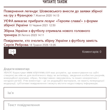
ЧИТАЙТЕ ТАКОЖ
Повернення легенди: Шовковського внесли до заявки збірної
на гру з Францією
7 Жовтня 2020 14:13
УЄФА вимагає прибрати лозунг «Героям слава!» з форми
збірної України
10 Червня 2021 12:50
Збірна України з футболу отримала нового головного
тренера
28 Лютого 2023 14:11
Повідомили, хто очолить збірну України з футболу замість
Сергія Реброва
18 Травня 2026 13:26
Коментарів: 0
Додати коментар:
УВАГА! Користувач www.volynnews.com має розуміти, що коментування на сайті
створені аж ніяк не для політичного піару чи антипіару, зведення особистих рахунків,
комерційної реклами, образ, безпідставних звинувачень та інших некоректних і
негідних речей. Утім коментарі – це не редакційні матеріали, не мають попередньої
модерації, суб’єктивні повідомлення і можуть містити недостовірну інформацію.