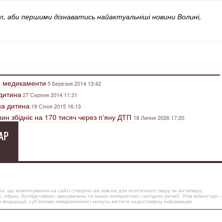
л
, аби першими дізнаватись найактуальніші новини Волині,
и медикаменти
5 Березня 2014 13:42
 дитина
27 Серпня 2014 11:31
на дитина
19 Січня 2015 16:13
ин збідніє на 170 тисяч через п'яну ДТП
18 Липня 2026 17:20
АР
, що коментування на сайті створені аж ніяк не для політичного піару чи антипіару,
, образ, безпідставних звинувачень та інших некоректних і негідних речей. Утім коментарі –
 модерації, суб’єктивні повідомлення і можуть містити недостовірну інформацію.