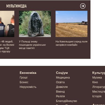
МУЛЬТИМЕДІА
» 48 людей,
У Польщі знову
На Ковельщині серед поля
У Луцьку п
и: на Волині
пошкодили українське
загорівся комбайн
допомогли 
цям ТЦК
місце пам'яті
знесилени
о підозру
хащах
Економіка
Соціум
Культу
Гроші
Медицина
Музика
Бізнес
Освіта
Кіно
Нерухомість
Довкілля
Літерату
Вікенд
Мистецт
Релігія
Історія
Благодійництво
Анонси