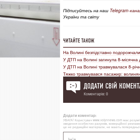
Підписуйтесь на наш
Telegram-кана
України та світу
ЧИТАЙТЕ ТАКОЖ
На Волині безпідставно подорожчал
У ДТП на Волині загинула 8-місячна
У ДТП на Волині травмувалася 8-річ
Тяжко травмувався пасажир: волинян
ДОДАТИ СВІЙ КОМЕНТ
Коментарів: 0
Додати коментар:
УВАГА! Користувач www.volynnews.com має розуміти
зведення особистих рахунків, комерційної реклами
це не редакційні матеріали, не мають попередньої