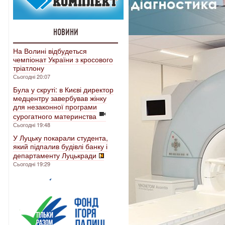
НОВИНИ
На Волині відбудеться
чемпіонат України з кросового
тріатлону
Сьогодні 20:07
Була у скруті: в Києві директор
медцентру завербував жінку
для незаконної програми
сурогатного материнства
Сьогодні 19:48
У Луцьку покарали студента,
який підпалив будівлі банку і
департаменту Луцькради
Сьогодні 19:29