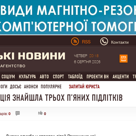
RSS
Контакти
ЧЕТВЕР
20:18
6 СЕРПНЯ 2026
СОЦІУМ
КУЛЬТУРА
АВТО
СПОРТ
ТАБЛОЇД
ПРОЕКТИ ВН
АКЦЕНТИ
Т
ЛОГИ
ДОСЬЄ
АНОНСИ
ПОПУЛЯРНЕ
ЗАПИТАЙ ЮРИСТА
ІЦІЯ ЗНАЙШЛА ТРЬОХ П’ЯНИХ ПІДЛІТКІВ
арів:
0
0
Днями служба у справах дітей Рожищенської