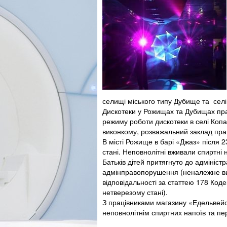
селищі міського типу Дубище та селі
Дискотеки у Рожищах та Дубищах п
режиму роботи дискотеки в селі Копач
виконкому, розважальний заклад прац
В місті Рожище в барі «Джаз» після 
стані. Неповнолітні вживали спиртні
Батьків дітей притягнуто до адмініст
адмінправопорушення (неналежне вих
відповідальності за статтею 178 Код
нетверезому стані).
З працівниками магазину «Едельвейс
неповнолітнім спиртних напоїв та пе