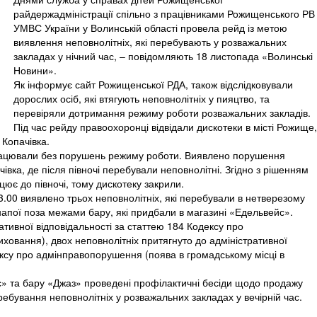
райдержадміністрації спільно з працівниками Рожищенського РВ
УМВС України у Волинській області провела рейд із метою
виявлення неповнолітніх, які перебувають у розважальних
закладах у нічний час, – повідомляють 18 листопада «Волинські
Новини».
Як інформує сайт Рожищенської РДА, також відслідковували
дорослих осіб, які втягують неповнолітніх у пияцтво, та
перевіряли дотримання режиму роботи розважальних закладів.
Під час рейду правоохоронці відвідали дискотеки в місті Рожище,
 Копачівка.
рацювали без порушень режиму роботи. Виявлено порушення
івка, де після півночі перебували неповнолітні. Згідно з рішенням
ює до півночі, тому дискотеку закрили.
23.00 виявлено трьох неповнолітніх, які перебували в нетверезому
 напої поза межами бару, які придбали в магазині «Едельвейс».
ративної відповідальності за статтею 184 Кодексу про
овання), двох неповнолітніх притягнуто до адміністративної
ексу про адмінправопорушення (поява в громадському місці в
» та бару «Джаз» проведені профілактичні бесіди щодо продажу
ребування неповнолітніх у розважальних закладах у вечірній час.