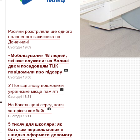
Росіяни розстріляли ще одного
полоненого захисника на
Донеччині
Сьогодні 19:09
«Мобілізували» 48 людей,
які вже служили: на Волині
двом посадовцям ТЦК
повідомили про підозру
Сьогодні 18:50
У Польщі знову пошкодили
українське місце пам'яті
Сьогодні 18:31
На Ковельщині серед поля
загорівся комбайн
Сьогодні 18:11
5 тисяч для школяра: як
батькам першокласників
швидко оформити допомогу
від держави