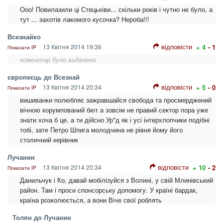
Ооо! Повилазили ці Стецьківи... скільки років і чутно не було, а
тут ... захотів лакомого кусочка? Нероба!!!
Всезнайко
відповісти
13 Квітня 2014 19:36
+ 4
- 1
Показати IP
коментар було видалено
європеєць до Всезнай
відповісти
13 Квітня 2014 20:34
+ 5
- 0
Показати IP
вишиванки полюбпяє зажравшайся свобода та просмерджений
вічною корумпований бют а зовсім не правий сектор пора уже
знати хоча б це, а ти дійсно Ур*д як і усі інтерхлопчики подібні
тобі, зате Петро Шпига молодчина не рівня йому його
столичний керівник
Лучанин
відповісти
13 Квітня 2014 20:34
+ 10
- 2
Показати IP
Данильчук і Ко, давай мобілізуйся з Волині, у свій Млинівський
район. Там і проси спонсорську допомогу. У країні бардак,
країна розколюється, а вони Віче свої роблять
Толян до Лучанин