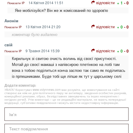
відповісти
14 Квітня 2014 11:51
+ 1
- 0
Показати IP
Яке мобілізуйся? Він же ж комісований по здоров'ю
Анонім
відповісти
13 Квітня 2014 21:20
+ 0
- 0
Показати IP
коментар було видалено
свій
відповісти
9 Травня 2014 15:39
+ 0
- 0
Показати IP
Кирильчук зі свитою очисть волинь від своєї присутності.
Мотай до своєї мамаші з напівсирою плетінкою на лобі там
вона з тобою поділиться конча заспою так само як поділипась
із прпешниками. Буде тобі ще ліпше як тут у царському селі
Додати коментар:
УВАГА! Користувач www.volynnews.com має розуміти, що коментування на сайті
створені аж ніяк не для політичного піару чи антипіару, зведення особистих рахунків,
комерційної реклами, образ, безпідставних звинувачень та інших некоректних і
негідних речей. Утім коментарі – це не редакційні матеріали, не мають попередньої
модерації, суб’єктивні повідомлення і можуть містити недостовірну інформацію.