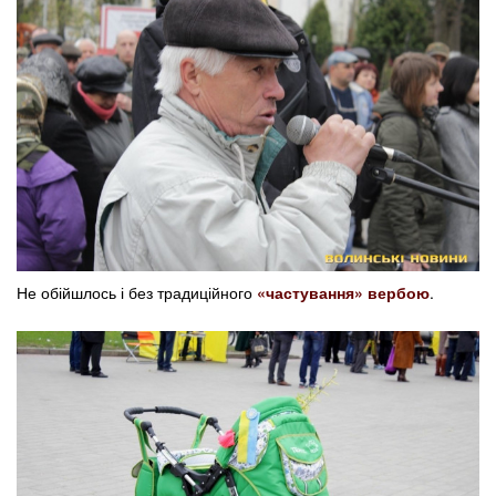
Не обійшлось і без традиційного
«частування» вербою
.