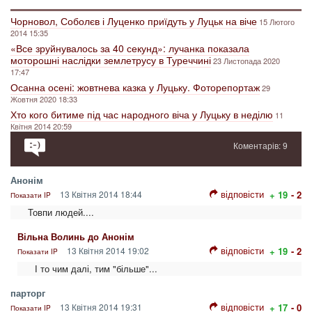
Чорновол, Соболєв і Луценко приїдуть у Луцьк на віче
15 Лютого
2014 15:35
«Все зруйнувалось за 40 секунд»: лучанка показала
моторошні наслідки землетрусу в Туреччині
23 Листопада 2020
17:47
Осанна осені: жовтнева казка у Луцьку. Фоторепортаж
29
Жовтня 2020 18:33
Хто кого битиме під час народного віча у Луцьку в неділю
11
Квітня 2014 20:59
Коментарів: 9
Анонім
відповісти
13 Квітня 2014 18:44
+ 19
- 2
Показати IP
Товпи людей....
Вільна Волинь до Анонім
відповісти
13 Квітня 2014 19:02
+ 19
- 2
Показати IP
І то чим далі, тим "більше"...
парторг
відповісти
13 Квітня 2014 19:31
+ 17
- 0
Показати IP