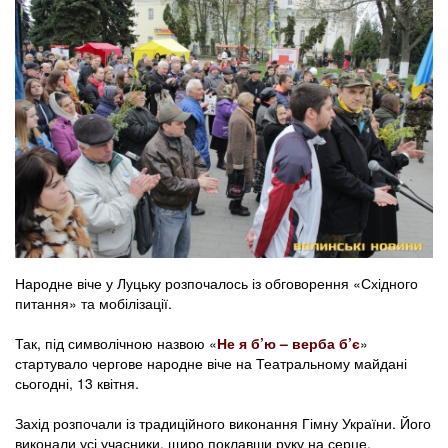
Народне віче у Луцьку розпочалось із обговорення «Східного
питання» та мобілізації.
Так, під символічною назвою «
Не я б’ю – верба б’є
»
стартувало чергове народне віче на Театральному майдані
сьогодні, 13 квітня.
Захід розпочали із традиційного виконання Гімну України. Його
виконали усі учасники, щиро поклавши руку на серце.