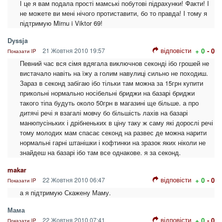
І це я вам подала прості мамські побутові підрахунки! Факти! І
не можете ви мені нічого протиставити, бо то правда! І тому я
підтримую Mirnu i Viktor 69!
Dyssja
відповісти
21 Жовтня 2010 19:57
+ 0
- 0
Показати IP
Певний час вся сімя вдягала виключнов секонді ібо грошей не
вистачало навіть на їжу а голим навулиці сильно не походиш.
Зараз в секонд забігаю ібо тільки там можна за 15грн купити
прикольні нормально носібельні бриджи на базарі бриджи
такого тіпа будуть около 50грн в магазині ще більше. а про
дитячі речі я взагалі мовчу бо більшість лахів на базарі
манюпусіньких і дрібненьких в ціну таку ж саму які дорослі речі
тому молодих мам спасає секонд на развес де можна нарити
нормальні гарні штанішки і кофтинки на зразок яких ніколи не
знайдеш на базарі ібо там все однакове. я за секонд.
makar
відповісти
22 Жовтня 2010 06:47
+ 0
- 0
Показати IP
а я підтримую Скажену Маму.
Мама
відповісти
22 Жовтня 2010 07:41
+ 0
- 0
Показати IP