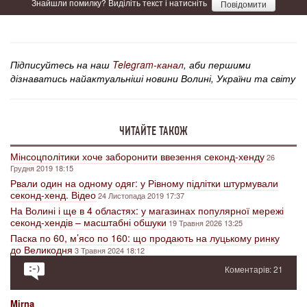
Знайшли помилку? Виділіть текст і натисніть
Повідомити
Підписуйтесь на наш
Telegram-канал
, аби першими
дізнаватись найактуальніші новини Волині, України та світу
ЧИТАЙТЕ ТАКОЖ
Мінсоцполітики хоче заборонити ввезення секонд-хенду
26
Грудня 2019 18:15
Рвали один на одному одяг: у Рівному підлітки штурмували
секонд-хенд. Відео
24 Листопада 2019 17:37
На Волині і ще в 4 областях: у магазинах популярної мережі
секонд-хендів – масштабні обшуки
19 Травня 2026 13:25
Паска по 60, м’ясо по 160: що продають на луцькому ринку
до Великодня
3 Травня 2024 18:12
Коментарів: 21
Mirna