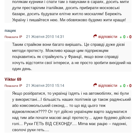
полякам курники і спати там з павуками в сараях, досить мити
дупи престарілим італійкам, досить прибирати московські
базари, досить будувати елітне житло москалям! Бережіть
Україну і пишайтеся нею. Ми обовязково будемо жити краще!
пацик
відповісти
21 Жовтня 2010 14:31
+ 0
- 0
Показати IP
Таким страйком вони багато вирішать. Це справді дуже дієві
методи протесту. Можливо краще цим підприємцям
поцікавитись як страйкують у Франції, якщо вони справді
хочуть відстояти свої інтереси, а не просто зробити вихідний на
один день.
Viktor 69
відповісти
21 Жовтня 2010 15:14
+ 0
- 0
Показати IP
Якщо розібратися, то українці їздять і на автомобілях, які були
у використані...І більшість наших політиків це також радянський
або комсомольський секонд... то що від цього теж
відмовляємся???? От тут дійсно українцям варто задуматися
над тим аби почати масові акції протесту... адже будемо дійсно
голі... Руки ГЕТЬ ВІД СЕКОНДУ.... Mirna має рацію -- падонкі,
сволочі руки геть....