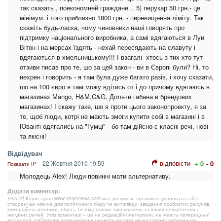
так сказать , поекономней граждане... 5) перукар 50 грн.- це
мінімум. і того приблизно 1800 грн. - перевищення ліміту. Так
скажіть будь-ласка, чому чиновники наші говорять про
підтримку національного виробника, а самі вдягаються в Луи
Вітон і на мерсах їздять - нехай пересядають на славуту і
вдягаються в хмельницькому!!! І взагалі -хтось з тих хто тут
отзиви писав про те, шо за цей закон - ви в Європі були? Ні, то
нехрен і говорить - я там була дуже багато разів, і хочу сказати,
шо на 100 євро я там можу вдітись от і до причому вдягаюсь в
магазинах Mango, H&M,C&G, Дольче габана в брендових
магазинах! І скажу таке, шо я проти цього законопроекту, я за
те, щоб люди, котрі не мають змоги купити собі в магазині і в
Юванті одягались на "Гумці" - бо там дійсно є класні речі, нові
та якісні!
Відвідувач
відповісти
22 Жовтня 2010 19:59
+ 0
- 0
Показати IP
Молодець Alex! Люди повинні мати альтернативу.
Додати коментар:
УВАГА! Користувач www.volynnews.com має розуміти, що коментування на сайті
створені аж ніяк не для політичного піару чи антипіару, зведення особистих рахунків,
комерційної реклами, образ, безпідставних звинувачень та інших некоректних і
негідних речей. Утім коментарі – це не редакційні матеріали, не мають попередньої
модерації, суб’єктивні повідомлення і можуть містити недостовірну інформацію.