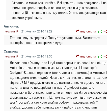
Україна не може без нагайки. Всі кричать, щоб працювали і не
пили і не крали, потрібно всього одного німця з гарапою.
Інвестицій чекають, а самому слабо. Хтось лоя українців має
зробити українське.
Антиянек
відповісти
21 Жовтня 2010 12:29
+ 0
- 0
Показати IP
Геть вошиву смердючку! Торгуйте українським. Викинеться
непотріб, нове легше зробити буде
Сьцьопа
відповісти
21 Жовтня 2010 13:36
+ 0
- 0
Показати IP
Люблю свою Укаїну, але іноді стає соромно за себе і за неї, що
мої співвітчизини носять німецькі, голандські і інших країн
Західної Європи недоноски (лахи, лахміття, шмотки) з мертвих і
ще невідомо яких людей. Невже ми так низько впали і втратили
гідність? Мій прадід, якого я ще памятаю, носив з домотканого
полотна штани, пофарбовані в настої дубової кори, але
наскільки я його знаю, навряд чи він одягнув би це смедюче від
формальдегіду лахміття. Цілком підтримую ініціативу закриття
цієї "торгвлі", а хто хоче знайти роботу і працювати, той її
знайде. Досить себе принижувати - наймитувати, чистити