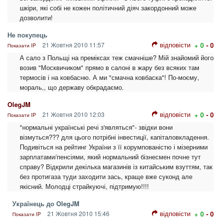
шкіри, які собі не кожен політичний діяч закордонний може
дозволити!
Не покупець
відповісти
21 Жовтня 2010 11:57
+ 0
- 0
Показати IP
А сало з Польщі на преміксах теж смачніше? Мій знайомий його
возив "Москвичиком" прямо в салоні в жару без всяких там
термосів і на ковбасню. А ми "смачна ковбаска"! По-моєму,
мораль,, що державу обкрадаємо.
OlegJM
відповісти
21 Жовтня 2010 12:03
+ 0
- 0
Показати IP
"нормальні українські речі з'являться"- звідки вони
візмуться??? для цього потрібні інвестиції, капіталовкладення.
Подивіться на рейтинг України з її корумпованістю і мізерними
зарплатами/пенсіями, який нормальний бізнесмен почне тут
справу? Відкрили декілька магазинів із китайським взуттям, так
без протигаза туди заходити зась, краще вже суконд але
якісний. Молодці страйкуючі, підтримую!!!!
Українець до OlegJM
відповісти
21 Жовтня 2010 15:46
+ 0
- 0
Показати IP