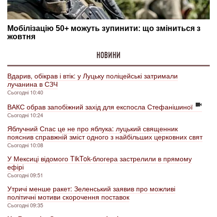
НОВИНИ
Вдарив, обікрав і втік: у Луцьку поліцейські затримали
лучанина в СЗЧ
Сьогодні 10:40
ВАКС обрав запобіжний захід для експосла Стефанішиної
Сьогодні 10:24
Яблучний Спас це не про яблука: луцький священник
пояснив справжній зміст одного з найбільших церковних свят
Сьогодні 10:08
У Мексиці відомого TikTok-блогера застрелили в прямому
ефірі
Сьогодні 09:51
Утричі менше ракет: Зеленський заявив про можливі
політичні мотиви скорочення поставок
Сьогодні 09:35