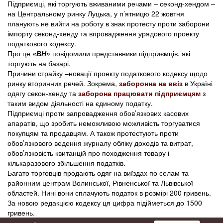
Підприємці, які торгують вживаними речами – секонд-хендом –
на Центральному ринку Луцька, у п’ятницю 22 жовтня
планують не вийти на роботу в знак протесту проти заборони
імпорту секонд-хенду та впровадження урядового проекту
податкового кодексу.
Про це
«ВН»
повідомили представники підприємців, які
торгують на базарі.
Причини страйку –новації проекту податкового кодексу щодо
ринку вторинних речей. Зокрема,
заборонна на ввіз
в Україні
одягу секон-хенду та
заборона працювати підприємцям
з
таким видом діяльності на єдиному податку.
Підприємці проти запровадження обов’язкових касових
апаратів, що зробить неможливою можливість торгуватися
покупцям та продавцям. А також протестують проти
обов’язкового ведення журналу обліку доходів та витрат,
обов’язковість квитанцій про походження товару і
кількаразового збільшення податків.
Багато торговців продають одяг на виїздах по селам та
районним центрам Волинської, Рівненської та Львівської
областей. Нині вони сплачують податок в розмірі 200 гривень.
За новою редакцією кодексу ця цифра підійметься до 1500
гривень.