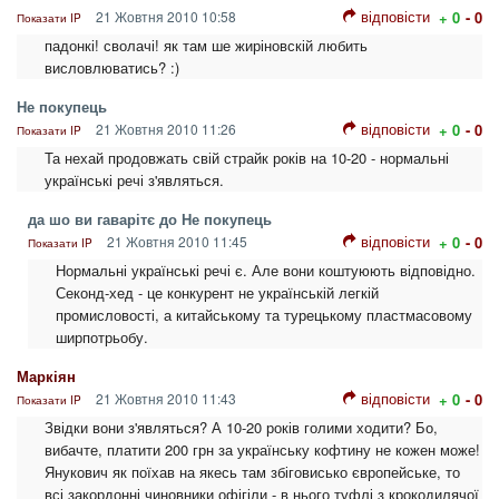
відповісти
21 Жовтня 2010 10:58
+ 0
- 0
Показати IP
падонкі! сволачі! як там ше жиріновскій любить
висловлюватись? :)
Не покупець
відповісти
21 Жовтня 2010 11:26
+ 0
- 0
Показати IP
Та нехай продовжать свій страйк років на 10-20 - нормальні
українські речі з'являться.
да шо ви гаварітє до Не покупець
відповісти
21 Жовтня 2010 11:45
+ 0
- 0
Показати IP
Нормальні українські речі є. Але вони коштуюють відповідно.
Секонд-хед - це конкурент не українській легкій
промисловості, а китайському та турецькому пластмасовому
ширпотрьобу.
Маркіян
відповісти
21 Жовтня 2010 11:43
+ 0
- 0
Показати IP
Звідки вони з'являться? А 10-20 років голими ходити? Бо,
вибачте, платити 200 грн за українську кофтину не кожен може!
Янукович як поїхав на якесь там збіговисько європейське, то
всі закордонні чиновники офігіли - в нього туфлі з крокодилячої