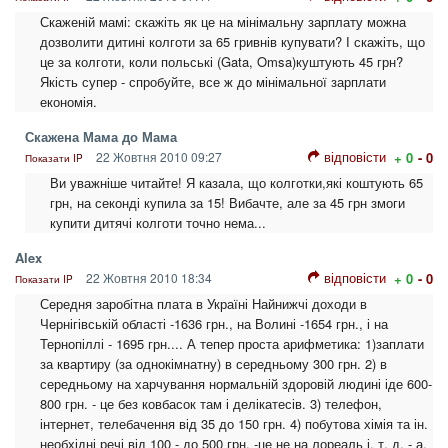
Скаженій мамі: скажіть як це на мінімальну зарплату можна
дозволити дитині колготи за 65 гривнів купувати? І скажіть, що
це за колготи, коли польські (Gata, Omsa)куштують 45 грн?
Якість супер - спробуйте, все ж до мінімальної зарплати
економія.
Скажена Мама до Мама
відповісти
22 Жовтня 2010 09:27
+ 0
- 0
Показати IP
Ви уважніше читайте! Я казала, що колготки,які коштують 65
грн, на секонді купила за 15! Вибачте, але за 45 грн змоги
купити дитячі колготи точно нема...
Alex
відповісти
22 Жовтня 2010 18:34
+ 0
- 0
Показати IP
Середня заробітна плата в Україні Найнижчі доходи в
Чернігівській області -1636 грн., на Волині -1654 грн., і на
Тернопіллі - 1695 грн.... А тепер проста арифметика: 1)заплати
за квартиру (за однокімнатну) в середньому 300 грн. 2) в
середньому на харчування нормальній здоровій людині іде 600-
800 грн. - це без ковбасок там і делікатесів. 3) телефон,
інтернет, телебачення від 35 до 150 грн. 4) побутова хімія та ін.
необхідні речі від 100 - до 500 грн. -це не на лореаль і. т. д. - а,