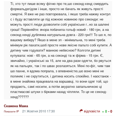
Ті, хто тут пише всяку фігню про те,шо секонд-хенд смердить
формальдегідом і інше, просто не бачать як живуть прості
смертні. Я вже не раз повторювала, і якшо треба нажму контрл
с і буду вставляти це під кожною новиною про секонди: не
можуть прості люди дозволити собі українське г..но за шалені
гроші! Порівняйте: вчора побачила гольф новий - 180 грн, а на
секонд-хенді дублянка натуральна довга - 220 грн!!! То шо я, по
вашому виберу? Якшо в мене зп - мінімальна, то мені треба
мінімум рік пахати,шоб просте нове якісне пальто собі купити. А
дитину чим годувати? манною небесною? Колготи дитині
купувала: нові - 65 грн, а на секонді та ж фірма - 15 грн. Є,
звичайно, і українські за 15, але на два рази одягти, бо рвуться
як на пальцях, так і по швах розлазяться. Мені по-фіг, чим там
шо пахне, я вдома попрала, з впевненістю,шо воно мені не
полиняє і не скрутиться, і дитина носить спокійно. І наостанок -
в мене знайома працювала на варшавці, то вони одяг той, що
продають, самі носили, а потім акуратно запальничкою ці
пластмасові штуки з бірками назад чіпляли. То це не секонд-
хенд??????
Скажена Мама
відповісти
21 Жовтня 2010 17:30
+ 0
- 0
Показати IP