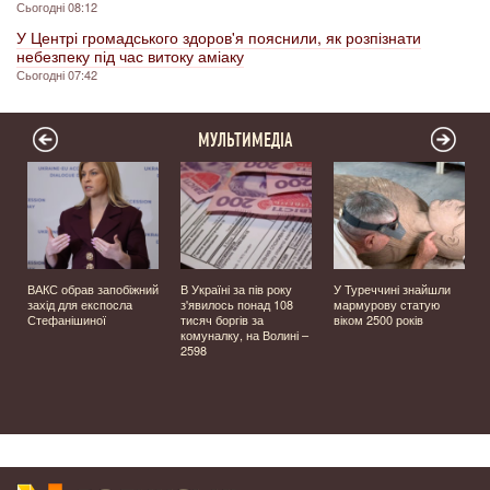
Сьогодні 08:12
У Центрі громадського здоров'я пояснили, як розпізнати
небезпеку під час витоку аміаку
Сьогодні 07:42
МУЛЬТИМЕДІА
ВАКС обрав запобіжний
В Україні за пів року
У Туреччині знайшли
захід для експосла
з'явилось понад 108
мармурову статую
Стефанішиної
тисяч боргів за
віком 2500 років
комуналку, на Волині –
й
2598