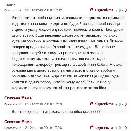
пацик
відповісти
21 Жовтня 2010 17:02
+ 0
- 0
Показати IP
Рівень життя треба піднімати, зарплати людям дати нормальні,
тоді ніхто на секонд і ходити не буде. Чергова спроба влади
відвести увагу людей від гострих проблем в країні. Наслідком
цього всього буде ввезення дешевого китайського мотлоху і
купа безробітних.А костюми які наприклад шиє одна з Лкцьких
фабрик продаватися в Україні так і не будуть. Бо основне
завдання людей які хочуть пропихнути такі зміни в
Податковому кодексі та інших нормативних актах, не
покращення гардеробу громадян, а заробляння бабла. А сама
основна мета цього всього загнати всіх в стойло, зробити
робочим бидлом, яке буде пахати за копійки.Це бидло буде
ходити в одинаковому китайському одязі, їсти неякісну
їжу,жити в неякісному житлі та працювати за копійки.
Скажена Мама
відповісти
21 Жовтня 2010 17:19
+ 0
- 0
Показати IP
До Не покупець: а держава нас не обкрадає?????
Скажена Мама
відповісти
21 Жовтня 2010 17:28
+ 0
- 0
Показати IP