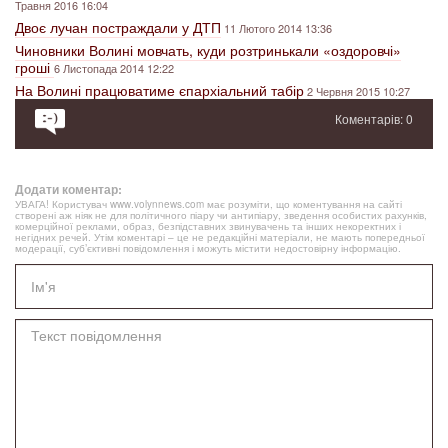
Травня 2016 16:04
Двоє лучан постраждали у ДТП
11 Лютого 2014 13:36
Чиновники Волині мовчать, куди розтринькали «оздоровчі»
гроші
6 Листопада 2014 12:22
На Волині працюватиме єпархіальний табір
2 Червня 2015 10:27
Коментарів: 0
Додати коментар:
УВАГА! Користувач www.volynnews.com має розуміти, що коментування на сайті
створені аж ніяк не для політичного піару чи антипіару, зведення особистих рахунків,
комерційної реклами, образ, безпідставних звинувачень та інших некоректних і
негідних речей. Утім коментарі – це не редакційні матеріали, не мають попередньої
модерації, суб’єктивні повідомлення і можуть містити недостовірну інформацію.