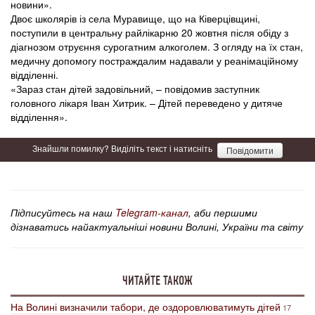
новини».
Двоє школярів із села Муравище, що на Ківерцівщині,
поступили в центральну райлікарню 20 жовтня після обіду з
діагнозом отруєння сурогатним алкоголем. З огляду на їх стан,
медичну допомогу постраждалим надавали у реанімаційному
відділенні.
«Зараз стан дітей задовільний, – повідомив заступник
головного лікаря Іван Хитрик. – Дітей переведено у дитяче
відділення».
Знайшли помилку? Виділіть текст і натисніть
Повідомити
Підписуйтесь на наш
Telegram-канал
, аби першими
дізнаватись найактуальніші новини Волині, України та світу
ЧИТАЙТЕ ТАКОЖ
На Волині визначили табори, де оздоровлюватимуть дітей
17