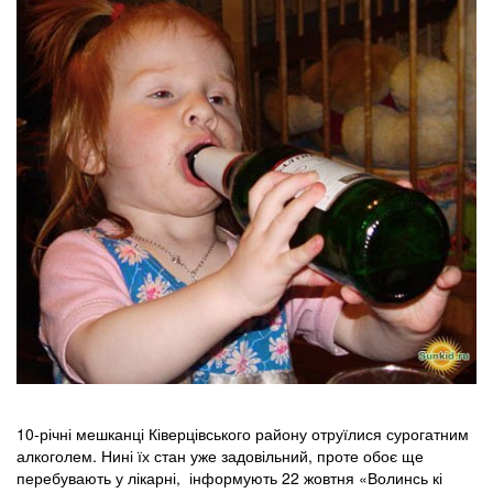
10-річні мешканці Ківерцівського району отруїлися сурогатним
алкоголем. Нині їх стан уже задовільний, проте обоє ще
перебувають у лікарні, інформують 22 жовтня «Волинсь кі