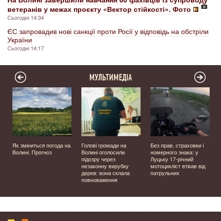
ветеранів у межах проєкту «Вектор стійкості». Фото
Сьогодні 14:34
ЄС запровадив нові санкції проти Росії у відповідь на обстріли
України
Сьогодні 14:17
МУЛЬТИМЕДІА
й
Як зміниться погода на
Голові громади на
Без прав, страховки і
Волині. Прогноз
Волині оголосили
номерного знака: у
підозру через
Луцьку 17-річний
незаконну вирубку
мотоцикліст втікав від
дерев: вона склала
патрульних
повноваження