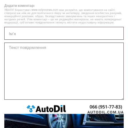
Додати коментар:
УВАГА! Користувач www.volynnews.com має розуміти, що коментування на сайті
створені аж ніяк не для політичного піару чи антипіару, зведення особистих рахунків,
комерційної реклами, образ, безпідставних звинувачень та інших некоректних і
негідних речей. Утім коментарі – це не редакційні матеріали, не мають попередньої
модерації, суб’єктивні повідомлення і можуть містити недостовірну інформацію.