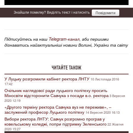
Знайшли помилку? Виділіть текст і натисніть
Повідомити
Підписуйтесь на наш
Telegram-канал
, аби першими
дізнаватись найактуальніші новини Волині, України та світу
ЧИТАЙТЕ ТАКОЖ
У Луцьку розгромили кабінет ректора ЛНТУ
10 Листопада 2016
17:42
Очільник наглядової ради луцького політеху просить
Міносвіти відсторонити Савчука з посади в.о. ректора
3 Вересня
2020 12:19
«Другого терміну ректора Савчука вуз не переживе», –
заслужений професор Луцького політеху
14 Вересня 2020 16:13
Вибори ректора ЛНТУ: Савчук розгромно програв у
ковельському коледжі, попри підтримку Зеленського
22 Жовтня
2020 15:27