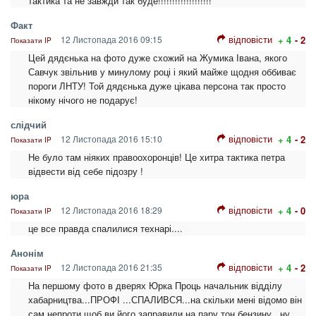
тактика та не завжди так буде!!!!!!!!!!!!!!!!!!!
Факт
відповісти
12 Листопада 2016 09:15
+ 4
- 2
Показати IP
Цей дядєнька на фото дуже схожий на Жумика Івана, якого
Савчук звільнив у минулому році і який майже щодня оббиває
пороги ЛНТУ! Той дядєнька дуже цікава персона так просто
нікому нічого не подарує!
слідчий
відповісти
12 Листопада 2016 15:10
+ 4
- 2
Показати IP
Не було там ніяких правоохоронців! Це хитра тактика петра
відвести від себе підозру !
юра
відповісти
12 Листопада 2016 18:29
+ 4
- 0
Показати IP
це все правда спалилися технарі....
Анонім
відповісти
12 Листопада 2016 21:35
+ 4
- 2
Показати IP
На першому фото в дверях Юрка Проць начальник відділу
хабарництва...ПРОФІ ...СПАЛИВСЯ...на скільки мені відомо він
сам непроти щоб ви його заправили на пару тон бензину...ну