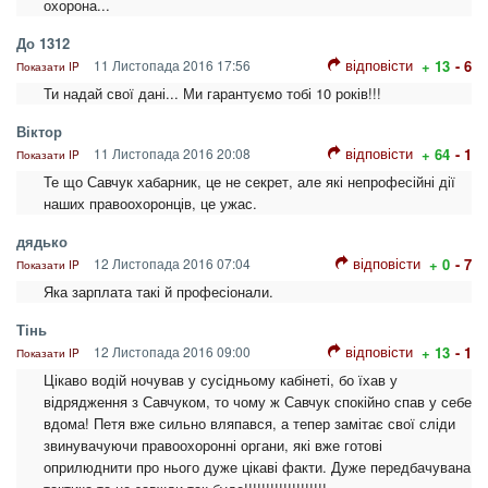
охорона...
До 1312
відповісти
11 Листопада 2016 17:56
+ 13
- 6
Показати IP
Ти надай свої дані... Ми гарантуємо тобі 10 років!!!
Віктор
відповісти
11 Листопада 2016 20:08
+ 64
- 1
Показати IP
Те що Савчук хабарник, це не секрет, але які непрофесійні дії
наших правоохоронців, це ужас.
дядько
відповісти
12 Листопада 2016 07:04
+ 0
- 7
Показати IP
Яка зарплата такі й професіонали.
Тінь
відповісти
12 Листопада 2016 09:00
+ 13
- 1
Показати IP
Цікаво водій ночував у сусідньому кабінеті, бо їхав у
відрядження з Савчуком, то чому ж Савчук спокійно спав у себе
вдома! Петя вже сильно вляпався, а тепер замітає свої сліди
звинувачуючи правоохоронні органи, які вже готові
оприлюднити про нього дуже цікаві факти. Дуже передбачувана