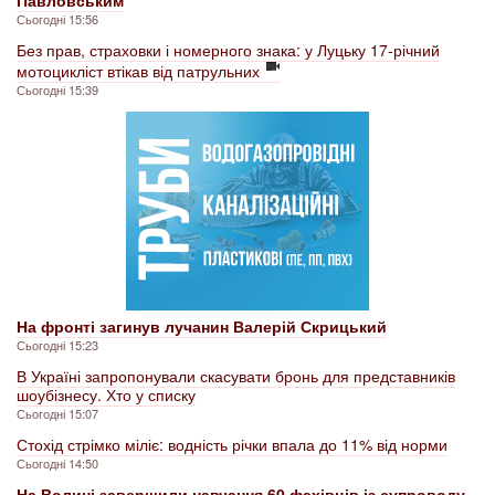
Павловським
Сьогодні 15:56
Без прав, страховки і номерного знака: у Луцьку 17-річний
мотоцикліст втікав від патрульних
Сьогодні 15:39
На фронті загинув лучанин Валерій Скрицький
Сьогодні 15:23
В Україні запропонували скасувати бронь для представників
шоубізнесу. Хто у списку
Сьогодні 15:07
Стохід стрімко міліє: водність річки впала до 11% від норми
Сьогодні 14:50
На Волині завершили навчання 60 фахівців із супроводу