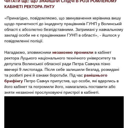
ЧИТАТИ ЩЕ: ЩО ЗНАЙШЛИ СЛІДЧІ В РОЗГРОМЛЕНОМУ
КАБІНЕТІ РЕКТОРА ЛНТУ
«Принагідно, повідомляємо, що звинувачення керівника вишу
щодо причетності до інциденту працівників ГУНП у Волинській
області є абсолютно безпідставними. Затримані у навчальному
закладі особи не є працівниками ГУНП в області», - йшлося у
повідомленні поліції.
Нагадаємо, зловмисники
незаконно проникли
в кабінет
ректора Луцького національного технічного університету та
депутата Волинської обласної ради Петра Савчука пізно
ввечері 9 листопада. Після себе залишили безлад, розкидані
та розбиті речі й ознаки боротьби. Під час
ранішнього
брифінгу
Петро Савчук припустив, що особи, які вдерлись в
його кабінет та погромили його, намагались поставити або
зняти незаконні прослуховуючі пристрої в кабінеті.