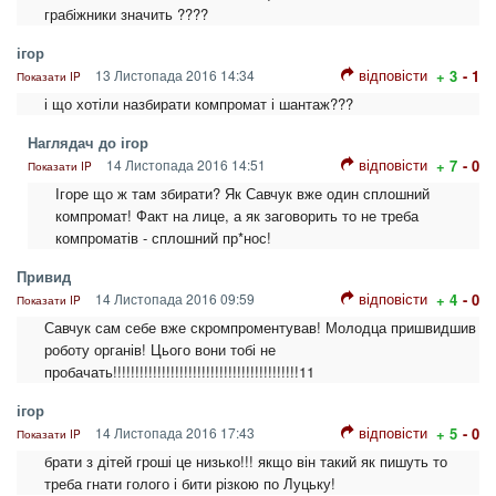
грабіжники значить ????
ігор
відповісти
13 Листопада 2016 14:34
+ 3
- 1
Показати IP
і що хотіли назбирати компромат і шантаж???
Наглядач до ігор
відповісти
14 Листопада 2016 14:51
+ 7
- 0
Показати IP
Ігоре що ж там збирати? Як Савчук вже один сплошний
компромат! Факт на лице, а як заговорить то не треба
компроматів - сплошний пр*нос!
Привид
відповісти
14 Листопада 2016 09:59
+ 4
- 0
Показати IP
Савчук сам себе вже скромпроментував! Молодца пришвидшив
роботу органів! Цього вони тобі не
пробачать!!!!!!!!!!!!!!!!!!!!!!!!!!!!!!!!!!!!!!!!!!11
ігор
відповісти
14 Листопада 2016 17:43
+ 5
- 0
Показати IP
брати з дітей гроші це низько!!! якщо він такий як пишуть то
треба гнати голого і бити різкою по Луцьку!