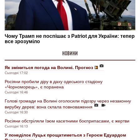
НОВИНИ
Як зміниться погода на Волині. Прогноз
Сьогодні 17:02
Росіяни пробили діру в даху одеського стадіону
«Чорноморець», є поранена
Сьогодні 16:46
Голові громади на Волині оголосили підозру через незаконну
вирубку дерев: вона склала повноваження
Сьогодні 16:30
Росіяни обстріляли Ізюм касетними боєприпасами, є жертви
Сьогодні 16:13
У понеділок Луцьк прощатиметься з Героєм Едуардом