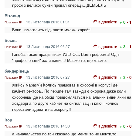
профі з великої букви провал операції...ДЕМБЕЛЬ
Вітольд
відповісти
13 Листопада 2016 01:31
+ 0
- 1
Показати IP
Вони намагались підкласти муляж харабя!
Боєць
відповісти
13 Листопада 2016 06:27
+ 3
- 1
Показати IP
Ганьба, таким працівникам УЗЕ! Ось Вам і реформа! Одні
"професіонали" залишились! Маємо те, що маємо.
бандерівець
відповісти
13 Листопада 2016 07:27
+ 2
- 0
Показати IP
якийсь маразм)) Колись працював в охороні в корпусі де
кабінет ректора.. По першге там завжди є охорона даже коли
охоронець іде на обхід повідомляється начальник зміни який на
хоздворі а по друге кабінет на сигналізації і ключі колись
перестали здавати на охорону!!
ігор
відповісти
13 Листопада 2016 14:33
+ 0
- 0
Показати IP
а начачальство по тсн сказало що менти то не менти,то