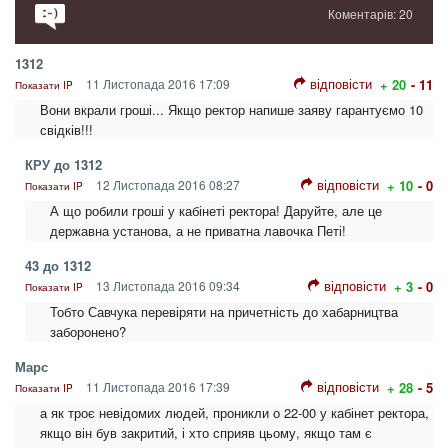
Коментарів: 20
1312
відповісти
11 Листопада 2016 17:09
+ 20
- 11
Показати IP
Вони вкрали гроші... Якщо ректор напише заяву гарантуємо 10
свідків!!!
КРУ до 1312
відповісти
12 Листопада 2016 08:27
+ 10
- 0
Показати IP
А що робили гроші у кабінеті ректора! Даруйте, але це
державна установа, а не приватна лавочка Петі!
43 до 1312
відповісти
13 Листопада 2016 09:34
+ 3
- 0
Показати IP
Тобто Савчука перевіряти на причетність до хабарництва
заборонено?
Марс
відповісти
11 Листопада 2016 17:39
+ 28
- 5
Показати IP
а як троє невідомих людей, проникли о 22-00 у кабінет ректора,
якщо він був закритий, і хто сприяв цьому, якщо там є