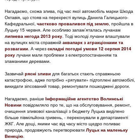
Нагадаємо, схожа злива, під час якої автомобіль марки Шкода
Октавія, що стояв на перехресті вулиць Данила Галицького-
Кафедральної,
частково провалився під землю
, пройшла в
Луцьку 15 червня. Але особливо запам’яталась лучанам
липнева негода 2013 року
. Тоді молоді лучани влаштували
на вулицях міста справжній
аквапарк з атракціонами та
розвагами
. А через
складні погодні умови 12 серпня 2014
року
лучани мали проблеми з електропостачанням та
зламаними деревами.
Зазвичай
рясні зливи
для багатьох стають справжньою
катастрофою, адже потрібно «рятувати» підтоплені автомобілі,
викидати зіпсований товар, ремонтувати пошкоджені дороги.
Нагадаємо, раніше
Інформаційне агентство Волинські
Новини
повідомляло про те, що на обслуговування, ремонт,
очищення зливової каналізації з бюджету Луцька виділено
більше півмільйона гривень, - переконували в департаменті
ЖКГ. Але дощі, якими час від часу місто щедро поливає
природа, продовжують перетворювати
Луцьк на маленьку
Венецію
.