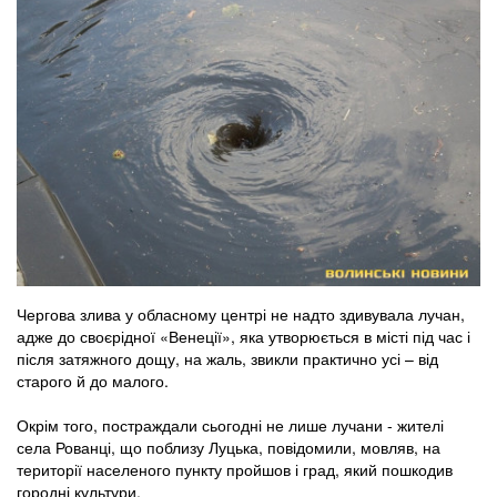
Чергова злива у обласному центрі не надто здивувала лучан,
адже до своєрідної «Венеції», яка утворюється в місті під час і
після затяжного дощу, на жаль, звикли практично усі – від
старого й до малого.
Окрім того, постраждали сьогодні не лише лучани - жителі
села Рованці, що поблизу Луцька, повідомили, мовляв, на
території населеного пункту пройшов і град, який пошкодив
городні культури.