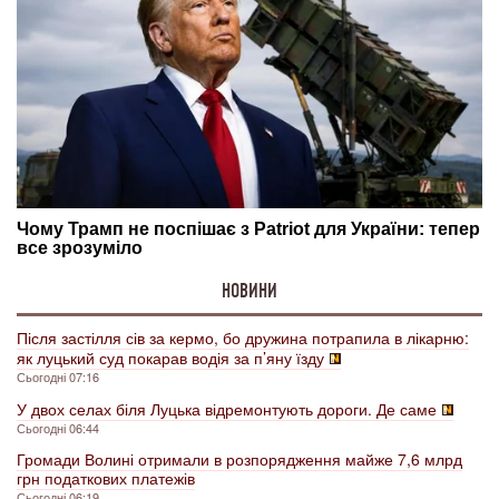
НОВИНИ
Після застілля сів за кермо, бо дружина потрапила в лікарню:
як луцький суд покарав водія за п’яну їзду
Сьогодні 07:16
У двох селах біля Луцька відремонтують дороги. Де саме
Сьогодні 06:44
Громади Волині отримали в розпорядження майже 7,6 млрд
грн податкових платежів
Сьогодні 06:19