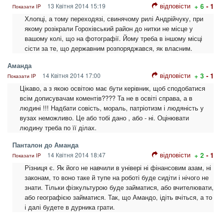
відповісти
13 Квітня 2014 15:19
+ 6
- 1
Показати IP
Хлопці, а тому переходязі, свинячому рилі Андрійчуку, при
якому розікрали Горохівський район до нитки не місце у
вашому колі, що на фотографії. Йому треба в іншому місці
сісти за те, що державним розпоряджався, як власним.
Аманда
відповісти
14 Квітня 2014 17:00
+ 3
- 1
Показати IP
Цікаво, а з якою освітою має бути керівник, щоб сподобатися
всім дописувачам коментів???? Та не в освіті справа, а в
людині !!! Надбати совість, мораль, патріотизм і людяність у
вузах неможливо. Це або тобі дано , або - ні. Оцінювати
людину треба по її ділах.
Панталон до Аманда
відповісти
14 Квітня 2014 18:47
+ 2
- 1
Показати IP
Різниця є. Як його не навчили в універі ні фінансовим азам, ні
законам, то воно таке й тупе на роботі буде сидіти і нічого не
знати. Тільки фізкультурою буде займатися, або вчителювати,
або географією займатися. Так, що Амандо, ідіть вчіться, а то
і далі будете в дурника грати.