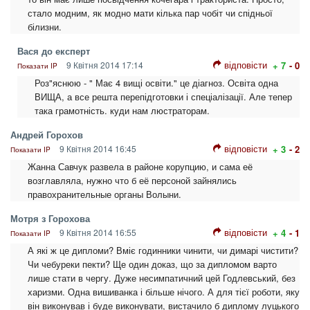
стало модним, як модно мати кілька пар чобіт чи спідньої
білизни.
Вася до експерт
відповісти
9 Квітня 2014 17:14
+ 7
- 0
Показати IP
Роз"яснюю - " Має 4 вищі освіти." це діагноз. Освіта одна
ВИЩА, а все решта перепідготовки і спеціалізації. Але тепер
така грамотність. куди нам люстраторам.
Андрей Горохов
відповісти
9 Квітня 2014 16:45
+ 3
- 2
Показати IP
Жанна Савчук развела в районе корупцию, и сама её
возглавляла, нужно что б её персоной зайнялись
правохранительные органы Волыни.
Мотря з Горохова
відповісти
9 Квітня 2014 16:55
+ 4
- 1
Показати IP
А які ж це дипломи? Вміє годинники чинити, чи димарі чистити?
Чи чебуреки пекти? Ще один доказ, що за дипломом варто
лише стати в чергу. Дуже несимпатичний цей Годлевський, без
харизми. Одна вишиванка і більше нічого. А для тієї роботи, яку
він виконував і буде виконувати, вистачило б диплому луцького