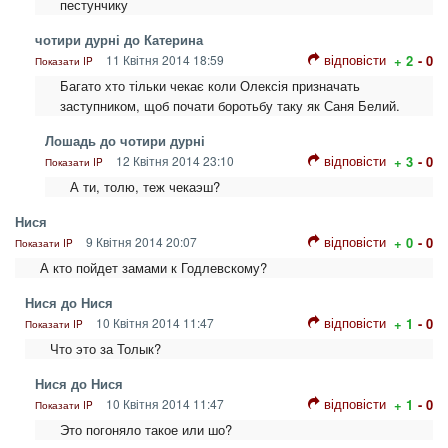
пестунчику
чотири дурні до Катерина
відповісти
11 Квітня 2014 18:59
+ 2
- 0
Показати IP
Багато хто тільки чекає коли Олексія призначать
заступником, щоб почати боротьбу таку як Саня Белий.
Лошадь до чотири дурні
відповісти
12 Квітня 2014 23:10
+ 3
- 0
Показати IP
А ти, толю, теж чекаэш?
Нися
відповісти
9 Квітня 2014 20:07
+ 0
- 0
Показати IP
А кто пойдет замами к Годлевскому?
Нися до Нися
відповісти
10 Квітня 2014 11:47
+ 1
- 0
Показати IP
Что это за Толык?
Нися до Нися
відповісти
10 Квітня 2014 11:47
+ 1
- 0
Показати IP
Это погоняло такое или шо?