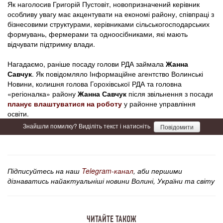
Як наголосив Григорій Пустовіт, новопризначений керівник
особливу увагу має акцентувати на економі району, співпраці з
бізнесовими структурами, керівниками сільськогосподарських
формувань, фермерами та одноосібниками, які мають
відчувати підтримку влади.
Нагадаємо, раніше посаду голови РДА займала
Жанна
Савчук
. Як повідомляло Інформаційне агентство Волинські
Новини, колишня голова Горохівської РДА та головна
«регіоналка» району
Жанна Савчук
після звільнення з посади
планує влаштуватися на роботу
у районне управління
освіти.
Знайшли помилку? Виділіть текст і натисніть
Повідомити
Підписуйтесь на наш
Telegram-канал
, аби першими
дізнаватись найактуальніші новини Волині, України та світу
ЧИТАЙТЕ ТАКОЖ