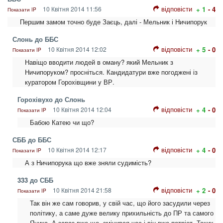
відповісти
10 Квітня 2014 11:56
+ 1
- 4
Показати IP
Першим замом точно буде Заєць, далі - Мельник і Ничипорук
Слонь до ББС
відповісти
10 Квітня 2014 12:02
+ 5
- 0
Показати IP
Навіщо вводити людей в оману? який Мельник з
Ничипоруком? просніться. Кандидатури вже погоджені із
куратором Горохівщини у ВР.
Горохівухо до Слонь
відповісти
10 Квітня 2014 12:04
+ 4
- 0
Показати IP
Бабою Катею чи що?
СББ до ББС
відповісти
10 Квітня 2014 12:17
+ 4
- 0
Показати IP
А з Ничипорука що вже зняли судимість?
333 до СББ
відповісти
10 Квітня 2014 21:58
+ 2
- 0
Показати IP
Так він же сам говорив, у свій час, що його засудили через
політику, а саме дуже велику прихильність до ПР та самого
Яника. А зараз вже що, змінився час і він вже патріот. Таких