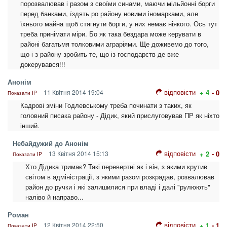
порозвалював і разом з своїми синами, маючи мільйонні борги
перед банками, їздять ро району новими іномарками, але
їхнього майна щоб стягнути борги, у них немає ніякого. Ось тут
треба принімати міри. Бо як така бездара може керувати в
районі багатьмя толковими аграріями. Ще доживемо до того,
що і з району зробить те, що із господарств де вже
докерувався!!!
Анонім
відповісти
11 Квітня 2014 19:04
+ 4
- 0
Показати IP
Кадрові зміни Годлевському треба починати з таких, як
головний писака району - Дідик, який прислуговував ПР як ніхто
інший.
Небайдужий до Анонім
відповісти
13 Квітня 2014 15:13
+ 2
- 0
Показати IP
Хто Дідика тримає? Такі перевертні як і він, з якими крутив
світом в адміністрації, з якими разом розкрадав, розвалював
район до ручки і які залишилися при владі і далі "рулюють"
наліво й направо...
Роман
відповісти
12 Квітня 2014 22:50
+ 1
- 1
Показати IP