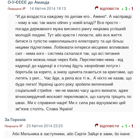
О-У-ЄЄЄЄ до Аманда
відповісти
14 Квітня 2014 19:13
+ 3
- 1
Показати IP
"И да воздастса каждому по делам его.. Амено". А насправді
- чому в нас так мало облич у новій владі? Все просто -
посада державного мужа високого рангу нецікава успішній
молодій людині. Тут або красти і попасти, або все життя
битися із тупістю навколишнього електорату та ще більш
ницими підлеглими. Лобіювати інтереси місцевих впливових
сил - нема кого - система склалася так, що всі питання
вирішити можна лише через Київ. Перспективи нема - від
каденції до каденції в столиці йдуть хворобливі потуги і
боротьба за корито, а знизу щенята пхаються за крихтами, що
летять з рил... Час йде, а рила все ті ж.. А ніхто не казав, що
буде легко! Українці цього року зробили величезний
соціальний стрибок - ми не маємо часу цього визнати, адже
вічносмердячий московіт перелякався, що халупа тріщить по
швах. Ми є справжня нація! Ми є сила раз відчуваємо цей
зв"язок століть. Слава Україні!
За Горохів
відповісти
23 Квітня 2014 23:23
+ 1
- 1
Показати IP
Або Мельника в заступники, або Сергія Зайця в зами, бо іначе