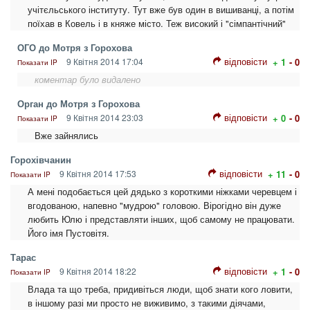
учітєльського інституту. Тут вже був один в вишиванці, а потім
поїхав в Ковель і в княже місто. Теж високий і "сімпантічний"
ОГО до Мотря з Горохова
відповісти
9 Квітня 2014 17:04
+ 1
- 0
Показати IP
коментар було видалено
Орган до Мотря з Горохова
відповісти
9 Квітня 2014 23:03
+ 0
- 0
Показати IP
Вже зайнялись
Горохівчанин
відповісти
9 Квітня 2014 17:53
+ 11
- 0
Показати IP
А мені подобається цей дядько з короткими ніжками черевцем і
вгодованою, напевно "мудрою" головою. Вірогідно він дуже
любить Юлю і представляти інших, щоб самому не працювати.
Його імя Пустовітя.
Тарас
відповісти
9 Квітня 2014 18:22
+ 1
- 0
Показати IP
Влада та що треба, придивіться люди, щоб знати кого ловити,
в іншому разі ми просто не виживимо, з такими діячами,