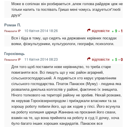
Може в сопілках він розбираеться ,алеж голова райдерж цеж не
тільки налить та поспівать Гришо мені чомусь згадуеться"любі
друзі"
Роман П.
відповісти
10 Квітня 2014 18:26
+ 9
- 1
Показати IP
Вся і біда в тому, що сидять на державних керівних посадах
вояки, фізкультурники, культурологи, географи, психологи.
Горохівець
відповісти
11 Квітня 2014 08:23
+ 5
- 0
Показати IP
Для того щоб поставити нове керівництво, то треба старе
повиганяти все. Всі пишуть що у нас район аграрний,
сільськогосподарський. А подивіться хто керує управлінням
сільського господарства. Платок Панасюк (Муму) - людина яка
розвалила декілька колгоспів у районі, фактично їх знищила.
Нічого толкового на території району не зробив. Нехай розкаже,
як керував Горохівзернопродом і приїжджали власники та за
хорошу роботу побили його, що аж ходив у гіпсі. Його всунула
на роботу колишня цариця Жаннана на прохання його свахи,
взамін на те, що вона прийняла на роботу в суд її дочку, хоча
було багато інших хороших кандидатів. Панасюк все