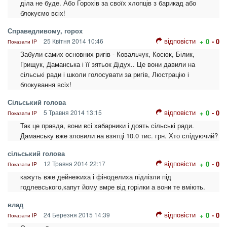
діла не буде. Або Горохів за своїх хлопців з барикад або
блокуємо всіх!
Справедливому, горох
відповісти
25 Квітня 2014 10:46
+ 0
- 0
Показати IP
Забули самих основних ригів - Ковальчук, Косюк, Білик,
Грищук, Даманська і її зятьок Дідух.. Це вони давили на
сільські ради і школи голосувати за ригів, Люстрацію і
блокування всіх!
Сільський голова
відповісти
5 Травня 2014 13:15
+ 0
- 0
Показати IP
Так це правда, вони всі хабарники і доять сільські ради.
Даманську вже зловили на взятці 10.0 тис. грн. Хто слідуючий?
сільський голова
відповісти
12 Травня 2014 22:17
+ 0
- 0
Показати IP
кажуть вже дейнежиха і фіноделиха підлізли під
годлевського,капут йому вмре від горілки а вони те вміють.
влад
відповісти
24 Березня 2015 14:39
+ 0
- 0
Показати IP