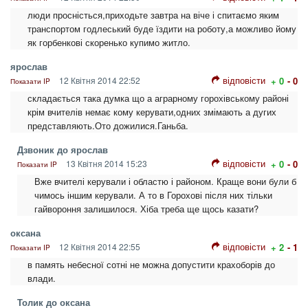
люди просністься,приходьте завтра на віче і спитаємо яким
транспортом годлеський буде їздити на роботу,а можливо йому
як горбенкові скоренько купимо житло.
ярослав
відповісти
12 Квітня 2014 22:52
+ 0
- 0
Показати IP
складається така думка що а аграрному горохівському районі
крім вчителів немає кому керувати,одних змімають а дугих
представляють.Ото дожилися.Ганьба.
Дзвоник до ярослав
відповісти
13 Квітня 2014 15:23
+ 0
- 0
Показати IP
Вже вчителі керували і областю і районом. Краще вони були б
чимось іншим керували. А то в Горохові після них тільки
гайвороння залишилося. Хіба треба ще щось казати?
оксана
відповісти
12 Квітня 2014 22:55
+ 2
- 1
Показати IP
в память небесної сотні не можна допустити крахоборів до
влади.
Толик до оксана