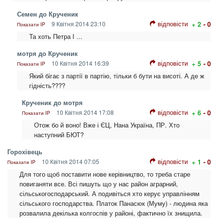
Семен до Крученик
відповісти
9 Квітня 2014 23:10
+ 2
- 0
Показати IP
Та хоть Петра І ...
мотря до Крученик
відповісти
10 Квітня 2014 16:39
+ 5
- 0
Показати IP
Який бігає з партії в партію, тільки б бути на висоті. А де ж
гідність????
Крученик до мотря
відповісти
10 Квітня 2014 17:08
+ 6
- 0
Показати IP
Отож бо й воно! Вже і ЄЦ, Нана Україна, ПР. Хто
наступний БЮТ?
Горохівець
відповісти
10 Квітня 2014 07:05
+ 1
- 0
Показати IP
Для того щоб поставити нове керівництво, то треба старе
повиганяти все. Всі пишуть що у нас район аграрний,
сільськогосподарський. А подивіться хто керує управлінням
сільського господарства. Платок Панасюк (Муму) - людина яка
розвалила декілька колгоспів у районі, фактично їх знищила.