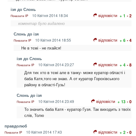
ізя до Слонь
відповісти
10 Квітня 2014 18:34
+ 1
- 2
Показати IP
коментар було видалено
Слонь до ізя
відповісти
10 Квітня 2014 18:55
+ 6
- 4
Показати IP
Не в тємі - не пхайся!
ізя до Слонь
відповісти
10 Квітня 2014 23:27
+ 4
- 8
Показати IP
Для тих хто в тємі але в танку- може куратор області і
баба Катя,того не знаю. А от куратор Горохівського
району в області-Гузь!
Слонь до ізя
відповісти
10 Квітня 2014 23:49
+ 13
- 0
Показати IP
То значить баба Катя - куратор Гузя. Так виходить з твоїх
слів, Толю
правдолюб
відповісти
10 Квітня 2014 17:43
+ 2
- 0
Показати IP