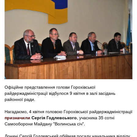
Офіційне представлення голови Горохівської
райдержадміністрації відбулося 9 квітня в залі засідань
районної ради.
Нагадаємо, 4 квітня головою Горохівської райдержадміністрації
призначили
Сергія Годлевського
, учасника 35 сотні
Самооборони Майдану "Волинська січ".
Донині Сергій Годлевський обіймав посаду начальника відділу