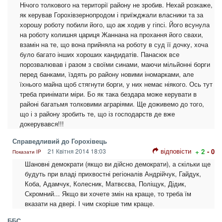
Нічого толкового на території району не зробив. Нехай розкаже,
як керував Горохівзернопродом і приїжджали власники та за
хорошу роботу побили його, що аж ходив у гіпсі. Його всунула
на роботу колишня цариця Жаннана на прохання його свахи,
взамін на те, що вона прийняла на роботу в суд її дочку, хоча
було багато інших хороших кандидатів. Панасюк все
порозвалював і разом з своїми синами, маючи мільйонні борги
перед банками, їздять ро району новими іномарками, але
їхнього майна щоб стягнути борги, у них немає ніякого. Ось тут
треба принімати міри. Бо як така бездара може керувати в
районі багатьмя толковими аграріями. Ще доживемо до того,
що і з району зробить те, що із господарств де вже
докерувався!!!
Справедливий до Горохівець
відповісти
21 Квітня 2014 18:03
+ 2
- 0
Показати IP
Шановні демократи (якщо ви дійсно демократи), а скільки ще
будуть при владі прихвостні регіоналів Андрійчук, Гайдук,
Коба, Адамчук, Колесник, Матвєєва, Поліщук, Дідик,
Скромний... Якщо ви хочете змін на краще, то треба їм
вказати на двері. І чим скоріше тим краще.
ББС