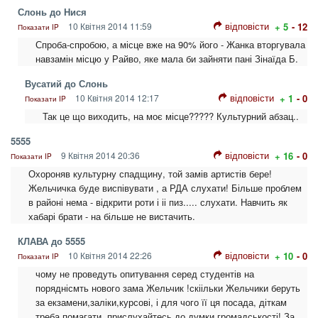
Слонь до Нися
відповісти
10 Квітня 2014 11:59
+ 5
- 12
Показати IP
Спроба-спробою, а місце вже на 90% його - Жанка вторгувала
навзамін місцю у Райво, яке мала би зайняти пані Зінаїда Б.
Вусатий до Слонь
відповісти
10 Квітня 2014 12:17
+ 1
- 0
Показати IP
Так це що виходить, на моє місце????? Культурний абзац..
5555
відповісти
9 Квітня 2014 20:36
+ 16
- 0
Показати IP
Охороняв культурну спадщину, той замів артистів бере!
Жельчичка буде виспівувати , а РДА слухати! Більше проблем
в районі нема - відкрити роти і іі пиз..... слухати. Навчить як
хабарі брати - на більше не вистачить.
КЛАВА до 5555
відповісти
10 Квітня 2014 22:26
+ 10
- 0
Показати IP
чому не проведуть опитування серед студентів на
поряднісмть нового зама Жельчик !скіільки Жельчики беруть
за екзамени,заліки,курсові, і для чого її ця посада, діткам
треба помагати. прислухайтесь до думки громадськості! За