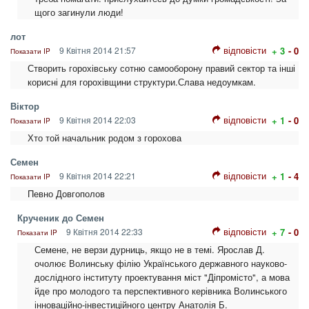
щого загинули люди!
лот
відповісти
9 Квітня 2014 21:57
+ 3
- 0
Показати IP
Створить горохівську сотню самооборону правий сектор та інші
корисні для горохівщини структури.Слава недоумкам.
Віктор
відповісти
9 Квітня 2014 22:03
+ 1
- 0
Показати IP
Хто той начальник родом з горохова
Семен
відповісти
9 Квітня 2014 22:21
+ 1
- 4
Показати IP
Певно Довгополов
Крученик до Семен
відповісти
9 Квітня 2014 22:33
+ 7
- 0
Показати IP
Семене, не верзи дурниць, якщо не в темі. Ярослав Д.
очолює Волинську філію Українського державного науково-
дослідного інституту проектування міст "Діпромісто", а мова
йде про молодого та перспективного керівника Волинського
інноваційно-інвестиційного центру Анатолія Б.