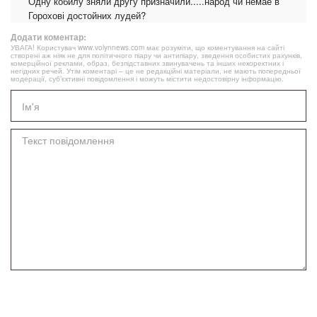
Одну кобилу зняли другу призначили.....народ чи немае в
Горохові достойних лудей?
Додати коментар:
УВАГА! Користувач www.volynnews.com має розуміти, що коментування на сайті
створені аж ніяк не для політичного піару чи антипіару, зведення особистих рахунків,
комерційної реклами, образ, безпідставних звинувачень та інших некоректних і
негідних речей. Утім коментарі – це не редакційні матеріали, не мають попередньої
модерації, суб’єктивні повідомлення і можуть містити недостовірну інформацію.