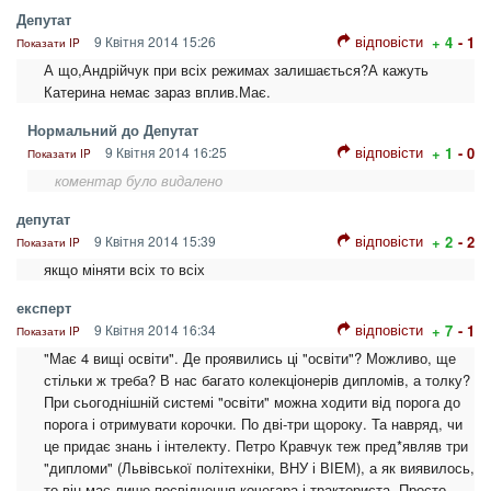
Депутат
відповісти
9 Квітня 2014 15:26
+ 4
- 1
Показати IP
А що,Андрійчук при всіх режимах залишається?А кажуть
Катерина немає зараз вплив.Має.
Нормальний до Депутат
відповісти
9 Квітня 2014 16:25
+ 1
- 0
Показати IP
коментар було видалено
депутат
відповісти
9 Квітня 2014 15:39
+ 2
- 2
Показати IP
якщо міняти всіх то всіх
експерт
відповісти
9 Квітня 2014 16:34
+ 7
- 1
Показати IP
"Має 4 вищі освіти". Де проявились ці "освіти"? Можливо, ще
стільки ж треба? В нас багато колекціонерів дипломів, а толку?
При сьогоднішній системі "освіти" можна ходити від порога до
порога і отримувати корочки. По дві-три щороку. Та навряд, чи
це придає знань і інтелекту. Петро Кравчук теж пред*являв три
"дипломи" (Львівської політехніки, ВНУ і ВІЕМ), а як виявилось,
то він має лише посвідчення кочегара і тракториста. Просто,