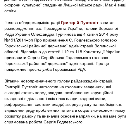
охорони культурної спадщини Луцької міської ради. Має 4 вищі
освіти.
Голова облдержадміністрації
Григорій Пустовіт
зачитав
розпорядження в.о. Президента України, голови Верховної
Ради України Олександра Турчинова від 4 квітня 2014 року
№451/2014–рп Про призначення С. Годлевського головою
Горохівської районної державної адміністрації Волинської
області. Відповідно до статей 112 та 118 Конституції України
призначити Сергія Сергійовича Годлевського головою
Горохівської районної державної адміністрації. Про це
повідомляє прес-служба Горохівської РДА.
Вітаючи новопризначеного голову райдержадміністрації,
Григорій Пустовіт наголосив на головних завданнях, які
сьогодні стоять перед владою: позбавлення корупційної
складової в діяльності всіх гілок влади, кадрові зміни,
реформування системи влади; звернув увагу на необхідність
вирішення ряду проблемних питань в соціально-економічному
розвитку району та визначив основні напрямки, на які має бути
спрямована робота Сергія Годлевського.