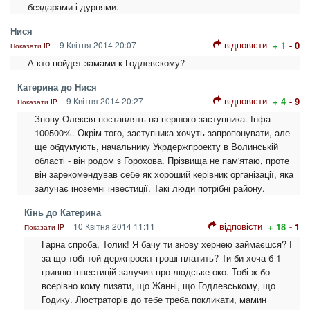
бездарами і дурнями.
Нися
відповісти
9 Квітня 2014 20:07
+ 1
- 0
Показати IP
А кто пойдет замами к Годлевскому?
Катерина до Нися
відповісти
9 Квітня 2014 20:27
+ 4
- 9
Показати IP
Знову Олексія поставлять на першого заступника. Інфа
100500%. Окрім того, заступника хочуть запропонувати, але
ще обдумують, начальнику Укрдержпроекту в Волинській
області - він родом з Горохова. Прізвища не пам'ятаю, проте
він зарекомендував себе як хороший керівник організації, яка
залучає іноземні інвестиції. Такі люди потрібні району.
Кінь до Катерина
відповісти
10 Квітня 2014 11:11
+ 18
- 1
Показати IP
Гарна спроба, Толик! Я бачу ти знову хернею займаєшся? І
за що тобі той держпроект гроші платить? Ти би хоча б 1
гривню інвестицій залучив про людське око. Тобі ж бо
всерівно кому лизати, що Жанні, що Годлевському, що
Годику. Люстраторів до тебе треба покликати, мамин