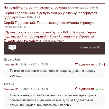
Чи потрібна на Волині активна громада
20 Листопада 2014 16:56
Сергій Годлевський, відслуживши рік у війську, повернувся
додому
8 Квітня 2016 17:49
Сергій Годлевський: Три революції, які змінили Україну
20
Лютого 2019 17:40
«Думаю, наші особові справи були у КДБ». Історик Сергій
Годлевський – про перший «Живий ланцюг» в Україні та
Студентську голодівку
21 Січня 2022 08:00
Коментарів: 65
Всезнайко
відповісти
9 Квітня 2014 13:58
+ 5
- 1
Показати IP
То вже те без"язике свою бабу-блондинку десь на посаду
всуне...
Тетяна
відповісти
9 Квітня 2014 15:20
+ 6
- 3
Показати IP
Ти всезнайка,його баба закінчила успішно консерваторію і
спокійно працює і ні до кого не має діла. А Годлевський
розумний,нормальний виважений чоловік.