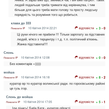
людей подальше треба тримати від керівництва, і тим
більше для цього треба мати голову та просту людську
порядність та розуміння того що робиться.
клава до 333
відповісти
10 Квітня 2014 22:21
+ 3
- 0
Показати IP
Ці руки нічого не прабили !!! Тільки зарплату за підставних
людей, м'ясо з терцентру і т.д. т.п. політичний в'язень.
Жанка підставила!!!!
Слонь
відповісти
10 Квітня 2014 12:08
+ 0
- 0
Показати IP
Без коментарів =))))))
мойша
відповісти
10 Квітня 2014 16:18
+ 8
- 2
Показати IP
куратор вр то куратор волинської ради. по горохівському районі
це гузь ігор.
Слонь до мойша
відповісти
10 Квітня 2014 17:05
+ 5
- 1
Показати IP
Іди лічись! Баба Катя - куратор області