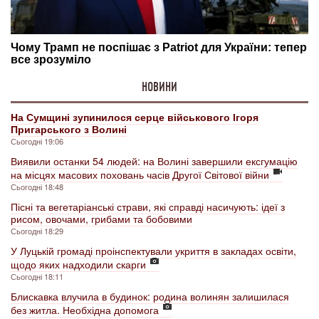
НОВИНИ
На Сумщині зупинилося серце військового Ігоря
Пригарського з Волині
Сьогодні 19:06
Виявили останки 54 людей: на Волині завершили ексгумацію
на місцях масових поховань часів Другої Світової війни
Сьогодні 18:48
Пісні та вегетаріанські страви, які справді насичують: ідеї з
рисом, овочами, грибами та бобовими
Сьогодні 18:29
У Луцькій громаді проінспектували укриття в закладах освіти,
щодо яких надходили скарги
Сьогодні 18:11
Блискавка влучила в будинок: родина волинян залишилася
без житла. Необхідна допомога