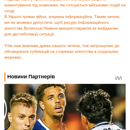
коментування під новинами, які стосуються військових подій на
сході.
В Україні триває війна, зокрема інформаційна. Таким чином,
ми не можемо допустити, щоб ресурс Інформаційного
агентства Волинські Новини використовували як майданчик
для дестабілізації ситуації.
Утім нам важлива думка нашого читача, тож запрошуємо до
обговорення публікацій на сторінках агентства в соціальних
мережах.