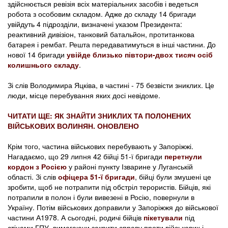
здійснюється ревізія всіх матеріальних засобів і ведеться
робота з особовим складом. Адже до складу 14 бригади
увійдуть 4 підрозділи, визначені указом Президента:
реактивний дивізіон, танковий батальйон, протитанкова
батарея і рембат. Решта передаватимуться в інші частини. До
нової 14 бригади
увійде близько півтори-двох тисяч осіб
колишнього складу
.
Зі слів Володимира Яцківа, в частині - 75 безвісти зниклих. Це
люди, місце перебування яких досі невідоме.
ЧИТАТИ ЩЕ: ЯК ЗНАЙТИ ЗНИКЛИХ ТА ПОЛОНЕНИХ
ВІЙСЬКОВИХ ВОЛИНЯН. ОНОВЛЕНО
Крім того, частина військових перебувають у Запоріжжі.
Нагадаємо, що 29 липня 42 бійці 51-ї бригади
перетнули
кордон з Росією
у районі пункту Ізварине у Луганській
області. Зі слів
офіцера 51-ї бригади
, бійці були змушені це
зробити, щоб не потрапити під обстріл терористів. Бійців, які
потрапили в полон і були вивезені в Росію, повернули в
Україну. Потім військових доправили у Запоріжжя до військової
частини А1978. А сьогодні, родичі бійців
пікетували
під
стінами ГПУ, вимагаючи закрити справу проти військових і