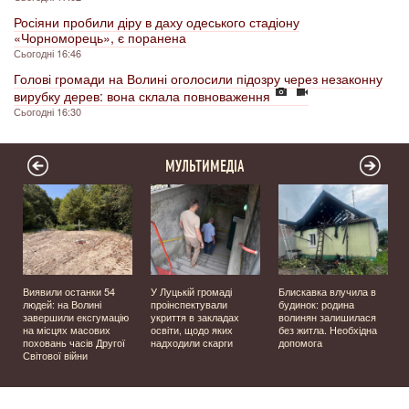
Росіяни пробили діру в даху одеського стадіону
«Чорноморець», є поранена
Сьогодні 16:46
Голові громади на Волині оголосили підозру через незаконну
вирубку дерев: вона склала повноваження
Сьогодні 16:30
МУЛЬТИМЕДІА
Виявили останки 54
У Луцькій громаді
Блискавка влучила в
людей: на Волині
проінспектували
будинок: родина
завершили ексгумацію
укриття в закладах
волинян залишилася
на місцях масових
освіти, щодо яких
без житла. Необхідна
поховань часів Другої
надходили скарги
допомога
Світової війни