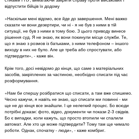
відпустити бійців їх додому
«Наскільки мені відомо, все йде до завершення. Мені важко
сказати чи вони дезертири, чи ні - я не був з ними в тій
ситуації, не був з ними в тому бою. З цього приводу винесе
рішення суд. Я не знаю, як вони покинули місце служби. Те,
що я знаю з розмов із батьками, з ними телефоном – іншого
виходу в них не було. Але це треба або спростувати, або
підтвердити», - каже він.
Крім того, досі невідомо до кінця, що саме з матеріальних
засобів, закріплених за частиною, необхідно списати під час
розформування.
«Нам би спершу розібратися що списати, а там вже спишемо.
Чесно кажучи, я навіть не знаю, що списати ми повинні - ми
ще не до кінця все знайшли. І це нелегкий процес. Бо всюди
потрібні докази: фото, відео, документи чи покази 2-3 свідків.
Бо є випадки, коли кажуть, що просто втопили чи спалили
автомат. Але хто це може підтвердити? Тому там ще чимало
роботи. Однак, спочатку - люди», - каже комбриг.