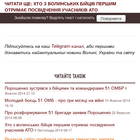
ЧИТАТИ ЩЕ: ХТО З ВОЛИНСЬКИХ БІЙЦІВ ПЕРШИМ
ОТРИМАЄ ПОСВІДЧЕННЯ УЧАСНИКІВ АТО
Знайшли помилку? Виділіть текст і натисніть
Повідомити
Підписуйтесь на наш
Telegram-канал
, аби першими
дізнаватись найактуальніші новини Волині, України та світу
ЧИТАЙТЕ ТАКОЖ
Порошенко зустрівся з бійцями та командирами 51 ОМБР
8
Жовтня 2014 21:10
Молодий боєць 51 ОМБ - про три місяці на війні
10 Жовтня 2014
16:16
Про розформування 51 бригади заявив Порошенко
22 Вересня
2014 08:08
Хто з волинських бійців першим отримає посвідчення
учасників АТО
5 Листопада 2014 08:17
Редакція сайту прийняла рішення тимчасово закрити