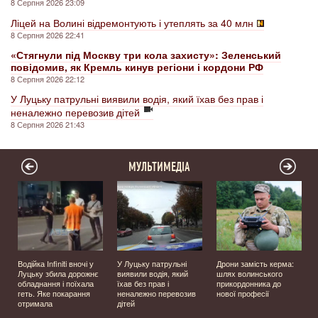
8 Серпня 2026 23:09
Ліцей на Волині відремонтують і утеплять за 40 млн
8 Серпня 2026 22:41
«Стягнули під Москву три кола захисту»: Зеленський
повідомив, як Кремль кинув регіони і кордони РФ
8 Серпня 2026 22:12
У Луцьку патрульні виявили водія, який їхав без прав і
неналежно перевозив дітей
8 Серпня 2026 21:43
МУЛЬТИМЕДІА
Водійка Infiniti вночі у
У Луцьку патрульні
Дрони замість керма:
з
Луцьку збила дорожнє
виявили водія, який
шлях волинського
обладнання і поїхала
їхав без прав і
прикордонника до
р
геть. Яке покарання
неналежно перевозив
нової професії
отримала
дітей