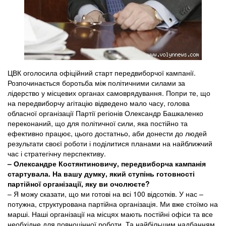
ЦВК оголосила офіційний старт передвиборчої кампанії.
Розпочинається боротьба між політичними силами за
лідерство у місцевих органах самоврядування. Попри те, що
на передвиборчу агітацію відведено мало часу, голова
обласної організації Партії регіонів Олександр Башкаленко
переконаний, що для політичної сили, яка постійно та
ефективно працює, цього достатньо, аби донести до людей
результати своєї роботи і поділитися планами на найближчий
час і стратегічну перспективу.
– Олександре Костянтиновичу, передвиборча кампанія
стартувала. На вашу думку, який ступінь готовності
партійної організації, яку ви очолюєте?
– Я можу сказати, що ми готові на всі 100 відсотків. У нас –
потужна, структурована партійна організація. Ми вже стоїмо на
марші. Наші організації на місцях мають постійні офіси та все
необхідне для повноцінної роботи. Та найбільшим надбанням