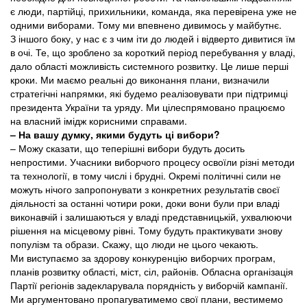
є люди, партійці, прихильники, команда, яка перевірена уже не
одними виборами. Тому ми впевнено дивимось у майбутнє.
З іншого боку, у нас є з чим іти до людей і відверто дивитися їм
в очі. Те, що зроблено за короткий період перебування у владі,
дало області можливість системного розвитку. Це лише перші
кроки. Ми маємо реальні до виконання плани, визначили
стратегічні напрямки, які будемо реалізовувати при підтримці
президента України та уряду. Ми цілеспрямовано працюємо
на власний імідж корисними справами.
– На вашу думку, якими будуть ці вибори?
– Можу сказати, що теперішні вибори будуть досить
непростими. Учасники виборчого процесу освоїли різні методи
та технології, в тому числі і брудні. Окремі політичні сили не
можуть нічого запропонувати з конкретних результатів своєї
діяльності за останні чотири роки, доки вони були при владі
виконавчій і залишаються у владі представницькій, ухвалюючи
рішення на місцевому рівні. Тому будуть практикувати знову
популізм та образи. Скажу, що люди не цього чекають.
Ми виступаємо за здорову конкуренцію виборчих програм,
планів розвитку області, міст, сіл, районів. Обласна організація
Партії регіонів задекларувала порядність у виборчій кампанії.
Ми аргументовано пропагуватимемо свої плани, вестимемо