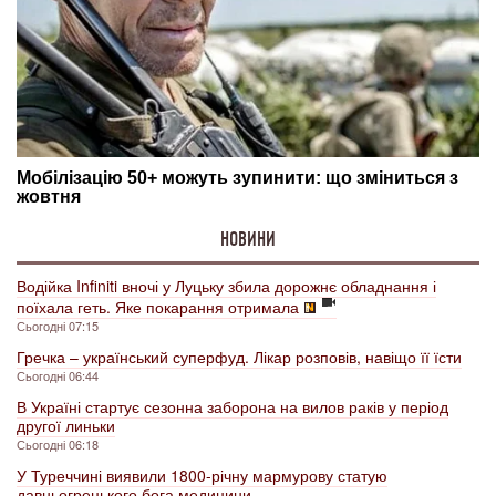
НОВИНИ
Водійка Infiniti вночі у Луцьку збила дорожнє обладнання і
поїхала геть. Яке покарання отримала
Сьогодні 07:15
Гречка – український суперфуд. Лікар розповів, навіщо її їсти
Сьогодні 06:44
В Україні стартує сезонна заборона на вилов раків у період
другої линьки
Сьогодні 06:18
У Туреччині виявили 1800-річну мармурову статую
давньогрецького бога медицини