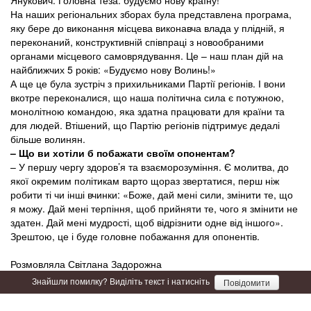
Янукович. Головна теза: будуємо нову країну!
На наших регіональних зборах була представлена програма,
яку бере до виконання місцева виконавча влада у плідній, я
переконаний, конструктивній співпраці з новообраними
органами місцевого самоврядування. Це – наш план дій на
найближчих 5 років: «Будуємо нову Волинь!»
А ще це була зустріч з прихильниками Партії регіонів. І вони
вкотре переконалися, що наша політична сила є потужною,
монолітною командою, яка здатна працювати для країни та
для людей. Втішений, що Партію регіонів підтримує дедалі
більше волинян.
– Що ви хотіли б побажати своїм опонентам?
– У першу чергу здоров’я та взаєморозуміння. Є молитва, до
якої окремим політикам варто щораз звертатися, перш ніж
робити ті чи інші вчинки: «Боже, дай мені сили, змінити те, що
я можу. Дай мені терпіння, щоб прийняти те, чого я змінити не
здатен. Дай мені мудрості, щоб відрізнити одне від іншого».
Зрештою, це і буде головне побажання для опонентів.
Розмовляла Світлана Задорожна
Знайшли помилку? Виділіть текст і натисніть
Повідомити