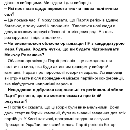
діалог з виборцями. Ми відкриті для виборців.
– Які прогнози щодо перемоги тих чи інших політичних
сил?
– Це покаже час. Я можу сказати, що Партія регіонів здивує
багатьох, в тому числі й опонентів. З’являться нові люди в
депутатському корпусі обласної та місцевих рад. А хтось
розчарується і піде з політики.
– Чи визначилася обласна організація ПР з кандидатурою
мера Луцька. Ходять чутки, що ви будете підтримувати
Миколу Романюка?
– Обласна організація Партії регіонів – це самодостатня
політична сила, яка буде активним гравцем у виборчій
кампанії. Наразі про персоналії говорити зарано. Усі відповіді
ви отримаєте після проведення міської партійної конференції,
яка відбудеться наприкінці вересня.
– Нещодавно відбулися національні та регіональні збори
Партії регіонів, що ви можете сказати про їхній
результат?
– Я хотів би сказати, що ці збори були визначальними. Вони
дали старт виборчій кампанії, були визначені завдання для всіх
партійців. У Києві ключові, програмні завдання озвучив
Президент України, почесний голова Партії регіонів Віктор