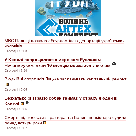
МВС Польщі назвало абсурдом ідею депортації українських
чоловіків
Сьогодні 18:03
У Ковелі попрощалися з морпіхом Русланом
Нечипоруком, який 16 місяців вважався зниклим
Сьогодні 17:34
В одній зі спортшкіл Луцька запланували капітальний ремонт
Сьогодні 17:05
Безхатько зі зграєю собак тримає у страху людей в
Ковелі
Сьогодні 16:36
Смерть під колесами трактора: на Волині пенсіонера судили
понад чотири роки
Сьогодні 16:07