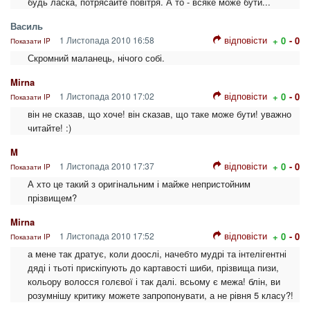
будь ласка, потрясайте повітря. А то - всяке може бути...
Василь
відповісти
1 Листопада 2010 16:58
+ 0
- 0
Показати IP
Скромний маланець, нічого собі.
Mirna
відповісти
1 Листопада 2010 17:02
+ 0
- 0
Показати IP
він не сказав, що хоче! він сказав, що таке може бути! уважно
читайте! :)
M
відповісти
1 Листопада 2010 17:37
+ 0
- 0
Показати IP
А хто це такий з оригінальним і майже непристойним
прізвищем?
Mirna
відповісти
1 Листопада 2010 17:52
+ 0
- 0
Показати IP
а мене так дратує, коли доослі, начебто мудрі та інтелігентні
дяді і тьоті прискіпують до картавості шиби, прізвища пизи,
кольору волосся голєвої і так далі. всьому є межа! блін, ви
розумнішу критику можете запропонувати, а не рівня 5 класу?!