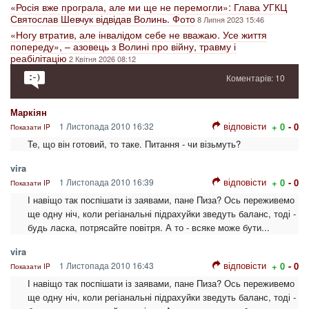
«Росія вже програла, але ми ще не перемогли»: Глава УГКЦ
Святослав Шевчук відвідав Волинь. Фото
8 Липня 2023 15:46
«Ногу втратив, але інвалідом себе не вважаю. Усе життя
попереду», – азовець з Волині про війну, травму і
реабілітацію
2 Квітня 2026 08:12
Коментарів: 10
Маркіян
відповісти
1 Листопада 2010 16:32
+ 0
- 0
Показати IP
Те, що він готовий, то таке. Питання - чи візьмуть?
vira
відповісти
1 Листопада 2010 16:39
+ 0
- 0
Показати IP
І навіщо так поспішати із заявами, пане Пиза? Ось переживемо
ще одну ніч, коли регіанальні підрахуйки зведуть баланс, тоді -
будь ласка, потрясайте повітря. А то - всяке може бути...
vira
відповісти
1 Листопада 2010 16:43
+ 0
- 0
Показати IP
І навіщо так поспішати із заявами, пане Пиза? Ось переживемо
ще одну ніч, коли регіанальні підрахуйки зведуть баланс, тоді -