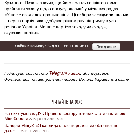
Крім того, Пиза зазначив, що його політсила ініціюватиме
прийняття закону щодо статусу опозиції у місцевих радах.
«У нас є своя електоральна ніша. Ці вибори засвідчили, що ми
– перша партія, яка здобуває рівномірну підтримку в усіх
регіонах України. Ми не є партією заходу чи сходу», –
зауважив політик.
Знайшли помилку? Виділіть текст і натисніть
Повідомити
Підписуйтесь на наш
Telegram-канал
, аби першими
дізнаватись найактуальніші новини Волині, України та світу
ЧИТАЙТЕ ТАКОЖ
На яких умовах ДУК Правого сектору готовий стати частиною
Міноборони
27 Березня 2015 16:09
Валерій Міщук: «Я кандидат, але нереальних обіцянок не
даю»
11 Жовтня 2010 14:10