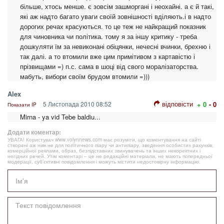
більше, хтось менше. є зовсім зашморгані і неохайні. а є й такі,
які аж надто багато уваги своїй зовнішності вділяють.і в надто
дорогих речах красуються. то це теж не найкращий показник
для чиновника чи політика. тому я за іншу критику - треба
дошкуляти їм за невиконані обіцянки, нечесні вчинки, брехню і
так далі. а то втомили вже цим примітивом з картавістю і
прізвищами =) п.с. сама в шоці від свого моралізаторства.
мабуть, вибори своїм брудом втомили =)))
Alex
відповісти
5 Листопада 2010 08:52
+ 0
- 0
Показати IP
Mirna - ya vid Tebe baldiu...
Додати коментар:
УВАГА! Користувач www.volynnews.com має розуміти, що коментування на сайті
створені аж ніяк не для політичного піару чи антипіару, зведення особистих рахунків,
комерційної реклами, образ, безпідставних звинувачень та інших некоректних і
негідних речей. Утім коментарі – це не редакційні матеріали, не мають попередньої
модерації, суб’єктивні повідомлення і можуть містити недостовірну інформацію.