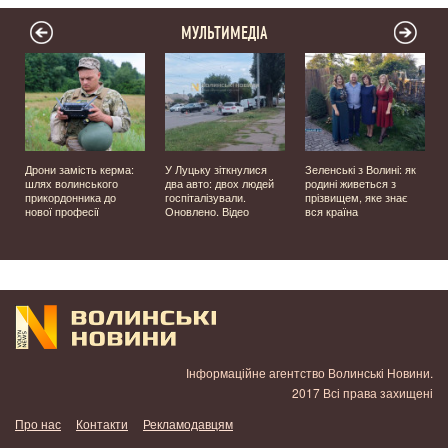
МУЛЬТИМЕДІА
Дрони замість керма:
У Луцьку зіткнулися
Зеленські з Волині: як
шлях волинського
два авто: двох людей
родині живеться з
прикордонника до
госпіталізували.
прізвищем, яке знає
нової професії
Оновлено. Відео
вся країна
Інформаційне агентство Волинські Новини.
2017 Всі права захищені
Про нас
Контакти
Рекламодавцям