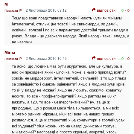
M
відповісти
2 Листопада 2010 09:12
+ 0
- 0
Показати IP
Тому що вони представники народу і мають бути як мінімум
інтелегентні, стильні (не товсті і не свиноморди, як деякі),
освічені, толкові і по всіх параметрах достойні тримати владу в
руках. Влада - це дзеркало народу. Який народ - така і влада, а
не навпаки.
Mirna
відповісти
2 Листопада 2010 16:46
+ 0
- 0
Показати IP
та ясно, що людина має бути акуратною. але це культура. в
нас он президент який - ціпочка! може, з нього приклад взяти?
зовсім не мордоворот, інтелігентний, стильний! :) то що тільки
за зовнішністю і смаком оцінювати? якшо в людини зуби криві,
то їй у владу не можна? якщо не любить, скажімо, краватку
носити, то все - профнепридатний? якщо раптом не 80 кг
важить, а 120, то все - безперспективний? ну, та це ж
природньо, що з роками маса тіла збільшується. а ми всіх
міряємо одними мірками, ніби всі вони на наших грошах
розпаслися. а це ж стереотип! хіба кондуктори в тролейбусах
всі худенькі? хіба кожен, хто на базарі джинсами торгує,
мініатюрний? насправді є просто скромні, акуратні, хтось