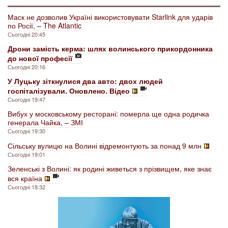
Маск не дозволив Україні використовувати Starlink для ударів
по Росії, – The Atlantic
Сьогодні 20:45
Дрони замість керма: шлях волинського прикордонника
до нової професії
Сьогодні 20:16
У Луцьку зіткнулися два авто: двох людей
госпіталізували. Оновлено. Відео
Сьогодні 19:47
Вибух у московському ресторані: померла ще одна родичка
генерала Чайка, – ЗМІ
Сьогодні 19:30
Сільську вулицю на Волині відремонтують за понад 9 млн
Сьогодні 19:01
Зеленські з Волині: як родині живеться з прізвищем, яке знає
вся країна
Сьогодні 18:32