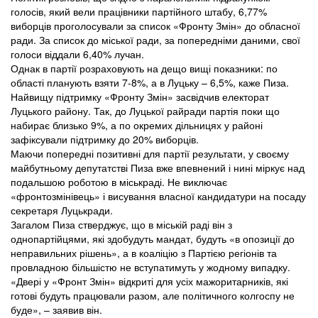
голосів, який вели працівники партійного штабу, 6,77%
виборців проголосували за список «Фронту Змін» до обласної
ради. За список до міської ради, за попередніми даними, свої
голоси віддали 6,40% лучан.
Однак в партії розраховують на дещо вищі показники: по
області планують взяти 7-8%, а в Луцьку – 6,5%, каже Пиза.
Найвищу підтримку «Фронту Змін» засвідчив електорат
Луцького району. Так, до Луцької райради партія поки що
набирає близько 9%, а по окремих дільницях у районі
зафіксували підтримку до 20% виборців.
Маючи попередні позитивні для партії результати, у своєму
майбутньому депутатстві Пиза вже впевнений і нині міркує над
подальшою роботою в міськраді. Не виключає
«фронтозмінівець» і висування власної кандидатури на посаду
секретаря Луцькради.
Загалом Пиза стверджує, що в міській раді він з
однопартійцями, які здобудуть мандат, будуть «в опозиції до
неправильних рішень», а в коаліцію з Партією регіонів та
провладною більшістю не вступатимуть у жодному випадку.
«Двері у «Фронт Змін» відкриті для усіх мажоритарників, які
готові будуть працювали разом, але політичного колгоспу не
буде», – заявив він.