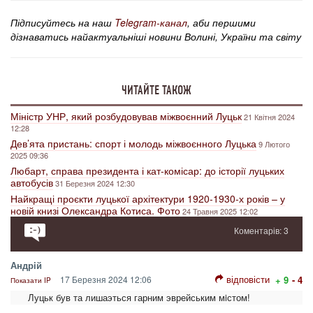
Підписуйтесь на наш
Telegram-канал
, аби першими
дізнаватись найактуальніші новини Волині, України та світу
ЧИТАЙТЕ ТАКОЖ
Міністр УНР, який розбудовував міжвоєнний Луцьк
21 Квітня 2024
12:28
Дев’ята пристань: спорт і молодь міжвоєнного Луцька
9 Лютого
2025 09:36
Любарт, справа президента і кат-комісар: до історії луцьких
автобусів
31 Березня 2024 12:30
Найкращі проєкти луцької архітектури 1920-1930-х років – у
новій книзі Олександра Котиса. Фото
24 Травня 2025 12:02
Коментарів: 3
Андрiй
відповісти
17 Березня 2024 12:06
+ 9
- 4
Показати IP
Луцьк був та лишаэться гарним эврейським мiстом!