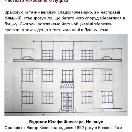
кінотеатр міжвоєнного Луцька
Враховуючи такий великий спадок (очевидно, він насправді
більший), стає зрозуміло, що багато його споруд збереглися в
Луцьку. Сьогодні розглянемо його найцікавіші збережені
проєкти, а також дещо з того, чого нині в Луцьку нема.
Будинок Юзефа Фленгера. Не існує
Францішек Віктор Кокеш народився 1892 року в Кракові. Там