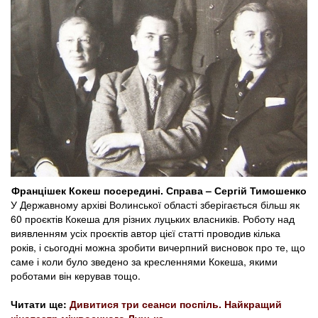
Францішек Кокеш посередині. Справа – Сергій Тимошенко
У Державному архіві Волинської області зберігається більш як
60 проєктів Кокеша для різних луцьких власників. Роботу над
виявленням усіх проєктів автор цієї статті проводив кілька
років, і сьогодні можна зробити вичерпний висновок про те, що
саме і коли було зведено за кресленнями Кокеша, якими
роботами він керував тощо.
Читати ще:
Дивитися три сеанси поспіль. Найкращий