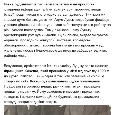
Імена будівничих із тих часів збереглися не просто як
історична інформація, а й як архітектурні творіння, плоди
їхньої праці, якими місто користується дотепер. Тих імен ми
знаємо дуже багато, десятки. Адже Луцьк потребував фахівців
у різних ділянках архітектури і мав забезпечувати цю роботу на
рівні усього воєводства. Тому в міжвоєнному Луцьку
архітектурний рух був чималий. Були спілки, видавали фахові
журнали, проводили конкурси, виставки, громадські
обговорення і, звісно, творили багато цікавих проєктів – від
маленьких кіосків і благоустрою ділянок до забудови великих
районів міста.
Безумовно, архітектором №1 тих часів у Луцьку варто назвати
Францішка Кокеша
, який працював у місті від початку 1920-х
до Другої світової. Він – один із тих, хто залишив найбільше
спадку по собі. Кокеш був шанованим і дуже популярним.
Працював і в органах влади, різних комітетах, і провадив
приватну практику. Йому замовляли проєкти і приватних
котеджів, і великих комерційних будинків та громадських
споруд, наприклад, кінотеатрів.