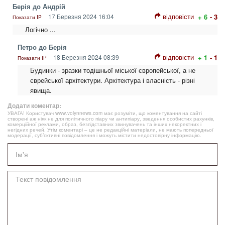
Берія до Андрiй
відповісти
17 Березня 2024 16:04
+ 6
- 3
Показати IP
Логічно ...
Петро до Берія
відповісти
18 Березня 2024 08:39
+ 1
- 1
Показати IP
Будинки - зразки тодішньої міської європейської, а не
єврейської архітектури. Архітектура і власність - різні
явища.
Додати коментар:
УВАГА! Користувач www.volynnews.com має розуміти, що коментування на сайті
створені аж ніяк не для політичного піару чи антипіару, зведення особистих рахунків,
комерційної реклами, образ, безпідставних звинувачень та інших некоректних і
негідних речей. Утім коментарі – це не редакційні матеріали, не мають попередньої
модерації, суб’єктивні повідомлення і можуть містити недостовірну інформацію.