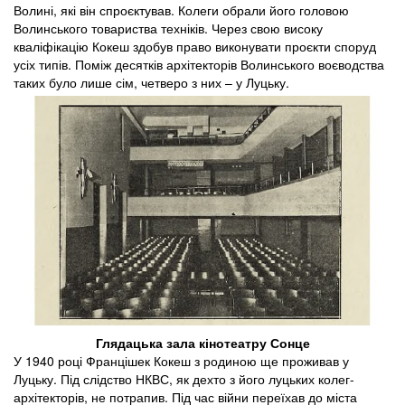
Волині, які він спроєктував. Колеги обрали його головою
Волинського товариства техніків. Через свою високу
кваліфікацію Кокеш здобув право виконувати проєкти споруд
усіх типів. Поміж десятків архітекторів Волинського воєводства
таких було лише сім, четверо з них – у Луцьку.
Глядацька зала кінотеатру Сонце
У 1940 році Францішек Кокеш з родиною ще проживав у
Луцьку. Під слідство НКВС, як дехто з його луцьких колег-
архітекторів, не потрапив. Під час війни переїхав до міста