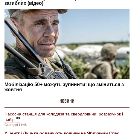
НОВИНИ
Насосна станція для колодязя та свердловини: розрахунок і
вибір
Сьогодні 11:46
У центрі Луцька освячують кошики на Яблучний Спас.