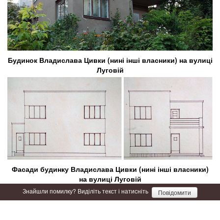
Будинок Владислава Цивки (нині інші власники) на вулиці
Луговій
Фасади будинку Владислава Цивки (нині інші власники)
на вулиці Луговій
Знайшли помилку? Виділіть текст і натисніть
Повідомити