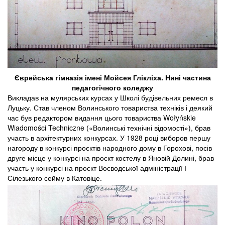
Єврейська гімназія імені Мойсея Глікліха. Нині частина
педагогічного коледжу
Викладав на мулярських курсах у Школі будівельних ремесл в
Луцьку. Став членом Волинського товариства техніків і деякий
час був редактором видання цього товариства Wołyńskie
Wiadomości Techniczne («Волинські технічні відомості»), брав
участь в архітектурних конкурсах. У 1928 році виборов першу
нагороду в конкурсі проєктів народного дому в Горохові, посів
друге місце у конкурсі на проєкт костелу в Яновій Долині, брав
участь у конкурсі на проєкт Воєводської адміністрації І
Сілезького сейму в Катовіце.