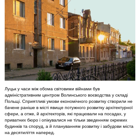
Луцьк у часи між обома світовими війнами був
адміністративним центром Волинського воєводства у складі
Польщі. Сприятливі умови економічного розвитку створили не
бачене раніше в місті явище потужного розвитку архітектурної
сфери, а отже, й архітекторів, які працювали на посадах, у
приватних бюро і опікувалися не тільки зведенням окремих
будинків та споруд, а й плануванням розвитку і забудови міста
на десятиліття наперед.