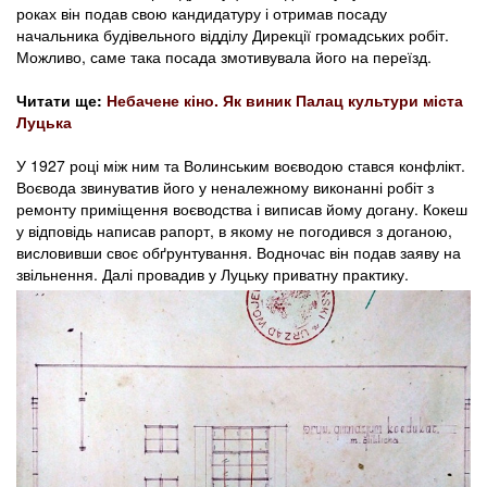
роках він подав свою кандидатуру і отримав посаду
начальника будівельного відділу Дирекції громадських робіт.
Можливо, саме така посада змотивувала його на переїзд.
Читати ще:
Небачене кіно. Як виник Палац культури міста
Луцька
У 1927 році між ним та Волинським воєводою стався конфлікт.
Воєвода звинуватив його у неналежному виконанні робіт з
ремонту приміщення воєводства і виписав йому догану. Кокеш
у відповідь написав рапорт, в якому не погодився з доганою,
висловивши своє обґрунтування. Водночас він подав заяву на
звільнення. Далі провадив у Луцьку приватну практику.