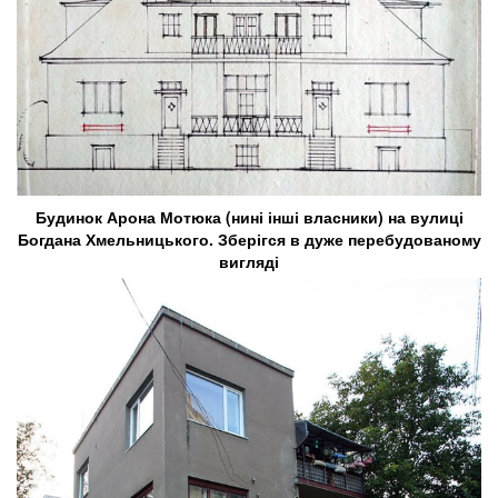
Будинок Арона Мотюка (нині інші власники) на вулиці
Богдана Хмельницького. Зберігся в дуже перебудованому
вигляді