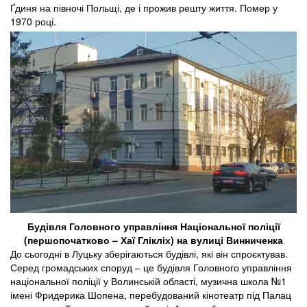
Ґдиня на півночі Польщі, де і прожив решту життя. Помер у
1970 році.
Будівля Головного управління Національної поліції
(першопочатково – Хаї Глікліх) на вулиці Винниченка
До сьогодні в Луцьку зберігаються будівлі, які він спроєктував.
Серед громадських споруд – це будівля Головного управління
національної поліції у Волинській області, музична школа №1
імені Фридерика Шопена, перебудований кінотеатр під Палац