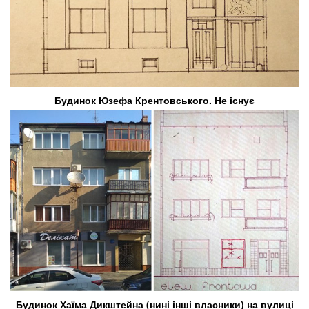
Будинок Юзефа Крентовського. Не існує
Будинок Хаїма Дикштейна (нині інші власники) на вулиці