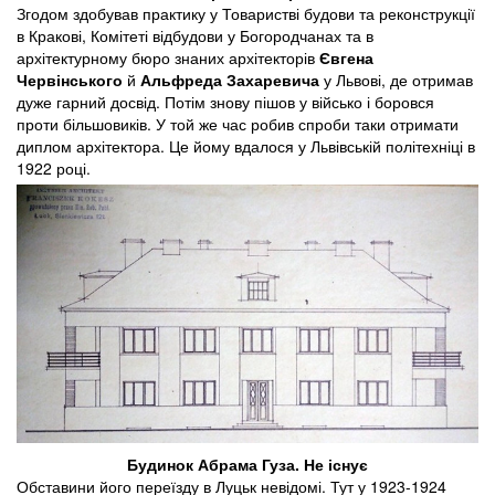
Згодом здобував практику у Товаристві будови та реконструкції
в Кракові, Комітеті відбудови у Богородчанах та в
архітектурному бюро знаних архітекторів
Євгена
Червінського
й
Альфреда Захаревича
у Львові, де отримав
дуже гарний досвід. Потім знову пішов у військо і боровся
проти більшовиків. У той же час робив спроби таки отримати
диплом архітектора. Це йому вдалося у Львівській політехніці в
1922 році.
Будинок Абрама Гуза. Не існує
Обставини його переїзду в Луцьк невідомі. Тут у 1923-1924