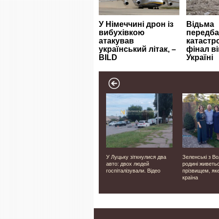
ер
У Таїланді учень відкрив
У Луцьку зіткнулися два
Зеленські з Во
раду
стрілянину в школі:
авто: двох людей
родині живетьс
семеро загиблих, 15
госпіталізували. Відео
прізвищем, як
поранених
країна