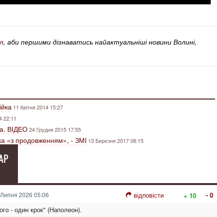
л
, аби першими дізнаватись найактуальніші новини Волині,
ійка
11 Квітня 2014 15:27
4 22:11
ка. ВІДЕО
24 Грудня 2015 17:55
йка «з продовженням», - ЗМІ
13 Березня 2017 08:15
АР
Липня 2026 05:06
відповісти
- 0
+ 10
ого - один крок" (Наполеон).