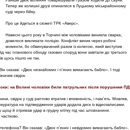
Тепер же колишні друзі опинилися в Луцькому міськрайонному
суді через бійку.
Про це йдеться в сюжеті ТРК «Аверс».
Навесні цього року в Торчині між чоловіками виникла сварка,
довелося викликати поліцію. Конфлікт виник через робочі
моменти, бо обвинувачений разом із колегою, який виступив
Під час планового обходу газових споруд вони завітали до третього
ів щось пішло не так.
. Він сказав: «Двоє незнайомих і п’яних вимагають бабло». І тоді
начив свідок.
роки: на Волині чоловіки били патрульних після порушення ПД
ни, свідок у суді раптово втратив і впевненість, і пам’ять. Мовляв,
окуратура на підтвердження ударів додала диск із відеозаписами.
у щоці й отримав удар в грудну клітку під час штовханини.
частково.
телефона? Він сказав: «Двоє п’яних і невідомих вимагають бабло».