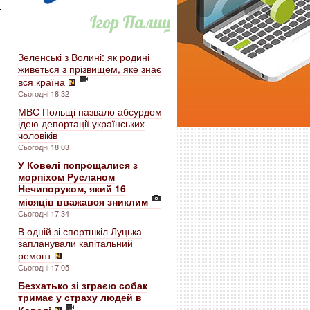
–
Зеленські з Волині: як родині
живеться з прізвищем, яке знає
вся країна
Сьогодні 18:32
МВС Польщі назвало абсурдом
ідею депортації українських
чоловіків
Сьогодні 18:03
У Ковелі попрощалися з
морпіхом Русланом
Нечипоруком, який 16
місяців вважався зниклим
Сьогодні 17:34
В одній зі спортшкіл Луцька
запланували капітальний
ремонт
Сьогодні 17:05
Безхатько зі зграєю собак
тримає у страху людей в