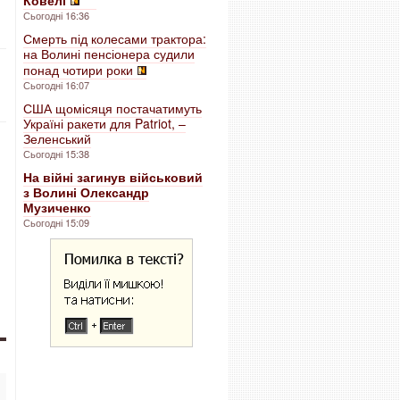
Ковелі
Сьогодні 16:36
Смерть під колесами трактора:
на Волині пенсіонера судили
понад чотири роки
Сьогодні 16:07
США щомісяця постачатимуть
Україні ракети для Patriot, –
Зеленський
Сьогодні 15:38
На війні загинув військовий
з Волині Олександр
Музиченко
Сьогодні 15:09