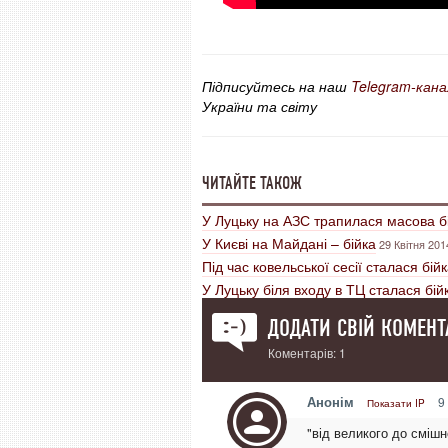
Підписуйтесь на наш
Telegram-кана
України та світу
ЧИТАЙТЕ ТАКОЖ
У Луцьку на АЗС трапилася масова б
У Києві на Майдані – бійка
29 Квітня 201
Під час ковельської сесії сталася бій
У Луцьку біля входу в ТЦ сталася бі
ДОДАТИ СВІЙ КОМЕНТ
Коментарів: 1
Анонім
9 
Показати IP
"від великого до смішн