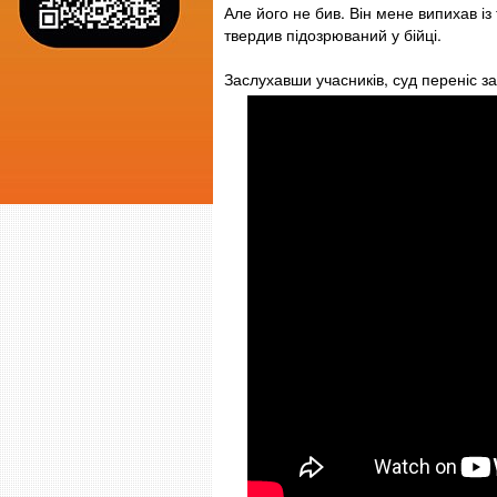
Але його не бив. Він мене випихав із
твердив підозрюваний у бійці.
Заслухавши учасників, суд переніс з