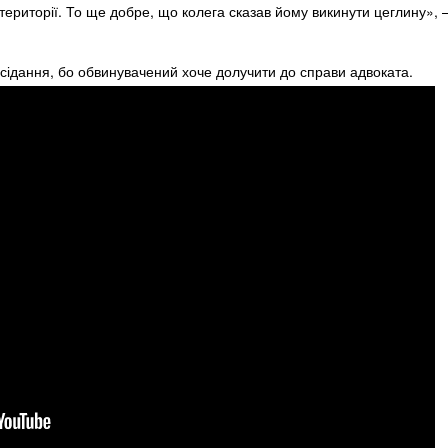
 території. То ще добре, що колега сказав йому викинути цеглину», 
асідання, бо обвинувачений хоче долучити до справи адвоката.