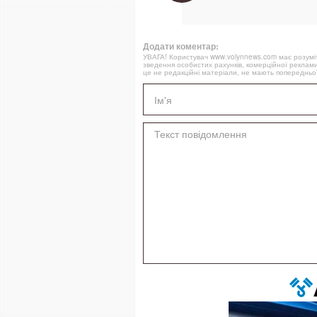
Додати коментар:
УВАГА! Користувач www.volynnews.com має розуміти
зведення особистих рахунків, комерційної реклами
це не редакційні матеріали, не мають попередньої