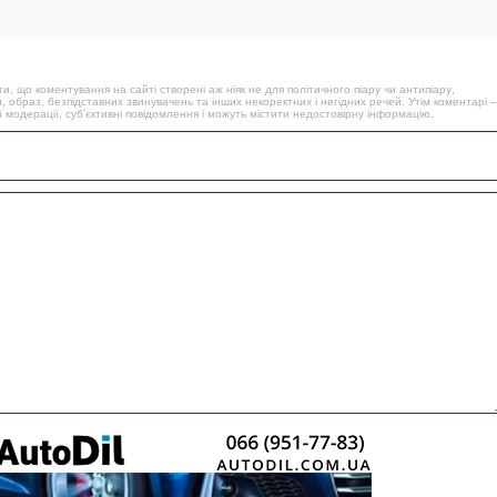
, що коментування на сайті створені аж ніяк не для політичного піару чи антипіару,
, образ, безпідставних звинувачень та інших некоректних і негідних речей. Утім коментарі –
 модерації, суб’єктивні повідомлення і можуть містити недостовірну інформацію.