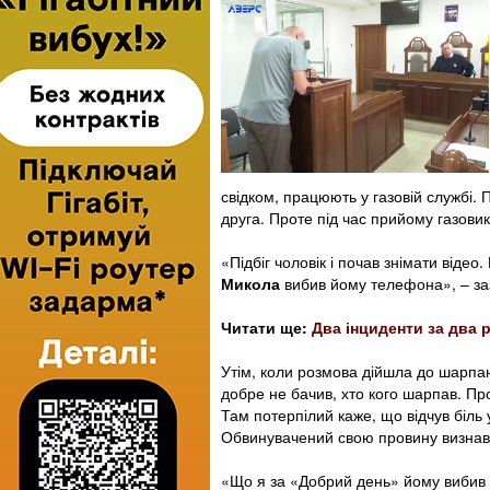
свідком, працюють у газовій службі. 
друга. Проте під час прийому газовик
«Підбіг чоловік і почав знімати відео
Микола
вибив йому телефона», – заз
Читати ще:
Два інциденти за два 
Утім, коли розмова дійшла до шарпани
добре не бачив, хто кого шарпав. Пр
Там потерпілий каже, що відчув біль 
Обвинувачений свою провину визнав 
«Що я за «Добрий день» йому вибив 