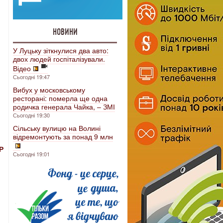
НОВИНИ
У Луцьку зіткнулися два авто:
двох людей госпіталізували.
Відео
Сьогодні 19:47
Вибух у московському
ресторані: померла ще одна
родичка генерала Чайка, – ЗМІ
Сьогодні 19:30
Сільську вулицю на Волині
відремонтують за понад 9 млн
Р
Сьогодні 19:01