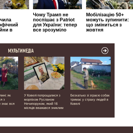
МУЛЬТИМЕДІА
лині: як
У Ковелі попрощалися з
Безхатько зі зграєю собак
У ресторан
я з
морпіхом Русланом
тримає у страху людей в
річний во
е знає вся
Нечипоруком, який 16
Ковелі
ножем хло
місяців вважався зниклим