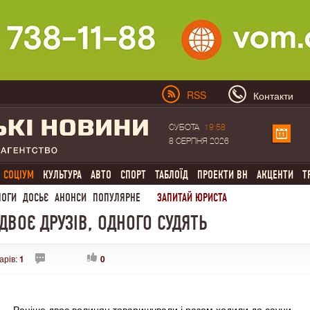
RSS
Контакти
СУБОТА
19:58
8 СЕРПНЯ 2026
СОЦІУМ
КУЛЬТУРА
АВТО
СПОРТ
ТАБЛОЇД
ПРОЕКТИ ВН
АКЦЕНТИ
Т
ЛОГИ
ДОСЬЄ
АНОНСИ
ПОПУЛЯРНЕ
ЗАПИТАЙ ЮРИСТА
ДВОЄ ДРУЗІВ, ОДНОГО СУДЯТЬ
арів:
1
0
Раніше двоє волинян товаришували і разом ходили до сауни.