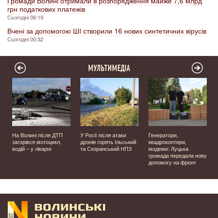
Громади Волині отримали в розпорядження майже 7,6 млрд
грн податкових платежів
Сьогодні 06:19
Вчені за допомогою ШІ створили 16 нових синтетичних вірусів
Сьогодні 00:32
МУЛЬТИМЕДІА
На Волині після ДТП
У Росії після атаки
Генератори,
загорівся мотоцикл,
дронів горять Ільський
квадрокоптери,
водій – у лікарні
та Сизранський НПЗ
модеми: Луцька
громада передала нову
у
допомогу на фронт