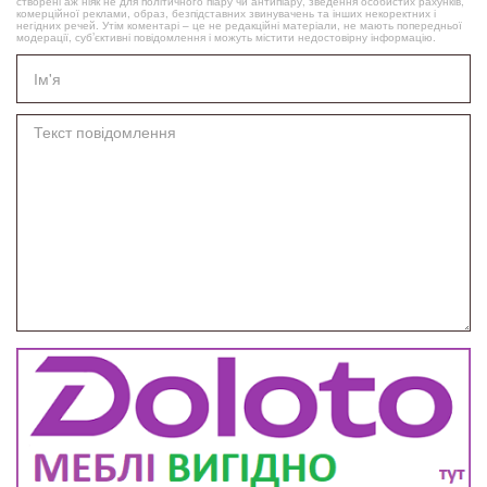
створені аж ніяк не для політичного піару чи антипіару, зведення особистих рахунків,
комерційної реклами, образ, безпідставних звинувачень та інших некоректних і
негідних речей. Утім коментарі – це не редакційні матеріали, не мають попередньої
модерації, суб’єктивні повідомлення і можуть містити недостовірну інформацію.