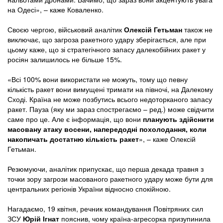
на Одесі», – каже Коваленко.
Своєю чергою, військовий аналітик
Олексій Гетьман
також не
виключає, що загроза ракетного удару зберігається, але при
цьому каже, що зі стратегічного запасу далекобійних ракет у
росіян залишилось не більше 15%.
«Всі 100% вони використати не можуть, тому що певну
кількість ракет вони вимущені тримати на півночі, на Далекому
Сході. Країна не може позбутись всього недоторканого запасу
ракет. Пауза (яку ми зараз спострегаємо – ред.) може свідчити
саме про це. Але є інформація, що вони
планують здійснити
масовану атаку восени, напередодні похолодання, коли
накопичать достатню кількість ракет
», – каже Олексій
Гетьман.
Резюмуючи, аналітик припускає, що перша декада травня з
точки зору загрози масованого ракетного удару може бути для
центральних регіонів України відносно спокійною.
Нагадаємо, 19 квітня, речник командування Повітряних сил
ЗСУ
Юрій Ігнат
пояснив, чому країна-агресорка призупинила