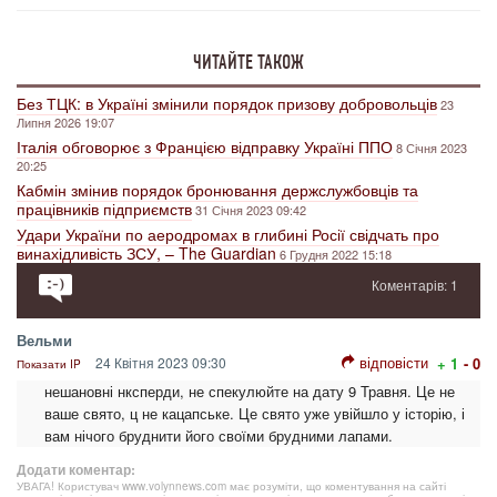
ЧИТАЙТЕ ТАКОЖ
Без ТЦК: в Україні змінили порядок призову добровольців
23
Липня 2026 19:07
Італія обговорює з Францією відправку Україні ППО
8 Січня 2023
20:25
Кабмін змінив порядок бронювання держслужбовців та
працівників підприємств
31 Січня 2023 09:42
Удари України по аеродромах в глибині Росії свідчать про
винахідливість ЗСУ, – The Guardian
6 Грудня 2022 15:18
Коментарів: 1
Вельми
відповісти
24 Квітня 2023 09:30
+ 1
- 0
Показати IP
нешановні нксперди, не спекулюйте на дату 9 Травня. Це не
ваше свято, ц не кацапське. Це свято уже увійшло у історію, і
вам нічого бруднити його своїми брудними лапами.
Додати коментар:
УВАГА! Користувач www.volynnews.com має розуміти, що коментування на сайті