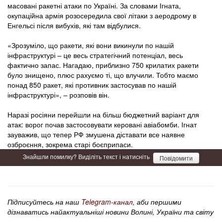
масовані ракетні атаки по Україні. За словами Ігната,
окупаційна армія розосередила свої літаки з аеродрому в
Енгельсі після вибухів, які там відбулися.
«Зрозуміло, що ракети, які вони викинули по нашій
інфраструктурі – це весь стратегічний потенціал, весь
фактично запас. Нагадаю, приблизно 750 крилатих ракети
було знищено, плюс рахуємо ті, що влучили. Тобто маємо
понад 850 ракет, які противник застосував по нашій
інфраструктурі», – розповів він.
Наразі росіяни перейшли на більш бюджетний варіант для
атак: ворог почав застосовувати керовані авіабомби. Ігнат
зауважив, що тепер РФ змушена діставати все наявне
озброєння, зокрема старі боєприпаси.
Знайшли помилку? Виділіть текст і натисніть
Повідомити
Підписуйтесь на наш
Telegram-канал
, аби першими
дізнаватись найактуальніші новини Волині, України та світу