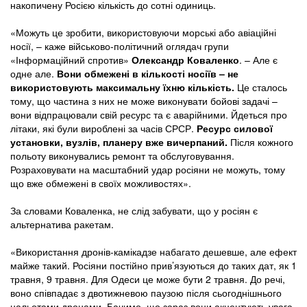
накопичену Росією кількість до сотні одиниць.
«Можуть це зробити, використовуючи морські або авіаційні
носії, – каже військово-політичний оглядач групи
«Інформаційний спротив»
Олександр Коваленко
. – Але є
одне але.
Вони обмежені в кількості носіїв – не
використовують максимальну їхню кількість.
Це сталось
тому, що частина з них не може виконувати бойові задачі –
вони відпрацювали свій ресурс та є аварійними. Йдеться про
літаки, які були вироблені за часів СРСР.
Ресурс силової
установки, вузлів, планеру вже вичерпаний.
Після кожного
польоту виконувались ремонт та обслуговування.
Розраховувати на масштабний удар росіяни не можуть, тому
що вже обмежені в своїх можливостях».
За словами Коваленка, не слід забувати, що у росіян є
альтернатива ракетам.
«Використання дронів-камікадзе набагато дешевше, але ефект
майже такий. Росіяни постійно прив’язуються до таких дат, як 1
травня, 9 травня. Для Одеси це може бути 2 травня. До речі,
воно співпадає з двотижневою паузою після сьогоднішнього
нальотами дронами. Бачимо, що зараз вони акцентують увага