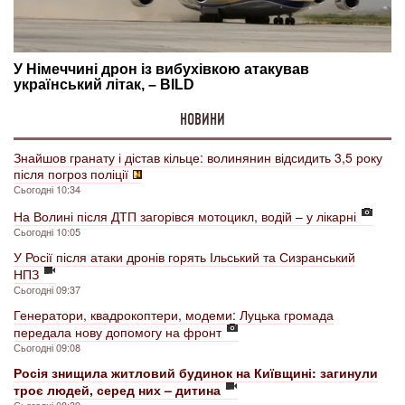
НОВИНИ
Знайшов гранату і дістав кільце: волинянин відсидить 3,5 року
після погроз поліції
Сьогодні 10:34
На Волині після ДТП загорівся мотоцикл, водій – у лікарні
Сьогодні 10:05
У Росії після атаки дронів горять Ільський та Сизранський
НПЗ
Сьогодні 09:37
Генератори, квадрокоптери, модеми: Луцька громада
передала нову допомогу на фронт
Сьогодні 09:08
Росія знищила житловий будинок на Київщині: загинули
троє людей, серед них – дитина