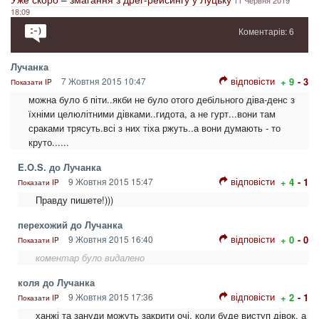
11 Червня 2019
18:09
Коментарів: 6
Лучанка
відповісти
7 Жовтня 2015 10:47
+ 9
- 3
Показати IP
можна було б піти..якби не було отого дебільного діва-денс з
їхніми целюлітними дівками..гидота, а не гурт...вони там
сраками трясуть.всі з них тіха ржуть..а вони думають - то
круто......
E.O.S. до Лучанка
відповісти
9 Жовтня 2015 15:47
+ 4
- 1
Показати IP
Правду пишете!)))
перехожий до Лучанка
відповісти
9 Жовтня 2015 16:40
+ 0
- 0
Показати IP
коментар було видалено
коля до Лучанка
відповісти
9 Жовтня 2015 17:36
+ 2
- 1
Показати IP
ханжі та зануди можуть закрити очі, коли буде виступ дівок, а