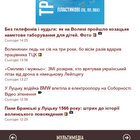
Без телефонів і нудьги: як на Волині пройшло козацьке
наметове таборування для дітей. Фото
Сьогодні 14:25
Волинянин ледь не сів на три роки, бо вісім разів вдарив
працівника ТЦК
Сьогодні 13:56
«Сміливо і мужньо»: ЗМІ розкрив, хто врятував український
літак від дрона в німецькому Лейпцигу
Сьогодні 13:27
У Луцьку водійка BMW влетіла в електроопору на Соборності.
Відео зіткнення
Сьогодні 12:58
Пани Бранські у Луцьку 1566 року: штрих до історії
волинського повсякдення
Сьогодні 12:29
МУЛЬТИМЕДІА