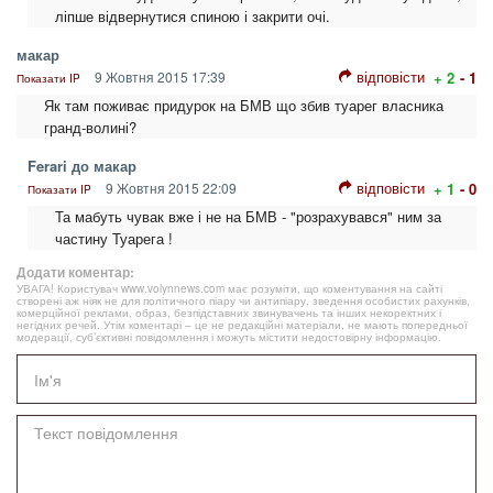
ліпше відвернутися спиною і закрити очі.
макар
відповісти
9 Жовтня 2015 17:39
+ 2
- 1
Показати IP
Як там поживає придурок на БМВ що збив туарег власника
гранд-волині?
Ferari до макар
відповісти
9 Жовтня 2015 22:09
+ 1
- 0
Показати IP
Та мабуть чувак вже і не на БМВ - "розрахувався" ним за
частину Туарега !
Додати коментар:
УВАГА! Користувач www.volynnews.com має розуміти, що коментування на сайті
створені аж ніяк не для політичного піару чи антипіару, зведення особистих рахунків,
комерційної реклами, образ, безпідставних звинувачень та інших некоректних і
негідних речей. Утім коментарі – це не редакційні матеріали, не мають попередньої
модерації, суб’єктивні повідомлення і можуть містити недостовірну інформацію.