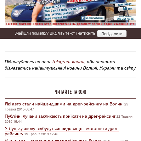
Знайшли помилку? Виділіть текст і натисніть
Повідомити
Підписуйтесь на наш
Telegram-канал
, аби першими
дізнаватись найактуальніші новини Волині, України та світу
ЧИТАЙТЕ ТАКОЖ
Які авто стали найшвидшими на дрег-рейсингу на Волині
25
Травня 2015 08:47
Публічні лучани закликають приїхати на дрег-рейсинг
22 Травня
2015 16:44
У Луцьку знову відбудуться видовищні змагання з дрег-
рейсингу
15 Травня 2019 12:46
Уже скоро – змагання з дрег-рейсингу у Луцьку