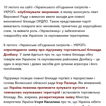
10 лютого на сайті «Українського об’єднання патріотів –
УКРОП»
опублікували звернення
, в якому анонсують пікет
Верховної Ради з вимогою вжити заходів для повної
економічної блокади ОРДЛО. Також представники партії
вимагають покарати всіх чиновників, причетних до корупційних
схем, та вивчити роль «Укрзалізниці» у забезпеченні
товарообігу між Україною та окупованими територіями.
6 лютого «Українське об'єднання патріотів – УКРОП»
оприлюднило заяву про підтримку торговельної блокади
Донбасу
. У заяві йдеться про те, що повна блокада обігу
товарів між Україною та окупованими районами Донбасу – це
один із жорстких і дієвих засобів для зупинки агресора і його
поплічників.
Підтримує позицію повної блокади торгівлі з терористами і
голова Волинської обласної ради
Ігор Палиця
.
Він впевнений,
що
Україна повинна припинити купувати вугілля з
тимчасово окупованих територій
і встановити торговельну
блокаду. Він, зокрема,
розкритикував заяву
Міністра
енергетики України
Ігоря Насалика
про те, що Україна нібито