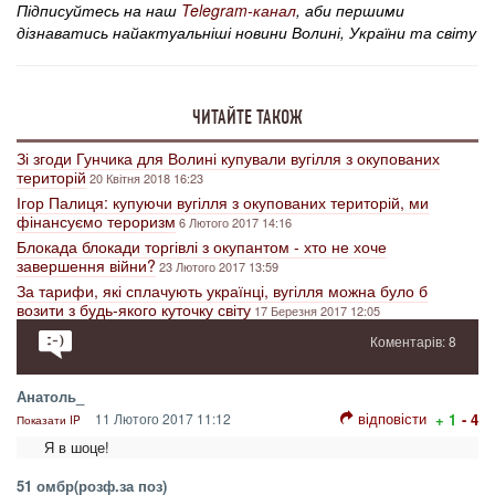
Підписуйтесь на наш
Telegram-канал
, аби першими
дізнаватись найактуальніші новини Волині, України та світу
ЧИТАЙТЕ ТАКОЖ
Зі згоди Гунчика для Волині купували вугілля з окупованих
територій
20 Квітня 2018 16:23
Ігор Палиця: купуючи вугілля з окупованих територій, ми
фінансуємо тероризм
6 Лютого 2017 14:16
Блокада блокади торгівлі з окупантом - хто не хоче
завершення війни?
23 Лютого 2017 13:59
За тарифи, які сплачують українці, вугілля можна було б
возити з будь-якого куточку світу
17 Березня 2017 12:05
Коментарів: 8
Анатоль_
відповісти
11 Лютого 2017 11:12
+ 1
- 4
Показати IP
Я в шоце!
51 омбр(розф.за поз)