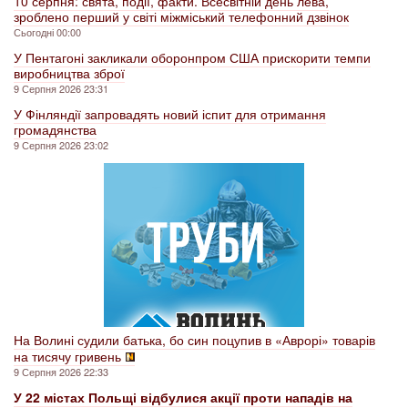
10 серпня: свята, події, факти. Всесвітній день лева,
зроблено перший у світі міжміський телефонний дзвінок
Сьогодні 00:00
У Пентагоні закликали оборонпром США прискорити темпи
виробництва зброї
9 Серпня 2026 23:31
У Фінляндії запровадять новий іспит для отримання
громадянства
9 Серпня 2026 23:02
На Волині судили батька, бо син поцупив в «Аврорі» товарів
на тисячу гривень
9 Серпня 2026 22:33
У 22 містах Польщі відбулися акції проти нападів на