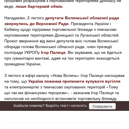
грошових розрахунків з окупованими територіями Донбасу не
веде,
лише бартерний обмін
.
Нагадаємо, 2 лютого
депутати Волинської обласної ради
звернулись до Верховної Ради
, Президента України і
Кабміну щодо підтримки торговельної блокади з тимчасово
окупованими територіями Донецької та Луганської областей.
Проект звернення від імені депутатів вніс голова Волинської
облради голова Волинської обласної ради, член президії
політради УКРОПу
Ігор Палиця
. Він зауважив, що не йдеться
про гуманітарні вантажі, адже на тих територіях знаходяться
громадяни України.
З лютого в ефірі каналу «Нова Волинь» Ігор Палиця нагошував
на тому, що
Україна повинна припинити купувати вугілля
та електроенергію з тимчасово окупованих територій «Тому
що так ми фінансуємо тероризм», - зазначив Ігор Палиця та
наголосив на необхідності встановити торговельну блокаду.
Знайшли помилку? Виділіть текст і натисніть
Повідомити