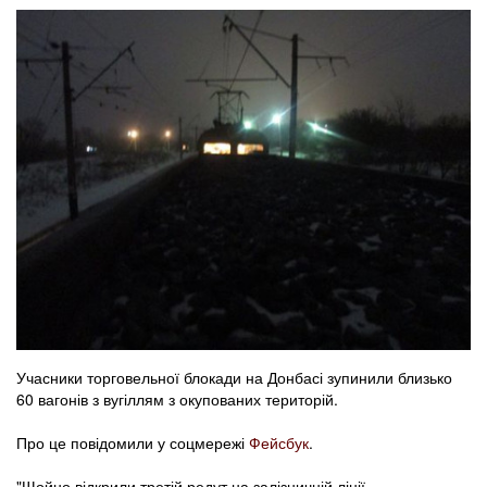
Учасники торговельної блокади на Донбасі зупинили близько
60 вагонів з вугіллям з окупованих територій.
Про це повідомили у соцмережі
Фейсбук
.
"Щойно відкрили третій редут на залізничній лінії