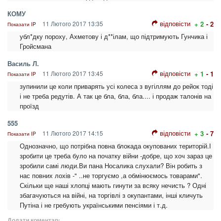
КОМУ
відповісти
11 Лютого 2017 13:35
+ 2
- 2
Показати IP
убл*дку пороху, Ахметову і д**ілам, що підтримують Гунчика і
Гройсмана
Василь Л.
відповісти
11 Лютого 2017 13:45
+ 1
- 1
Показати IP
зупинили це коли приварять усі колеса з вугіллям до рейок тоді
і не треба редутів. А так це бла, бла, бла.... і продаж талонів на
проїзд
555
відповісти
11 Лютого 2017 14:15
+ 3
- 7
Показати IP
Однозначно, що потрібна повна блокада окупованих територій.І
зробити це треба було на початку війни -добре, що хоч зараз це
зробили самі люди.Ви пана Носалика слухали? Він робить з
нас повних лохів -" ..не торгуємо ,а обмінюємось товарами".
Скільки ще наші хлопці мають гинути за всяку нечисть ? Одні
збагачуються на війні, на торгівлі з окупантами, інші кличуть
Путіна і не гребують українськими пенсіями і т.д.
Додати коментар: