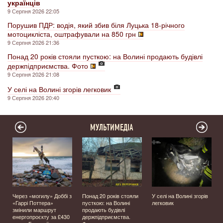
українців
9 Серпня 2026 22:05
Порушив ПДР: водія, який збив біля Луцька 18-річного
мотоцикліста, оштрафували на 850 грн
9 Серпня 2026 21:36
Понад 20 років стояли пусткою: на Волині продають будівлі
держпідприємства. Фото
9 Серпня 2026 21:08
У селі на Волині згорів легковик
9 Серпня 2026 20:40
МУЛЬТИМЕДІА
Через «могилу» Доббі з
Понад 20 років стояли
У селі на Волині згорів
о
«Гаррі Поттера»
пусткою: на Волині
легковик
змінили маршрут
продають будівлі
енергопроєкту за £430
держпідприємства.