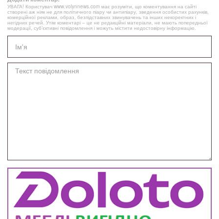
УВАГА! Користувач www.volynnews.com має розуміти, що коментування на сайті
створені аж ніяк не для політичного піару чи антипіару, зведення особистих рахунків,
комерційної реклами, образ, безпідставних звинувачень та інших некоректних і
негідних речей. Утім коментарі – це не редакційні матеріали, не мають попередньої
модерації, суб’єктивні повідомлення і можуть містити недостовірну інформацію.