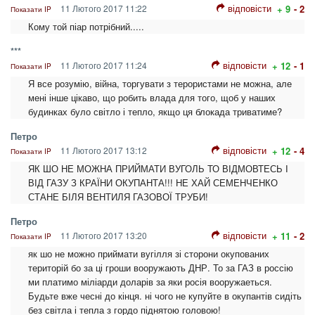
відповісти
11 Лютого 2017 11:22
+ 9
- 2
Показати IP
Кому той піар потрібний.....
***
відповісти
11 Лютого 2017 11:24
+ 12
- 1
Показати IP
Я все розумію, війна, торгувати з терористами не можна, але
мені інше цікаво, що робить влада для того, щоб у наших
будинках було світло і тепло, якщо ця блокада триватиме?
Петро
відповісти
11 Лютого 2017 13:12
+ 12
- 4
Показати IP
ЯК ШО НЕ МОЖНА ПРИЙМАТИ ВУГОЛЬ ТО ВІДМОВТЕСЬ І
ВІД ГАЗУ З КРАЇНИ ОКУПАНТА!!! НЕ ХАЙ СЕМЕНЧЕНКО
СТАНЕ БІЛЯ ВЕНТИЛЯ ГАЗОВОЇ ТРУБИ!
Петро
відповісти
11 Лютого 2017 13:20
+ 11
- 2
Показати IP
як шо не можно приймати вугілля зі сторони окупованих
територій бо за ці гроши вооружають ДНР. То за ГАЗ в россію
ми платимо міліарди доларів за яки росія вооружаеться.
Будьте вже чесні до кінця. ні чого не купуйте в окупантів сидіть
без світла і тепла з гордо піднятою головою!