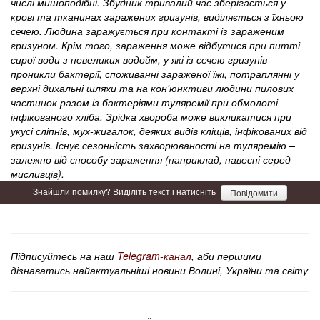
числі мишоподібні. Збудник тривалий час зберігається у
крові та тканинах заражених гризунів, виділяється з їхньою
сечею. Людина заражується при контакті із зараженим
гризуном. Крім того, зараження може відбутися при питті
сирої води з невеликих водойм, у які із сечею гризунів
проникли бактерії, споживанні зараженої їжі, потраплянні у
верхні дихальні шляхи та на кон'юнктиви людини пилових
частинок разом із бактеріями туляремії при обмолоті
інфікованого хліба. Зрідка хвороба може викликатися при
укусі сліпнів, мух-жигалок, деяких видів кліщів, інфікованих від
гризунів. Існує сезонність захворюваності на туляремію –
залежно від способу зараження (наприклад, навесні серед
мисливців).
Знайшли помилку? Виділіть текст і натисніть
Повідомити
Підписуйтесь на наш
Telegram-канал
, аби першими
дізнаватись найактуальніші новини Волині, України та світу