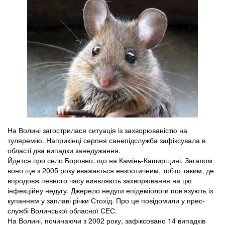
На Волині загострилася ситуація із захворюваністю на
туляремію. Наприкінці серпня санепідслужба зафіксувала в
області два випадки занедужання.
Йдется про село Боровно, що на Камінь-Каширщині. Загалом
воно ще з 2005 року вважається ензоотичним, тобто таким, де
впродовж певного часу виявляють захворювання на цю
інфекційну недугу. Джерело недуги епідеміологи пов’язують із
купанням у заплаві річки Стохід. Про це повідомили у прес-
службі Волинської обласної СЕС.
На Волині, починаючи з 2002 року, зафіксовано 14 випадків