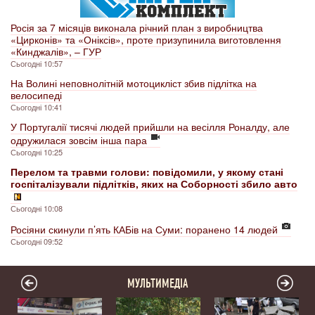
Росія за 7 місяців виконала річний план з виробництва
«Цирконів» та «Оніксів», проте призупинила виготовлення
«Кинджалів», – ГУР
Сьогодні 10:57
На Волині неповнолітній мотоцикліст збив підлітка на
велосипеді
Сьогодні 10:41
У Португалії тисячі людей прийшли на весілля Роналду, але
одружилася зовсім інша пара
Сьогодні 10:25
Перелом та травми голови: повідомили, у якому стані
госпіталізували підлітків, яких на Соборності збило авто
Сьогодні 10:08
Росіяни скинули п’ять КАБів на Суми: поранено 14 людей
Сьогодні 09:52
МУЛЬТИМЕДІА