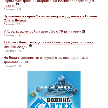
Горіли суха трава й чагарники: на Волині приборкали дві
пожежі
Сьогодні 12:18
Зупинилося серце Захисника-прикордонника з Волині
Олега Дишка
Сьогодні 12:01
У Ковельському районі авто збило 76-річну жінку
Сьогодні 11:44
Тайфун «Дельфін» вдарив по Китаю, евакуювали понад
мільйон людей
Сьогодні 11:29
На Волині мотоцикліст зіткнувся з велосипедистом, є
травмований
Сьогодні 11:13