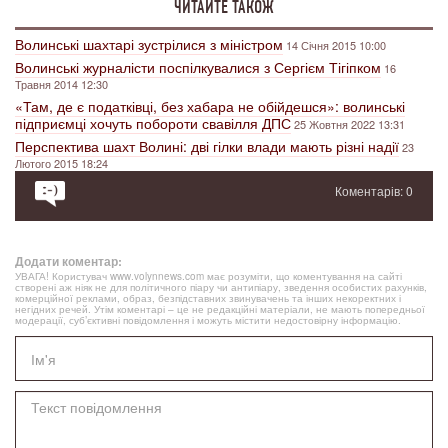
ЧИТАЙТЕ ТАКОЖ
Волинські шахтарі зустрілися з міністром
14 Січня 2015 10:00
Волинські журналісти поспілкувалися з Сергієм Тігіпком
16
Травня 2014 12:30
«Там, де є податківці, без хабара не обійдешся»: волинські
підприємці хочуть побороти свавілля ДПС
25 Жовтня 2022 13:31
Перспектива шахт Волині: дві гілки влади мають різні надії
23
Лютого 2015 18:24
Коментарів: 0
Додати коментар:
УВАГА! Користувач www.volynnews.com має розуміти, що коментування на сайті
створені аж ніяк не для політичного піару чи антипіару, зведення особистих рахунків,
комерційної реклами, образ, безпідставних звинувачень та інших некоректних і
негідних речей. Утім коментарі – це не редакційні матеріали, не мають попередньої
модерації, суб’єктивні повідомлення і можуть містити недостовірну інформацію.