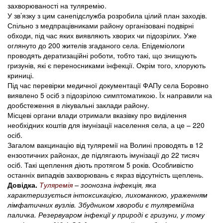
захворюваності на туляремію.
У зв’язку з цим санепідслужба розробила цілий план заходів.
Спільно з медпрацівниками району організовані подвірні
обходи, під час яких виявляють хворих чи підозрілих. Уже
оглянуто до 200 жителів згаданого села. Епідеміологи
проводять дератизаційні роботи, тобто такі, що знищують
гризунів, які є переносниками інфекції. Окрім того, хлорують
криниці.
Під час перевірки медичної документації ФАПу села Боровно
виявлено 5 осіб з підозрілою симптоматикою. Їх направили на
дообстеження в лікувальні заклади району.
Місцеві органи влади отримали вказівку про виділення
необхідних коштів для імунізації населення села, а це – 220
осіб.
Загалом вакцинацію від туляремії на Волині проводять в 12
ензоотичних районах, де підлягають імунізації до 22 тисяч
осіб. Такі щеплення діють протягом 5 років. Особливістю
останніх випадків захворювань є якраз відсутність щеплень.
Довідка.
Туляремія
– зоонозна інфекція, яка
характеризується інтоксикацією, лихоманкою, ураженням
лімфатичних вузлів. Збудником хвороби є туляремійна
паличка. Резервуаром інфекції у природі є гризуни, у тому