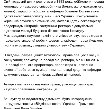
Свій трудовий шлях розпочала з 1993 року, обіймаючи посади
молодшого наукового співробітника Волинського краєзнавчого
музею; старшого лаборанта кафедри ботаніки Волинського
державного університету імені Лесі Українки; консультанта-
керівника служби з питань жінок, матерів і дітей секретаріату
облдержадміністрації; заступника ректора з довузівської
підготовки молоді Луцького біотехнічного інституту
Міжнародного науково-технічного університету; проректора з
навчально-виховної роботи, доцента кафедри права Луцького
інституту розвитку людини університету «Україна».
В Академії рекреаційних технологій і права працює з часу її
заснування; спочатку на посаді в.о. ректора, а з 01.09.2014 –
на посаді першого проректора, проректора з навчально-
виховної роботи, за суміщенням на посаді доцента кафедри
документознавства та інформаційної діяльності.
Авторка численних наукових праць, учасниця семінарів,
науково-практичних конференцій.
За наукову та педагогічну діяльність була нагороджена
нагрудним знаком «Відмінник освіти України», Грамотою
Верховної Ради України.