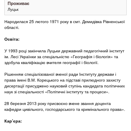
Проживає
Луцьк
Народилася 25 лютого 1971 року в смт. Демидівка Рівненської
області.
Освіта:
У 1993 році закінчила Луцьки державний педагогічний інститут
ім. Лесі Українки за спеціальністю «Географія і біологія» та
здобула кваліфікацію вчителя географії і біології.
Рішенням спеціалізованої вченої ради Інституту держави і
права імені В.М. Корецького на підставі прилюдного захисту
дисертації присуджено науковий ступінь кандидата політичних
наук зі спеціальності «Політичні інституту та процеси».
28 березня 2013 року присвоєно вчене звання доцента
кафедри цивільного, господарського та кримінального права».
Кар’єра: