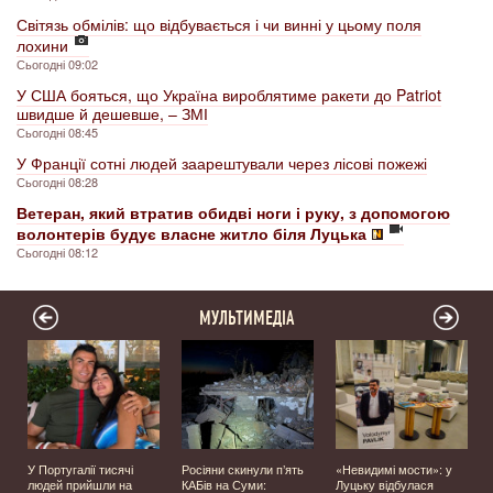
Світязь обмілів: що відбувається і чи винні у цьому поля
лохини
Сьогодні 09:02
У США бояться, що Україна вироблятиме ракети до Patriot
швидше й дешевше, – ЗМІ
Сьогодні 08:45
У Франції сотні людей заарештували через лісові пожежі
Сьогодні 08:28
Ветеран, який втратив обидві ноги і руку, з допомогою
волонтерів будує власне житло біля Луцька
Сьогодні 08:12
МУЛЬТИМЕДІА
У Португалії тисячі
Росіяни скинули п’ять
«Невидимі мости»: у
людей прийшли на
КАБів на Суми:
Луцьку відбулася