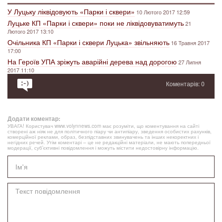
У Луцьку ліквідовують «Парки і сквери»
10 Лютого 2017 12:59
Луцьке КП «Парки і сквери» поки не ліквідовуватимуть
21
Лютого 2017 13:10
Очільника КП «Парки і сквери Луцька» звільняють
16 Травня 2017
17:00
На Героїв УПА зріжуть аварійні дерева над дорогою
27 Липня
2017 11:10
Коментарів: 0
Додати коментар:
УВАГА! Користувач www.volynnews.com має розуміти, що коментування на сайті
створені аж ніяк не для політичного піару чи антипіару, зведення особистих рахунків,
комерційної реклами, образ, безпідставних звинувачень та інших некоректних і
негідних речей. Утім коментарі – це не редакційні матеріали, не мають попередньої
модерації, суб’єктивні повідомлення і можуть містити недостовірну інформацію.