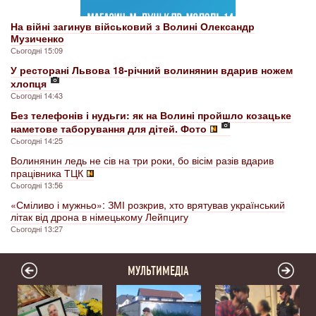
На війні загинув військовий з Волині Олександр
Музиченко
Сьогодні 15:09
У ресторані Львова 18-річний волинянин вдарив ножем
хлопця
Сьогодні 14:43
Без телефонів і нудьги: як на Волині пройшло козацьке
наметове таборування для дітей. Фото
Сьогодні 14:25
Волинянин ледь не сів на три роки, бо вісім разів вдарив
працівника ТЦК
Сьогодні 13:56
«Сміливо і мужньо»: ЗМІ розкрив, хто врятував український
літак від дрона в німецькому Лейпцигу
Сьогодні 13:27
МУЛЬТИМЕДІА