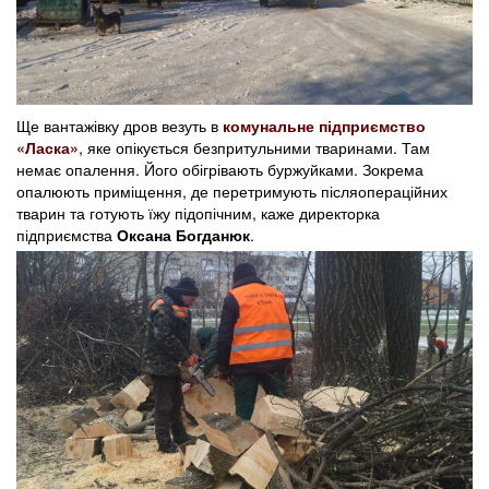
Ще вантажівку дров везуть в
комунальне підприємство
«Ласка»
, яке опікується безпритульними тваринами. Там
немає опалення. Його обігрівають буржуйками. Зокрема
опалюють приміщення, де перетримують післяопераційних
тварин та готують їжу підопічним, каже директорка
підприємства
Оксана Богданюк
.