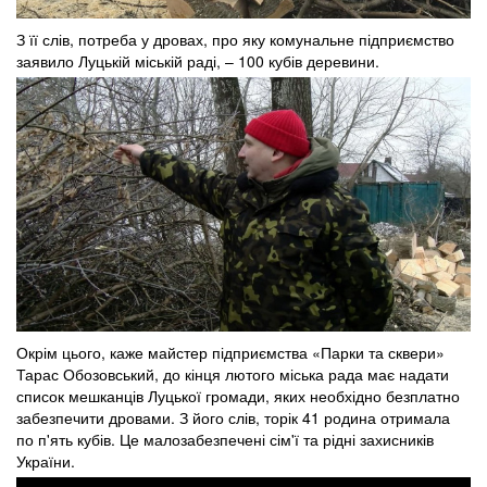
З її слів, потреба у дровах, про яку комунальне підприємство
заявило Луцькій міській раді, – 100 кубів деревини.
Окрім цього, каже майстер підприємства «Парки та сквери»
Тарас Обозовський, до кінця лютого міська рада має надати
список мешканців Луцької громади, яких необхідно безплатно
забезпечити дровами. З його слів, торік 41 родина отримала
по п'ять кубів. Це малозабезпечені сім'ї та рідні захисників
України.