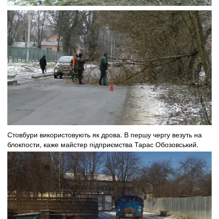
Стовбури використовують як дрова. В першу чергу везуть на
блокпости, каже майстер підприємства Тарас Обозовський.