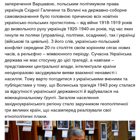
заперечення Варшавою, польським політикумом права
українців Східної Галичини та Волині на державно-соборне
самовизначення було головною причиною всіх новітніх
українсько-польських протистоянь – від війни 1918-1919 років
до визвольного руху українців 1920-1940-их років, під час яких
гинули як поляки (управлінці, політики, осадники), так і українці
(військові та цивільні). З його слів, українсько-польський
конфлікт середини 20-го століття своїм корінням сягає нових
часів, а рельєфно – міжвоєнного періоду. Сучасна Українська
держава не має стосунку до цієї трагедії, а навпаки –
представники центральної влади, інтелектуали країни
неодноразово засуджували вияви взаємної ненависті і
насилля. Тому варто погодитися з українськими вченими та
публіцистами у тому, що Волинська трагедія 1943 року сталася
за відсутності української державності й відбувалася на
міжнаціональному ґрунті. Загалом населення
західноукраїнського регіону стало заручником геополітичної
гри великих країн, що насамперед реалізували свої
етнополітичні плани.