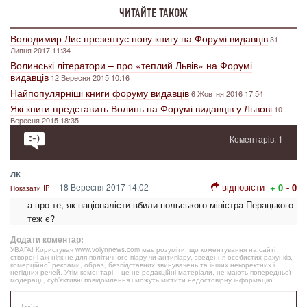
ЧИТАЙТЕ ТАКОЖ
Володимир Лис презентує нову книгу на Форумі видавців
31
Липня 2017 11:34
Волинські літератори – про «теплий Львів» на Форумі
видавців
12 Вересня 2015 10:16
Найпопулярніші книги форуму видавців
6 Жовтня 2016 17:54
Які книги представить Волинь на Форумі видавців у Львові
10
Вересня 2015 18:35
Коментарів: 1
лк
відповісти
18 Вересня 2017 14:02
+ 0
- 0
Показати IP
а про те, як націоналісти вбили польського міністра Перацького
теж є?
Додати коментар:
УВАГА! Користувач www.volynnews.com має розуміти, що коментування на сайті
створені аж ніяк не для політичного піару чи антипіару, зведення особистих рахунків,
комерційної реклами, образ, безпідставних звинувачень та інших некоректних і
негідних речей. Утім коментарі – це не редакційні матеріали, не мають попередньої
модерації, суб’єктивні повідомлення і можуть містити недостовірну інформацію.