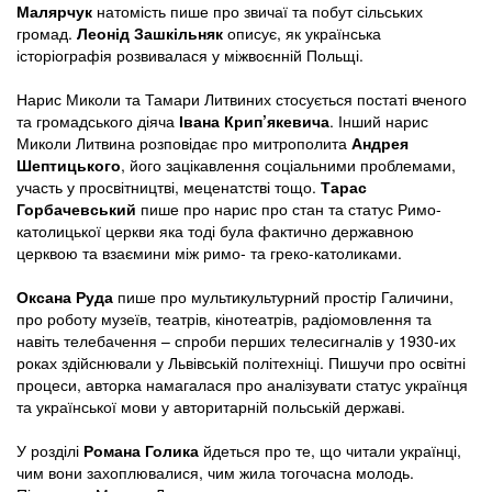
Малярчук
натомість пише про звичаї та побут сільських
громад.
Леонід Зашкільняк
описує, як українська
історіографія розвивалася у міжвоєнній Польщі.
Нарис Миколи та Тамари Литвиних стосується постаті вченого
та громадського діяча
Івана Крип’якевича
. Інший нарис
Миколи Литвина розповідає про митрополита
Андрея
Шептицького
, його зацікавлення соціальними проблемами,
участь у просвітництві, меценатстві тощо.
Тарас
Горбачевський
пише про нарис про стан та статус Римо-
католицької церкви яка тоді була фактично державною
церквою та взаємини між римо- та греко-католиками.
Оксана Руда
пише про мультикультурний простір Галичини,
про роботу музеїв, театрів, кінотеатрів, радіомовлення та
навіть телебачення – спроби перших телесигналів у 1930-их
роках здійснювали у Львівській політехніці. Пишучи про освітні
процеси, авторка намагалася про аналізувати статус українця
та української мови у авторитарній польській державі.
У розділі
Романа Голика
йдеться про те, що читали українці,
чим вони захоплювалися, чим жила тогочасна молодь.