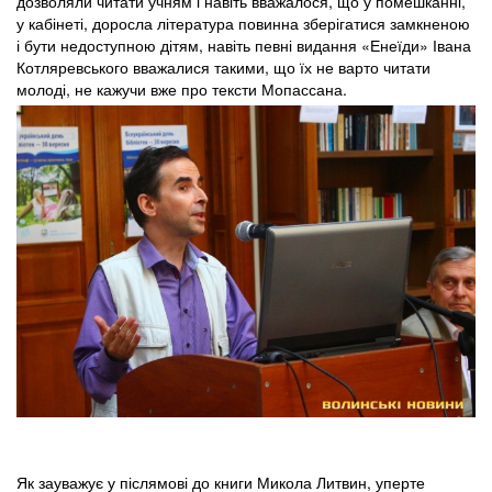
дозволяли читати учням і навіть вважалося, що у помешканні,
у кабінеті, доросла література повинна зберігатися замкненою
і бути недоступною дітям, навіть певні видання «Енеїди» Івана
Котляревського вважалися такими, що їх не варто читати
молоді, не кажучи вже про тексти Мопассана.
Як зауважує у післямові до книги Микола Литвин, уперте