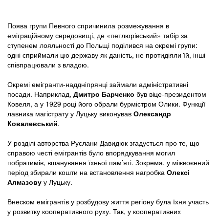
Поява групи Певного спричинила розмежування в
еміграційному середовищі, де «петлюрівський» табір за
ступенем лояльності до Польщі поділився на окремі групи:
одні сприймали цю державу як даність, не протидіяли їй, інші
співпрацювали з владою.
Окремі емігранти-наддніпрянці займали адміністративні
посади. Наприклад,
Дмитро Барченко
був віце-президентом
Ковеля, а у 1929 році його обрали бурмістром Олики. Функції
лавника магістрату у Луцьку виконував
Олександр
Ковалевський
.
У розділі авторства Руслани Давидюк згадується про те, що
справою честі емігрантів було впорядкування могил
побратимів, вшанування їхньої пам’яті. Зокрема, у міжвоєнний
період збирали кошти на встановлення нагробка
Олексі
Алмазову
у Луцьку.
Внеском емігрантів у розбудову життя регіону була їхня участь
у розвитку кооперативного руху. Так, у кооперативних