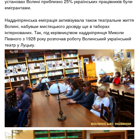
установах Волині приблизно 25% українських працівників були
емігрантами.
Наддніпрянська еміграція активізувала також театральне життя
Волині, набувши мистецького досвіду ще в таборах
інтернованих. Так, під керівництвом наддніпрянця Миколи
Певного з 1928 року розпочав роботу Волинський український
театр у Луцьку.