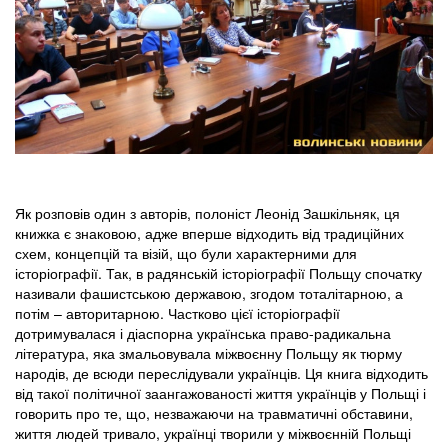
Як розповів один з авторів, полоніст Леонід Зашкільняк, ця
книжка є знаковою, адже вперше відходить від традиційних
схем, концепцій та візій, що були характерними для
історіографії. Так, в радянській історіографії Польщу спочатку
називали фашистською державою, згодом тоталітарною, а
потім – авторитарною. Частково цієї історіографії
дотримувалася і діаспорна українська право-радикальна
література, яка змальовувала міжвоєнну Польщу як тюрму
народів, де всюди переслідували українців. Ця книга відходить
від такої політичної заангажованості життя українців у Польщі і
говорить про те, що, незважаючи на травматичні обставини,
життя людей тривало, українці творили у міжвоєнній Польщі