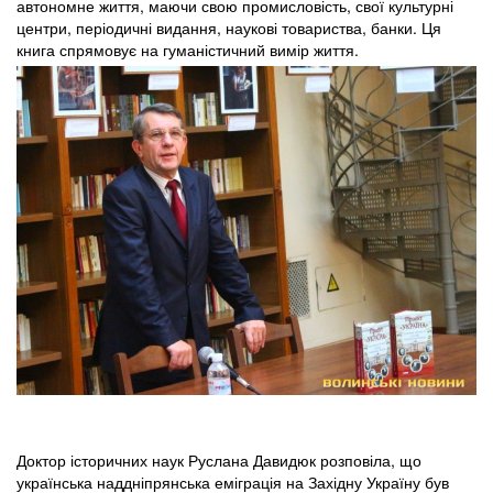
автономне життя, маючи свою промисловість, свої культурні
центри, періодичні видання, наукові товариства, банки. Ця
книга спрямовує на гуманістичний вимір життя.
Доктор історичних наук Руслана Давидюк розповіла, що
українська наддніпрянська еміграція на Західну Україну був