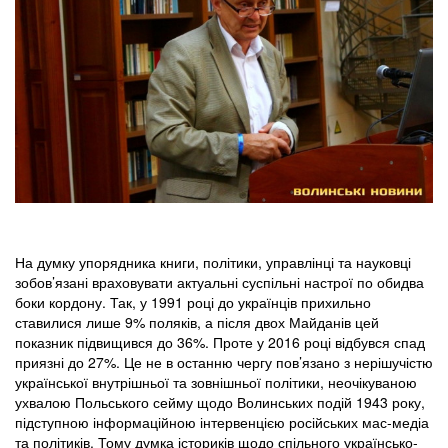
На думку упорядника книги, політики, управлінці та науковці
зобов’язані враховувати актуальні суспільні настрої по обидва
боки кордону. Так, у 1991 році до українців прихильно
ставилися лише 9% поляків, а після двох Майданів цей
показник підвищився до 36%. Проте у 2016 році відбувся спад
приязні до 27%. Це не в останню чергу пов’язано з нерішучістю
української внутрішньої та зовнішньої політики, неочікуваною
ухвалою Польського сейму щодо Волинських подій 1943 року,
підступною інформаційною інтервенцією російських мас-медіа
та політиків. Тому думка істориків щодо спільного українсько-