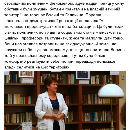
своєрідним політичним феноменом, адже наддніпрянці у силу
обставин були змушені бути емігрантами на власній етнічній
території, на теренах Волині та Галичини. Поразка
національно-демократичної революції не давала їм
можливості продовжувати життя на батьківщині. Це були люди
різних політичних поглядів та соціальних станів – військові та
цивільні, професори та студенти, жінки та малолітні діти тощо.
Вони намагалися потрапити на західноукраїнські землі, де
почували себе в україномовному, а якщо говорити про Волинь,
то й у православному середовищі. Тут їм було більш
комфортно реалізувати себе, попри перешкоди польської
влади селитися на цих територіях.