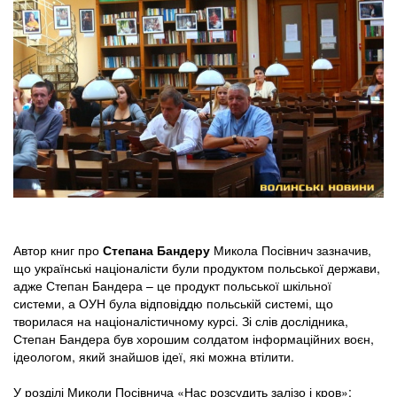
Автор книг про
Степана Бандеру
Микола Посівнич зазначив,
що українські націоналісти були продуктом польської держави,
адже Степан Бандера – це продукт польської шкільної
системи, а ОУН була відповіддю польській системі, що
творилася на націоналістичному курсі. Зі слів дослідника,
Степан Бандера був хорошим солдатом інформаційних воєн,
ідеологом, який знайшов ідеї, які можна втілити.
У розділі Миколи Посівнича «Нас розсудить залізо і кров»: