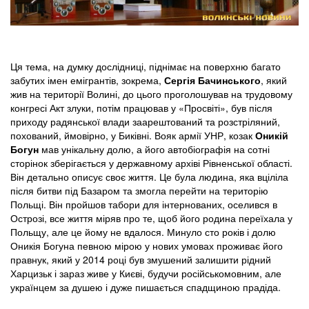
Ця тема, на думку дослідниці, піднімає на поверхню багато
забутих імен емігрантів, зокрема,
Сергія Бачинського
, який
жив на території Волині, до цього проголошував на трудовому
конгресі Акт злуки, потім працював у «Просвіті», був після
приходу радянської влади заарештований та розстріляний,
похований, ймовірно, у Биківні. Вояк армії УНР, козак
Оникій
Богун
мав унікальну долю, а його автобіографія на сотні
сторінок зберігається у державному архіві Рівненської області.
Він детально описує своє життя. Це була людина, яка вціліла
після битви під Базаром та змогла перейти на територію
Польщі. Він пройшов табори для інтернованих, оселився в
Острозі, все життя міряв про те, щоб його родина переїхала у
Польщу, але це йому не вдалося. Минуло сто років і долю
Оникія Богуна певною мірою у нових умовах проживає його
правнук, який у 2014 році був змушений залишити рідний
Харцизьк і зараз живе у Києві, будучи російськомовним, але
українцем за душею і дуже пишається спадщиною прадіда.