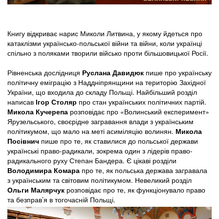
Книгу відкриває нарис Миколи Литвина, у якому йдеться про
катаклізми українсько-польської війни та війни, коли українці
спільно з поляками творили військо проти більшовицької Росії.
Рівненська дослідниця
Руслана Давидюк
пише про українську
політичну еміграцію з Наддніпрянщини на територію Західної
України, що входила до складу Польщі. Найбільший розділ
написав
Ігор Столяр
про стан українських політичних партій.
Микола Кучерепа
розповідає про «Волинський експеримент»
Ярузельського, своєрідне загравання влади з українським
політикумом, що мало на меті асиміляцію волинян.
Микола
Посівнич
пише про те, як ставилися до польської держави
українські право-радикали, зокрема один з лідерів право-
радикального руху Степан Бандера. Є цікаві розділи
Володимира Комара
про те, як польська держава загравала
з українським та світовим політикумом. Невеликий розділ
Ольги Малярчук
розповідає про те, як функціонувало право
та безправ’я в тогочасній Польщі.