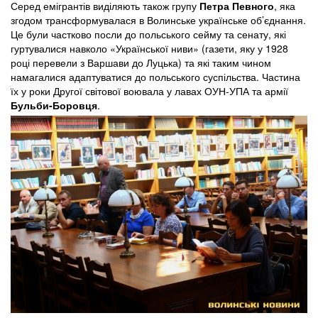
Серед емігрантів виділяють також групу
Петра Певного
, яка
згодом трансформувалася в Волинське українське об’єднання.
Це були частково посли до польського сейму та сенату, які
гуртувалися навколо «Української ниви» (газети, яку у 1928
році перевели з Варшави до Луцька) та які таким чином
намагалися адаптуватися до польського суспільства. Частина
їх у роки Другої світової воювала у лавах ОУН-УПА та армії
Бульби-Боровця
.