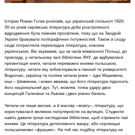
Історик Роман Голик розповів, що українській спільноті 1920-
30-их років харківська література доби розстріляного
відродження була певним просвітком, тому що на Західній
Україні бракувало поліграфічних потужностей. Також зі сходу
сюди потрапляла перекладна література, класика
українською. Він зауважив, що за часів міжвоєнної Польщі, до
прикладу, у читальному залі бібліотеки ЛНУ, де відбувалася
презентація книги, читали переважно книжки польською,
літературу, читати яку зобов’язували в гімназії та університеті.
Водночас, українці та поляки читали різне – одні Міцкевича,
інші – Шевченка, і кожен вважав, що його література підносить
його національний дух. Тут, мовляв, точка удару двох
концепцій Галичини та Львова і двох різних бачень.
Читали не лише високе, а й масову «жовту», літературу, що
користувалася великою популярністю на вулицях. Студенти
навіть давали гроші наглядачам бібліотеки, щоб отримати такі
книжки. Це література детективного жанру, або сороміцькі
польськомовні «фрашки». На той час подібну літературу не