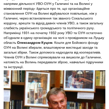
напрями діяльності УВО-ОУН у Галичині та на Волині у
міжвоєнний період» йдеться про те, що організаційне
становлення ОУН на Волині відбувалося повільніше, ніж у
Галичині, через встановлення так званого Сокальського
кордону, арешти та відхід давніх членів УВО, а також загальну
слабкість українського громадського та політичного руху.
Наприкінці 1931-на початку 1932 року УВО та ОУН остаточно
об’єднали в єдину організацію на чолі з провідником на Луцьку
область
Олександром Куцом
. Кошти для Бойового фонду
ОУН на Волині збирали, влаштовуючи мистецькі заходи та
загальні збірки. Також допомога надходила від кооперативів.
Членів ОУН з Волині спрямовували на вишколи до Галичини,
натомість на Волинь передавали зброю, навчальні підручники
та інструкції.