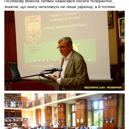
Післямову Микола Литвин намагався писати толерантно,
знаючи, що книгу читатимуть не лише українці, а й поляки.