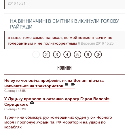
2016 15:31
НА ВІННИЧЧИНІ В СМІТНИК ВИКИНУЛИ ГОЛОВУ
РАЙРАДИ
я выше тоже самое написал, но мой коммент сочли не
толерантным и не политкорректным
6 Вересня 2016 15:25
1
2
3
4
5
6
НОВИНИ
Не суто чоловіча професія: як на Волині дівчата
навчаються на трактористок
Сьогодні 13:58
У Луцьку провели в останню дорогу Героя Валерія
Скрицького
Сьогодні 13:29
Туреччина обмежує рух комерційних суден у бік Чорного
моря і пропонує Україні та РФ мораторій на удари по
кораблях