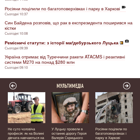
Росіяни поцілили по багатоповерхівках і парку в Харкові
Сьогодні 10:37
Син Байдена розповів, що рак в експрезидента поширився на
кістки
Сьогодні 10:08
Ремісничі статути: з історії маґдебурзького Луцька
Сьогодні 09:39
Україна отримає від Туреччини ракети ATACMS і реактивні
системи M270 на понад $280 млн
Сьогодні 09:10
МУЛЬТИМЕДІА
Не суто чоловіча
У Луцьку провели в
Росіяни поцілили по
професія: як на Волині
останню дорогу Героя
багатоповерхівках і
️
дівчата навчаються на
Валерія Скрицького
парку в Харкові