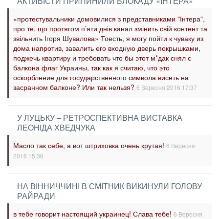
АКТИВІСТИ ПРИПИНИЛИ БЛОКАДУ «ІНТЕРА»
«протестувальники домовилися з представниками "Інтера",
про те, що протягом п’яти днів канал змінить свій контент та
звільнить Ігоря Шувалова» Тоесть, я могу пойти к чуваку из
дома напротив, завалить его входную дверь покрышками,
поджечь квартиру и требовать что бы этот м*дак снял с
балкона флаг Украины, так как я считаю, что это
оскорбление для государственного символа висеть на
засранном балконе? Или так нельзя?
6 Вересня 2016 17:37
У ЛУЦЬКУ – РЕТРОСПЕКТИВНА ВИСТАВКА
ЛЕОНІДА ХВЕДЧУКА
Масло так себе, а вот штриховка очень крутая!
6 Вересня
2016 15:36
НА ВІННИЧЧИНІ В СМІТНИК ВИКИНУЛИ ГОЛОВУ
РАЙРАДИ
в тебе говорит настоящий украинец! Слава тебе!
6 Вересня