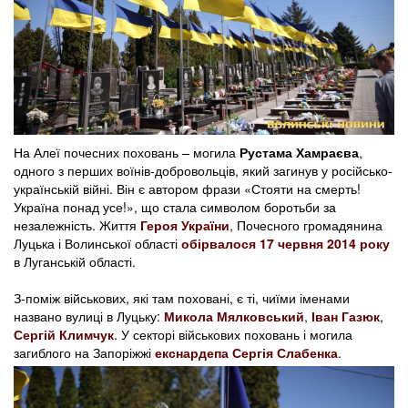
На Алеї почесних поховань – могила
Рустама Хамраєва
,
одного з перших воїнів-добровольців, який загинув у російсько-
українській війні. Він є автором фрази «Стояти на смерть!
Україна понад усе!», що стала символом боротьби за
незалежність. Життя
Героя України
, Почесного громадянина
Луцька і Волинської області
обірвалося 17 червня 2014 року
в Луганській області.
З-поміж військових, які там поховані, є ті, чиїми іменами
названо вулиці в Луцьку:
Микола Мялковський
,
Іван Газюк
,
Сергій Климчук
. У секторі військових поховань і могила
загиблого на Запоріжжі
екснардепа Сергія Слабенка
.