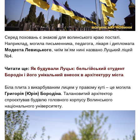
Серед поховань є знакові для волинського краю постаті.
Наприклад, могила письменника, педагога, лікаря і дипломата
Модеста Левицького
, чиїм ім’ям нині названо Луцький ліцей
№4.
Читати ще:
Як будували Луцьк: бельгійський студент
Бородін і його унікальний внесок в архітектуру міста
Біла плита з викарбуваним лицем у правому куті – це могила
Григорія (Юрія) Бородіна
. Талановитий архітектор
спроєктував будівлю головного корпусу Волинського
національного університету.