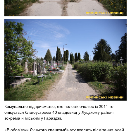
Комунальне підприємство, яке чоловік очолює із 2011-го,
опікується благоустроєм 40 кладовищ у Луцькому районі,
зокрема й міським у Гаразджі.
«В обов’язки Луцького спецкомбінату входять підмітання алей