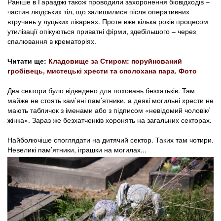
Раніше в Гаразджі також проводили захоронення біовідходів –
частин людських тіл, що залишилися після оперативних
втручань у луцьких лікарнях. Проте вже кілька років процесом
утилізації опікуються приватні фірми, здебільшого – через
спалювання в крематоріях.
Читати ще:
Кладовище за Стиром: поруйнований
гробівець, мистецькі хрести та сполохана пара. Фото
Два сектори було відведено для поховань безхатьків. Там
майже не стоять кам’яні пам’ятники, а деякі могильні хрести не
мають табличок з іменами або з підписом «невідомий чоловік/
жінка». Зараз же безхатченків хоронять на загальних секторах.
Найболючіше споглядати на дитячий сектор. Таких там чотири.
Невеликі пам’ятники, іграшки на могилах...