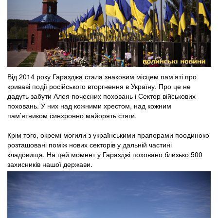
Від 2014 року Гаразджа стала знаковим місцем пам’яті про
криваві події російського вторгнення в Україну. Про це не
дадуть забути Алея почесних поховань і Сектор військових
поховань. У них над кожними хрестом, над кожним
пам’ятником синхронно майорять стяги.
Крім того, окремі могили з українськими прапорами поодиноко
розташовані поміж нових секторів у дальній частині
кладовища. На цей момент у Гаразджі поховано близько 500
захисників нашої держави.