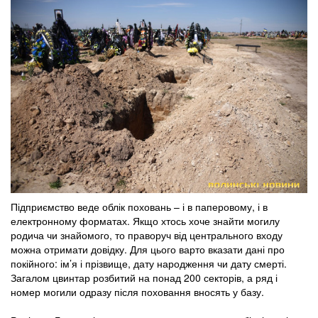
Підприємство веде облік поховань – і в паперовому, і в
електронному форматах. Якщо хтось хоче знайти могилу
родича чи знайомого, то праворуч від центрального входу
можна отримати довідку. Для цього варто вказати дані про
покійного: ім’я і прізвище, дату народження чи дату смерті.
Загалом цвинтар розбитий на понад 200 секторів, а ряд і
номер могили одразу після поховання вносять у базу.