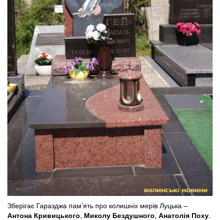
Зберігає Гаразджа пам’ять про колишніх мерів Луцька –
Антона Кривицького
,
Миколу Бездушного
,
Анатолія Поху
.