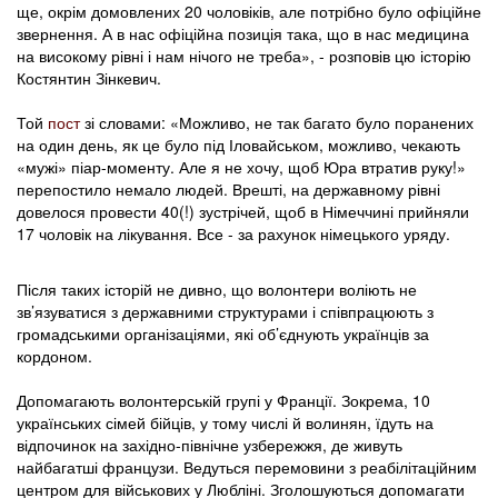
ще, окрім домовлених 20 чоловіків, але потрібно було офіційне
звернення. А в нас офіційна позиція така, що в нас медицина
на високому рівні і нам нічого не треба», - розповів цю історію
Костянтин Зінкевич.
Той
пост
зі словами: «Можливо, не так багато було поранених
на один день, як це було під Іловайськом, можливо, чекають
«мужі» піар-моменту. Але я не хочу, щоб Юра втратив руку!»
перепостило немало людей. Врешті, на державному рівні
довелося провести 40(!) зустрічей, щоб в Німеччині прийняли
17 чоловік на лікування. Все - за рахунок німецького уряду.
Після таких історій не дивно, що волонтери воліють не
зв’язуватися з державними структурами і співпрацюють з
громадськими організаціями, які об’єднують українців за
кордоном.
Допомагають волонтерській групі у Франції. Зокрема, 10
українських сімей бійців, у тому числі й волинян, їдуть на
відпочинок на західно-північне узбережжя, де живуть
найбагатші французи. Ведуться перемовини з реабілітаційним
центром для військових у Любліні. Зголошуються допомагати