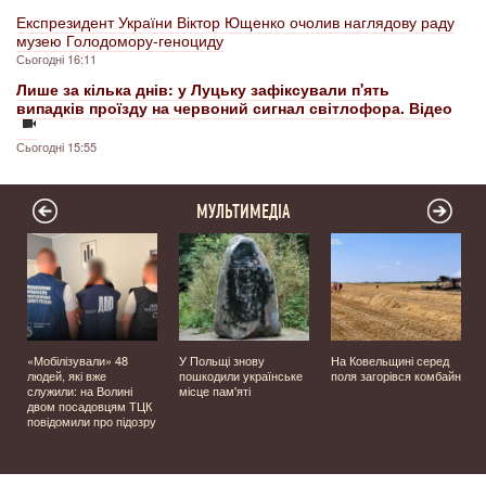
Експрезидент України Віктор Ющенко очолив наглядову раду
музею Голодомору-геноциду
Сьогодні 16:11
Лише за кілька днів: у Луцьку зафіксували п'ять
випадків проїзду на червоний сигнал світлофора. Відео
Сьогодні 15:55
МУЛЬТИМЕДІА
«Мобілізували» 48
У Польщі знову
На Ковельщині серед
людей, які вже
пошкодили українське
поля загорівся комбайн
служили: на Волині
місце пам'яті
двом посадовцям ТЦК
повідомили про підозру