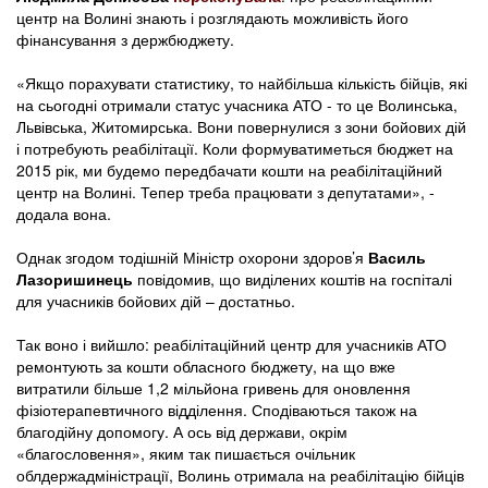
центр на Волині знають і розглядають можливість його
фінансування з держбюджету.
«Якщо порахувати статистику, то найбільша кількість бійців, які
на сьогодні отримали статус учасника АТО - то це Волинська,
Львівська, Житомирська. Вони повернулися з зони бойових дій
і потребують реабілітації. Коли формуватиметься бюджет на
2015 рік, ми будемо передбачати кошти на реабілітаційний
центр на Волині. Тепер треба працювати з депутатами», -
додала вона.
Однак згодом тодішній Міністр охорони здоров’я
Василь
Лазоришинець
повідомив, що виділених коштів на госпіталі
для учасників бойових дій – достатньо.
Так воно і вийшло: реабілітаційний центр для учасників АТО
ремонтують за кошти обласного бюджету, на що вже
витратили більше 1,2 мільйона гривень для оновлення
фізіотерапевтичного відділення. Сподіваються також на
благодійну допомогу. А ось від держави, окрім
«благословення», яким так пишається очільник
облдержадміністрації, Волинь отримала на реабілітацію бійців