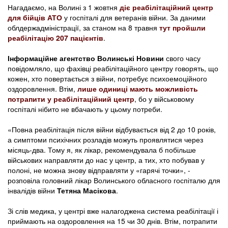
Нагадаємо, на Волині з 1 жовтня
діє реабілітаційний центр
для бійців АТО
у госпіталі для ветеранів війни. За даними
облдержадміністрації, за станом на 8 травня
тут пройшли
реабілітацію 207 пацієнтів
.
Інформаційне агентство Волинські Новини
свого часу
повідомляло, що фахівці реабілітаційного центру говорять, що
кожен, хто повертається з війни, потребує психоемоційного
оздоровлення. Втім,
лише одиниці мають можливість
потрапити у реабілітаційний центр
, бо у військовому
госпіталі нібито не вбачають у цьому потреби.
«Повна реабілітація після війни відбувається від 2 до 10 років,
а симптоми психічних розладів можуть проявлятися через
місяць-два. Тому я, як лікар, рекомендувала б побільше
військових направляти до нас у центр, а тих, хто побував у
полоні, не можна знову відправляти у «гарячі точки», -
розповіла головний лікар Волинського обласного госпіталю для
інвалідів війни
Тетяна Масікова
.
Зі слів медика, у центрі вже налагоджена система реабілітації і
приймають на оздоровлення на 15 чи 30 днів. Втім, потрапити