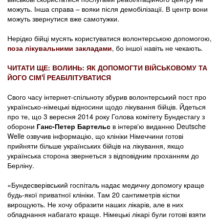
можуть. Інша справа – вояки після демобілізації. В центр вони
можуть звернутися вже самотужки.
Нерідко бійці мусять користуватися волонтерською допомогою,
поза лікувальними закладами
, бо іншої навіть не чекають.
ЧИТАТИ ЩЕ: ВОЛИНЬ: ЯК ДОПОМОГТИ ВІЙСЬКОВОМУ ТА
ЙОГО СІМ'Ї РЕАБІЛІТУВАТИСЯ
Свого часу інтернет-спільноту збурив волонтерський пост про
українсько-німецькі відносини щодо лікування бійців. Йдеться
про те, що 3 вересня 2014 року Голова комітету Бундестагу з
оборони
Ганс-Петер Бартельс
в інтерв'ю виданню Deutsche
Welle озвучив інформацію, що клініки Німеччини готові
прийняти більше українських бійців на лікування, якщо
українська сторона звернеться з відповідним проханням до
Берліну.
«Бундесверівський госпіталь надає медичну допомогу краще
будь-якої приватної клініки. Там 20 сантиметрів кістки
вирощують. Не хочу образити наших лікарів, але в них
обладнання набагато краще. Німецькі лікарі були готові взяти