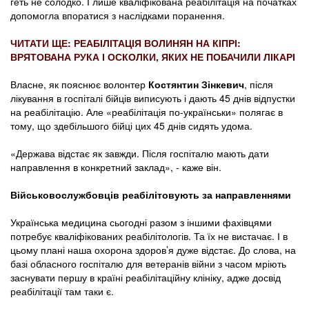
геть не солодко. І лише кваліфікована реабілітація на початках
допомогла впоратися з наслідками поранення.
ЧИТАТИ ЩЕ: РЕАБІЛІТАЦІЯ ВОЛИНЯН НА КІПРІ:
ВРЯТОВАНА РУКА І ОСКОЛКИ, ЯКИХ НЕ ПОБАЧИЛИ ЛІКАРІ
Власне, як пояснює волонтер
Костянтин Зінкевич
, після
лікування в госпіталі бійців виписують і дають 45 днів відпустки
на реабілітацію. Але «реабілітація по-українськи» полягає в
тому, що здебільшого бійці цих 45 днів сидять удома.
«Держава відстає як завжди. Після госпіталю мають дати
направлення в конкретний заклад», - каже він.
Військовослужбовців реабілітовують за направленнями
Українська медицина сьогодні разом з іншими фахівцями
потребує кваліфікованих реабілітологів. Та їх не вистачає. І в
цьому плані наша охорона здоров’я дуже відстає. До слова, на
базі обласного госпіталю для ветеранів війни з часом мріють
заснувати першу в країні реабілітаційну клініку, адже досвід
реабілітації там таки є.