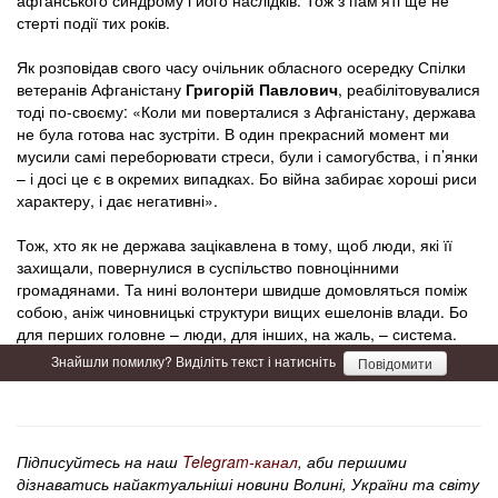
стерті події тих років.
Як розповідав свого часу очільник обласного осередку Спілки
ветеранів Афганістану
Григорій Павлович
, реабілітовувалися
тоді по-своєму: «Коли ми поверталися з Афганістану, держава
не була готова нас зустріти. В один прекрасний момент ми
мусили самі переборювати стреси, були і самогубства, і п’янки
– і досі це є в окремих випадках. Бо війна забирає хороші риси
характеру, і дає негативні».
Тож, хто як не держава зацікавлена в тому, щоб люди, які її
захищали, повернулися в суспільство повноцінними
громадянами. Та нині волонтери швидше домовляться поміж
собою, аніж чиновницькі структури вищих ешелонів влади. Бо
для перших головне – люди, для інших, на жаль, – система.
Знайшли помилку? Виділіть текст і натисніть
Повідомити
Підписуйтесь на наш
Telegram-канал
, аби першими
дізнаватись найактуальніші новини Волині, України та світу