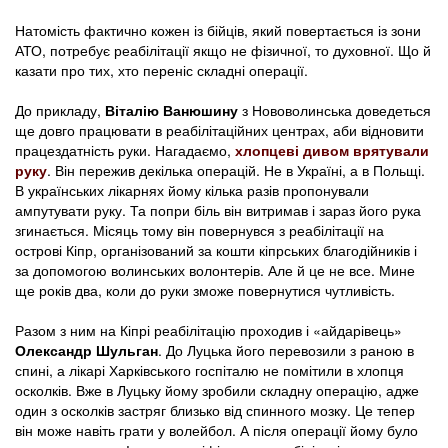
Натомість фактично кожен із бійців, який повертається із зони
АТО, потребує реабілітації якщо не фізичної, то духовної. Що й
казати про тих, хто переніс складні операції.
До прикладу,
Віталію Ванюшину
з Нововолинська доведеться
ще довго працювати в реабілітаційних центрах, аби відновити
працездатність руки. Нагадаємо,
хлопцеві дивом врятували
руку
. Він пережив декілька операцій. Не в Україні, а в Польщі.
В українських лікарнях йому кілька разів пропонували
ампутувати руку. Та попри біль він витримав і зараз його рука
згинається. Місяць тому він повернувся з реабілітації на
острові Кіпр, організований за кошти кіпрських благодійників і
за допомогою волинських волонтерів. Але й це не все. Мине
ще років два, коли до руки зможе повернутися чутливість.
Разом з ним на Кіпрі реабілітацію проходив і «айдарівець»
Олександр Шульган
. До Луцька його перевозили з раною в
спині, а лікарі Харківського госпіталю не помітили в хлопця
осколків. Вже в Луцьку йому зробили складну операцію, адже
один з осколків застряг близько від спинного мозку. Це тепер
він може навіть грати у волейбол. А після операції йому було