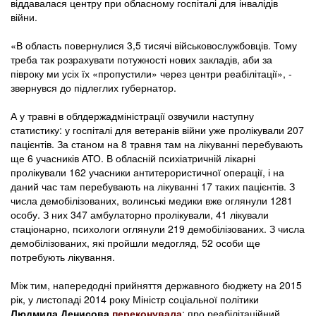
віддавалася центру при обласному госпіталі для інвалідів
війни.
«В область повернулися 3,5 тисячі військовослужбовців. Тому
треба так розрахувати потужності нових закладів, аби за
півроку ми усіх їх «пропустили» через центри реабілітації», -
звернувся до підлеглих губернатор.
А у травні в облдержадміністрації озвучили наступну
статистику: у госпіталі для ветеранів війни уже пролікували 207
пацієнтів. За станом на 8 травня там на лікуванні перебувають
ще 6 учасників АТО. В обласній психіатричній лікарні
пролікували 162 учасники антитерористичної операції, і на
даний час там перебувають на лікуванні 17 таких пацієнтів. З
числа демобілізованих, волинські медики вже оглянули 1281
особу. З них 347 амбулаторно пролікували, 41 лікували
стаціонарно, психологи оглянули 219 демобілізованих. З числа
демобілізованих, які пройшли медогляд, 52 особи ще
потребують лікування.
Між тим, напередодні прийняття державного бюджету на 2015
рік, у листопаді 2014 року Міністр соціальної політики
Людмила Денисова
переконувала
: про реабілітаційний