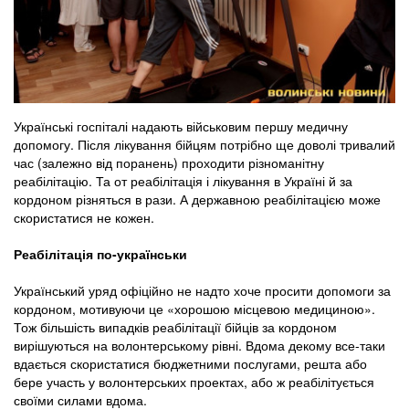
Українські госпіталі надають військовим першу медичну
допомогу. Після лікування бійцям потрібно ще доволі тривалий
час (залежно від поранень) проходити різноманітну
реабілітацію. Та от реабілітація і лікування в Україні й за
кордоном різняться в рази. А державною реабілітацією може
скористатися не кожен.
Реабілітація по-українськи
Український уряд офіційно не надто хоче просити допомоги за
кордоном, мотивуючи це «хорошою місцевою медициною».
Тож більшість випадків реабілітації бійців за кордоном
вирішуються на волонтерському рівні. Вдома декому все-таки
вдається скористатися бюджетними послугами, решта або
бере участь у волонтерських проектах, або ж реабілітується
своїми силами вдома.