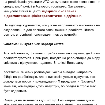
на реабілітацію учасники АТО можуть винятково після рішення
спеціальної комісії військового госпіталю. Зауважимо,
минулого тижня в центрі
відкрили оновлене і
відремонтоване фізіотерапевтичне відділення
.
На відповіді журналістів, чому ж не направляють військових на
оздоровлення для повного завантаження реабілітаційного
центру, в госпіталі пояснювали: немає потреби.
Система: 40 зустрічей заради життя
Тож, військовим, фактично, треба самотужки шукати, де й коли
реабілітовуватися. Приміром, поїздка на реабілітацію до Кіпру
співпала з відпусткою, наданою Віталієві Ванюшину.
Костянтин Зінкевич розповідає: часом випадає направити
бійців на реабілітацію, але в них закінчується відпустка, тож
доводиться просити командування її продовжити. Зазвичай,
каже він, командири йдуть назустріч, бо солдат в строю має
бути здоровим.
Ситуація не змінилася і до цих пір. Без направлення дійсні
військові скористатися послугами реабілітаційного центру не