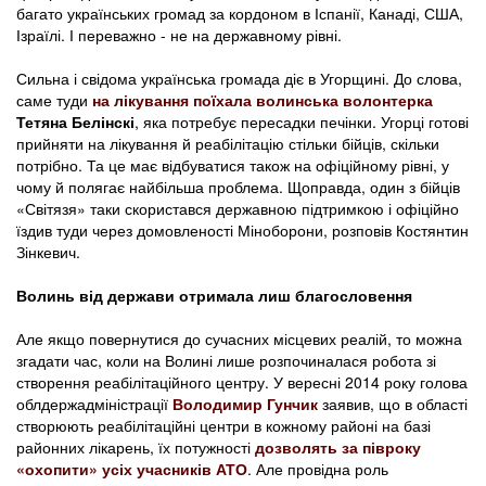
багато українських громад за кордоном в Іспанії, Канаді, США,
Ізраїлі. І переважно - не на державному рівні.
Сильна і свідома українська громада діє в Угорщині. До слова,
саме туди
на лікування поїхала волинська волонтерка
Тетяна Белінскі
, яка потребує пересадки печінки. Угорці готові
прийняти на лікування й реабілітацію стільки бійців, скільки
потрібно. Та це має відбуватися також на офіційному рівні, у
чому й полягає найбільша проблема. Щоправда, один з бійців
«Світязя» таки скористався державною підтримкою і офіційно
їздив туди через домовленості Міноборони, розповів Костянтин
Зінкевич.
Волинь від держави отримала лиш благословення
Але якщо повернутися до сучасних місцевих реалій, то можна
згадати час, коли на Волині лише розпочиналася робота зі
створення реабілітаційного центру. У вересні 2014 року голова
облдержадміністрації
Володимир Гунчик
заявив, що в області
створюють реабілітаційні центри в кожному районі на базі
районних лікарень, їх потужності
дозволять за півроку
«охопити» усіх учасників АТО
. Але провідна роль