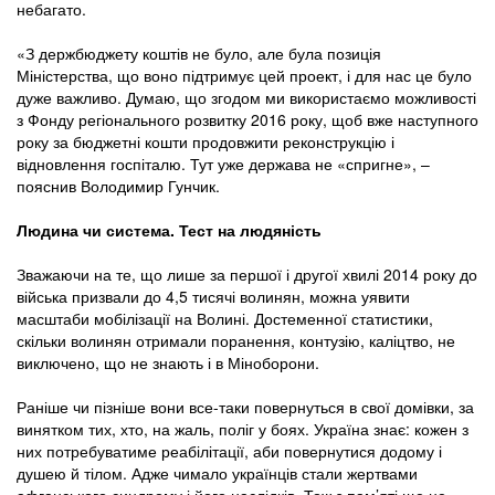
небагато.
«З держбюджету коштів не було, але була позиція
Міністерства, що воно підтримує цей проект, і для нас це було
дуже важливо. Думаю, що згодом ми використаємо можливості
з Фонду регіонального розвитку 2016 року, щоб вже наступного
року за бюджетні кошти продовжити реконструкцію і
відновлення госпіталю. Тут уже держава не «спригне», –
пояснив Володимир Гунчик.
Людина чи система. Тест на людяність
Зважаючи на те, що лише за першої і другої хвилі 2014 року до
війська призвали до 4,5 тисячі волинян, можна уявити
масштаби мобілізації на Волині. Достеменної статистики,
скільки волинян отримали поранення, контузію, каліцтво, не
виключено, що не знають і в Міноборони.
Раніше чи пізніше вони все-таки повернуться в свої домівки, за
винятком тих, хто, на жаль, поліг у боях. Україна знає: кожен з
них потребуватиме реабілітації, аби повернутися додому і
душею й тілом. Адже чимало українців стали жертвами
афганського синдрому і його наслідків. Тож з пам’яті ще не